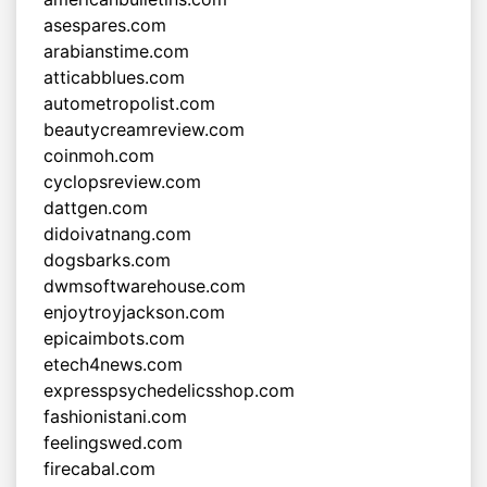
asespares.com
arabianstime.com
atticabblues.com
autometropolist.com
beautycreamreview.com
coinmoh.com
cyclopsreview.com
dattgen.com
didoivatnang.com
dogsbarks.com
dwmsoftwarehouse.com
enjoytroyjackson.com
epicaimbots.com
etech4news.com
expresspsychedelicsshop.com
fashionistani.com
feelingswed.com
firecabal.com