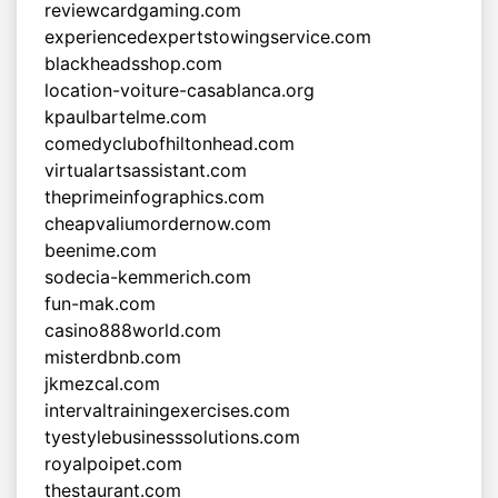
reviewcardgaming.com
experiencedexpertstowingservice.com
blackheadsshop.com
location-voiture-casablanca.org
kpaulbartelme.com
comedyclubofhiltonhead.com
virtualartsassistant.com
theprimeinfographics.com
cheapvaliumordernow.com
beenime.com
sodecia-kemmerich.com
fun-mak.com
casino888world.com
misterdbnb.com
jkmezcal.com
intervaltrainingexercises.com
tyestylebusinesssolutions.com
royalpoipet.com
thestaurant.com