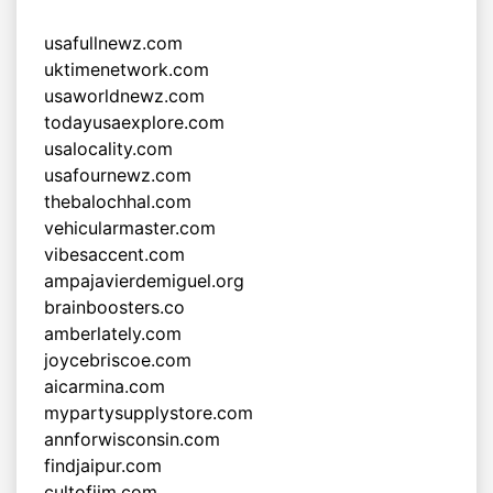
usafullnewz.com
uktimenetwork.com
usaworldnewz.com
todayusaexplore.com
usalocality.com
usafournewz.com
thebalochhal.com
vehicularmaster.com
vibesaccent.com
ampajavierdemiguel.org
brainboosters.co
amberlately.com
joycebriscoe.com
aicarmina.com
mypartysupplystore.com
annforwisconsin.com
findjaipur.com
cultofjim.com