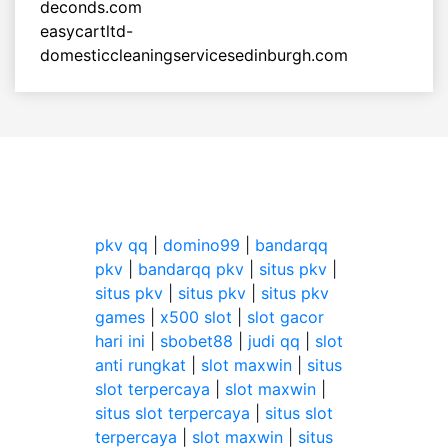
deconds.com
easycartltd-
domesticcleaningservicesedinburgh.com
pkv qq
|
domino99
|
bandarqq
pkv
|
bandarqq pkv
|
situs pkv
|
situs pkv
|
situs pkv
|
situs pkv
games
|
x500 slot
|
slot gacor
hari ini
|
sbobet88
|
judi qq
|
slot
anti rungkat
|
slot maxwin
|
situs
slot terpercaya
|
slot maxwin
|
situs slot terpercaya
|
situs slot
terpercaya
|
slot maxwin
|
situs