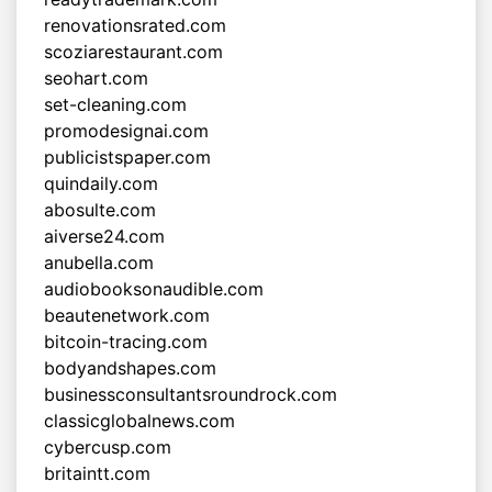
renovationsrated.com
scoziarestaurant.com
seohart.com
set-cleaning.com
promodesignai.com
publicistspaper.com
quindaily.com
abosulte.com
aiverse24.com
anubella.com
audiobooksonaudible.com
beautenetwork.com
bitcoin-tracing.com
bodyandshapes.com
businessconsultantsroundrock.com
classicglobalnews.com
cybercusp.com
britaintt.com