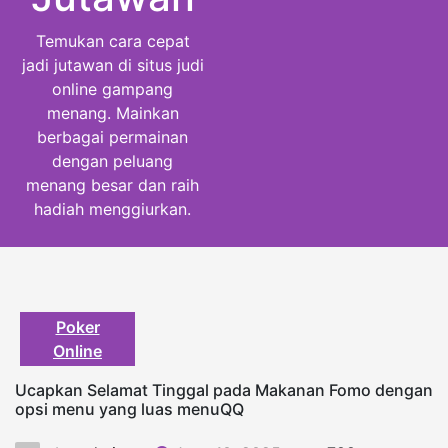
Temukan cara cepat
jadi jutawan di situs judi
online gampang
menang. Mainkan
berbagai permainan
dengan peluang
menang besar dan raih
hadiah menggiurkan.
Poker
Online
Ucapkan Selamat Tinggal pada Makanan Fomo dengan
opsi menu yang luas menuQQ