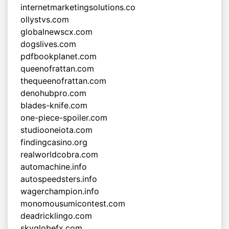
internetmarketingsolutions.co
ollystvs.com
globalnewscx.com
dogslives.com
pdfbookplanet.com
queenofrattan.com
thequeenofrattan.com
denohubpro.com
blades-knife.com
one-piece-spoiler.com
studiooneiota.com
findingcasino.org
realworldcobra.com
automachine.info
autospeedsters.info
wagerchampion.info
monomousumicontest.com
deadricklingo.com
skyglobefx.com