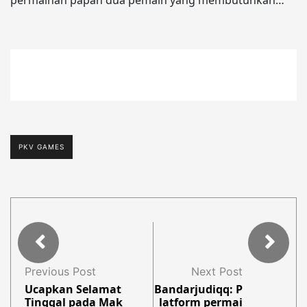
PKV GAMES
Previous Post
Next Post
Ucapkan Selamat
Bandarjudiqq: P
Tinggal pada Mak
latform permai