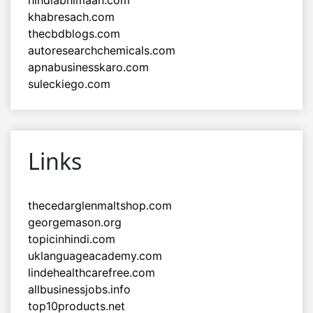
khabresach.com
thecbdblogs.com
autoresearchchemicals.com
apnabusinesskaro.com
suleckiego.com
Links
thecedarglenmaltshop.com
georgemason.org
topicinhindi.com
uklanguageacademy.com
lindehealthcarefree.com
allbusinessjobs.info
top10products.net