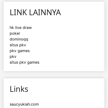
LINK LAINNYA
hk live draw
poker
dominoqq
situs pkv
pkv games
pkv
situs pkv games
Links
saucyukiah.com