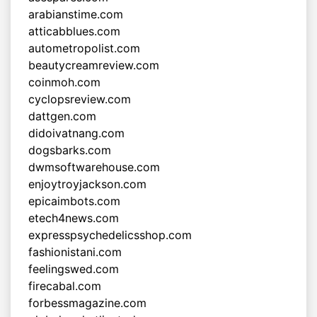
arabianstime.com
atticabblues.com
autometropolist.com
beautycreamreview.com
coinmoh.com
cyclopsreview.com
dattgen.com
didoivatnang.com
dogsbarks.com
dwmsoftwarehouse.com
enjoytroyjackson.com
epicaimbots.com
etech4news.com
expresspsychedelicsshop.com
fashionistani.com
feelingswed.com
firecabal.com
forbessmagazine.com