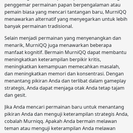
penggemar permainan papan berpengalaman atau
pemain biasa yang mencari tantangan baru, MurniQQ
menawarkan alternatif yang menyegarkan untuk lebih
banyak permainan tradisional.
Selain menjadi permainan yang menyenangkan dan
menarik, MurniQQ juga menawarkan beberapa
manfaat kognitif. Bermain MurniQQ dapat membantu
meningkatkan keterampilan berpikir kritis,
meningkatkan kemampuan memecahkan masalah,
dan meningkatkan memori dan konsentrasi. Dengan
menantang pikiran Anda dan terlibat dalam gameplay
strategis, Anda dapat menjaga otak Anda tetap tajam
dan gesit.
Jika Anda mencari permainan baru untuk menantang
pikiran Anda dan menguji keterampilan strategis Anda,
cobalah Murniqq. Apakah Anda bermain melawan
teman atau menguji keterampilan Anda melawan