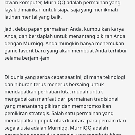
lawan komputer, MurniQQ adalah permainan yang
layak dimainkan untuk siapa saja yang menikmati
latihan mental yang baik.
Jadi, debu papan permainan Anda, kumpulkan karya
Anda, dan bersiaplah untuk menantang pikiran Anda
dengan Murniqq. Anda mungkin hanya menemukan
game favorit baru yang akan membuat Anda terhibur
selama berjam -jam.
Di dunia yang serba cepat saat ini, di mana teknologi
dan hiburan terus-menerus bersaing untuk
mendapatkan perhatian kita, mudah untuk
mengabaikan manfaat dari permainan tradisional
yang menantang pikiran dan mempromosikan
pemikiran strategis. Salah satu permainan yang
mendapatkan popularitas di antara para pemain dari
segala usia adalah Murniqq. MurniQQ adalah
permainan papan dua pemain yang membutuhkan…