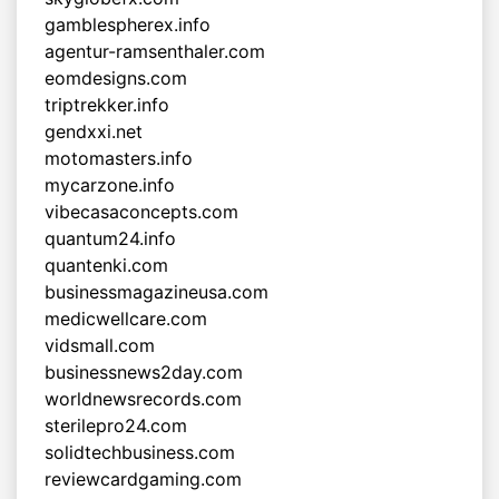
gamblespherex.info
agentur-ramsenthaler.com
eomdesigns.com
triptrekker.info
gendxxi.net
motomasters.info
mycarzone.info
vibecasaconcepts.com
quantum24.info
quantenki.com
businessmagazineusa.com
medicwellcare.com
vidsmall.com
businessnews2day.com
worldnewsrecords.com
sterilepro24.com
solidtechbusiness.com
reviewcardgaming.com