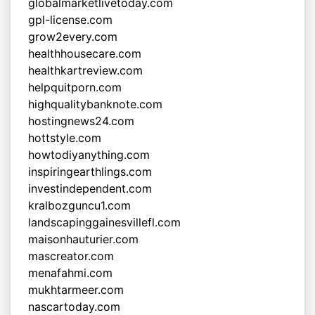
globalmarketlivetoday.com
gpl-license.com
grow2every.com
healthhousecare.com
healthkartreview.com
helpquitporn.com
highqualitybanknote.com
hostingnews24.com
hottstyle.com
howtodiyanything.com
inspiringearthlings.com
investindependent.com
kralbozguncu1.com
landscapinggainesvillefl.com
maisonhauturier.com
mascreator.com
menafahmi.com
mukhtarmeer.com
nascartoday.com