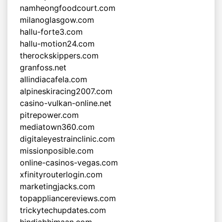
namheongfoodcourt.com
milanoglasgow.com
hallu-forte3.com
hallu-motion24.com
therockskippers.com
granfoss.net
allindiacafela.com
alpineskiracing2007.com
casino-vulkan-online.net
pitrepower.com
mediatown360.com
digitaleyestrainclinic.com
missionposible.com
online-casinos-vegas.com
xfinityrouterlogin.com
marketingjacks.com
topappliancereviews.com
trickytechupdates.com
hindiabhimaan.com