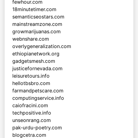
fewhour.com
18minutetimer.com
semanticseostars.com
mainstreamzone.com
growmarijuanas.com
webnshare.com
overlygeneralization.com
ethiopianetwork.org
gadgetsmesh.com
justicefornevada.com
leisuretours.info
hellotbsbro.com
farmandpetscare.com
computingservice.info
caiofracini.com
techpositive.info
unseonrang.com
pak-urdu-poetry.com
blogcetra.com