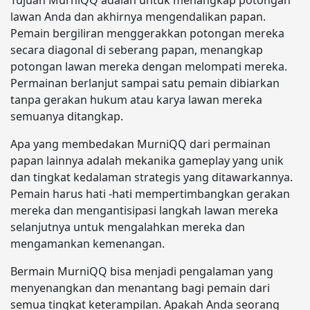
lawan Anda dan akhirnya mengendalikan papan.
Pemain bergiliran menggerakkan potongan mereka
secara diagonal di seberang papan, menangkap
potongan lawan mereka dengan melompati mereka.
Permainan berlanjut sampai satu pemain dibiarkan
tanpa gerakan hukum atau karya lawan mereka
semuanya ditangkap.
Apa yang membedakan MurniQQ dari permainan
papan lainnya adalah mekanika gameplay yang unik
dan tingkat kedalaman strategis yang ditawarkannya.
Pemain harus hati -hati mempertimbangkan gerakan
mereka dan mengantisipasi langkah lawan mereka
selanjutnya untuk mengalahkan mereka dan
mengamankan kemenangan.
Bermain MurniQQ bisa menjadi pengalaman yang
menyenangkan dan menantang bagi pemain dari
semua tingkat keterampilan. Apakah Anda seorang