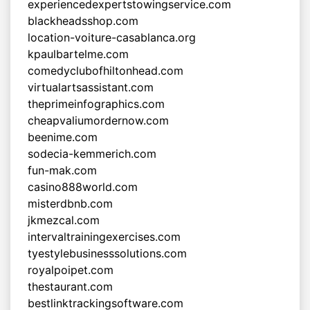
experiencedexpertstowingservice.com
blackheadsshop.com
location-voiture-casablanca.org
kpaulbartelme.com
comedyclubofhiltonhead.com
virtualartsassistant.com
theprimeinfographics.com
cheapvaliumordernow.com
beenime.com
sodecia-kemmerich.com
fun-mak.com
casino888world.com
misterdbnb.com
jkmezcal.com
intervaltrainingexercises.com
tyestylebusinesssolutions.com
royalpoipet.com
thestaurant.com
bestlinktrackingsoftware.com