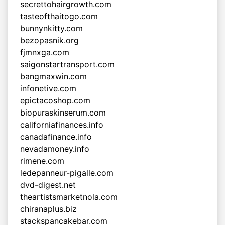
secrettohairgrowth.com
tasteofthaitogo.com
bunnynkitty.com
bezopasnik.org
fjmnxga.com
saigonstartransport.com
bangmaxwin.com
infonetive.com
epictacoshop.com
biopuraskinserum.com
californiafinances.info
canadafinance.info
nevadamoney.info
rimene.com
ledepanneur-pigalle.com
dvd-digest.net
theartistsmarketnola.com
chiranaplus.biz
stackspancakebar.com