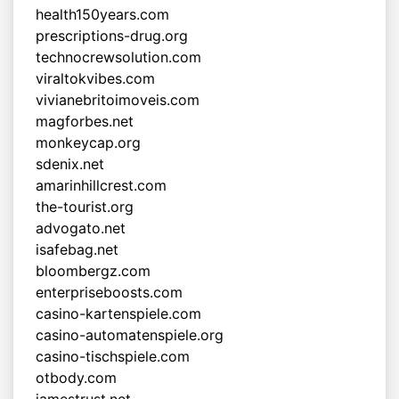
health150years.com
prescriptions-drug.org
technocrewsolution.com
viraltokvibes.com
vivianebritoimoveis.com
magforbes.net
monkeycap.org
sdenix.net
amarinhillcrest.com
the-tourist.org
advogato.net
isafebag.net
bloombergz.com
enterpriseboosts.com
casino-kartenspiele.com
casino-automatenspiele.org
casino-tischspiele.com
otbody.com
jamestrust.net