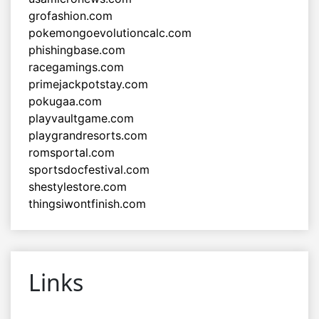
grofashion.com
pokemongoevolutioncalc.com
phishingbase.com
racegamings.com
primejackpotstay.com
pokugaa.com
playvaultgame.com
playgrandresorts.com
romsportal.com
sportsdocfestival.com
shestylestore.com
thingsiwontfinish.com
Links