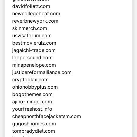
davidfollett.com
newcollegebeat.com
reverbnewyork.com
skinmerch.com
usvisaforum.com
bestmovierulz.com
jagalchi-trade.com
loopersound.com
minapenelope.com
justicereformalliance.com
cryptoglax.com
ohiohobbyplus.com
bogothemes.com
ajino-mingei.com
yourfreehost.info
cheapnorthfacejacketsm.com
gurjoshhomes.com
tombradydiet.com