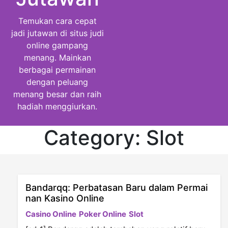
Temukan cara cepat
jadi jutawan di situs judi
online gampang
menang. Mainkan
berbagai permainan
dengan peluang
menang besar dan raih
hadiah menggiurkan.
Category:
Slot
Bandarqq: Perbatasan Baru dalam Permai
nan Kasino Online
Casino Online
Poker Online
Slot