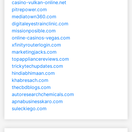
casino-vulkan-online.net
pitrepower.com
mediatown360.com
digitaleyestrainclinic.com
missionposible.com
online-casinos-vegas.com
xfinityrouterlogin.com
marketingjacks.com
topappliancereviews.com
trickytechupdates.com
hindiabhimaan.com
khabresach.com
thecbdblogs.com
autoresearchchemicals.com
apnabusinesskaro.com
suleckiego.com