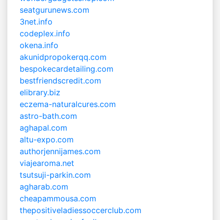
seatgurunews.com
3net.info
codeplex.info
okena.info
akunidpropokerqq.com
bespokecardetailing.com
bestfriendscredit.com
elibrary.biz
eczema-naturalcures.com
astro-bath.com
aghapal.com
altu-expo.com
authorjennijames.com
viajearoma.net
tsutsuji-parkin.com
agharab.com
cheapammousa.com
thepositiveladiessoccerclub.com