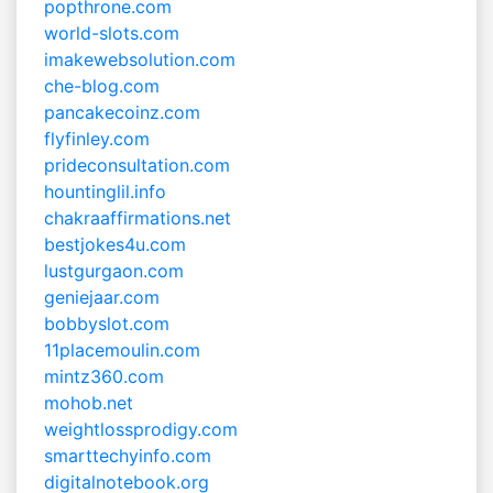
popthrone.com
world-slots.com
imakewebsolution.com
che-blog.com
pancakecoinz.com
flyfinley.com
prideconsultation.com
hountinglil.info
chakraaffirmations.net
bestjokes4u.com
lustgurgaon.com
geniejaar.com
bobbyslot.com
11placemoulin.com
mintz360.com
mohob.net
weightlossprodigy.com
smarttechyinfo.com
digitalnotebook.org