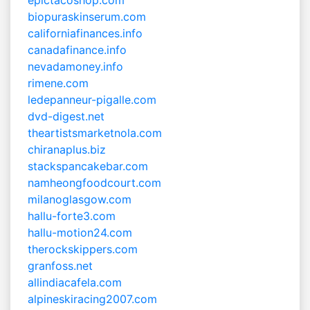
biopuraskinserum.com
californiafinances.info
canadafinance.info
nevadamoney.info
rimene.com
ledepanneur-pigalle.com
dvd-digest.net
theartistsmarketnola.com
chiranaplus.biz
stackspancakebar.com
namheongfoodcourt.com
milanoglasgow.com
hallu-forte3.com
hallu-motion24.com
therockskippers.com
granfoss.net
allindiacafela.com
alpineskiracing2007.com