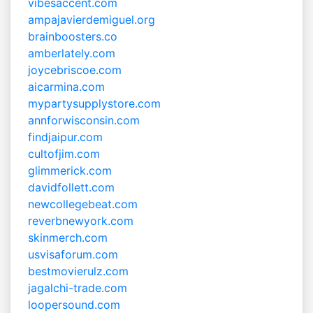
vibesaccent.com
ampajavierdemiguel.org
brainboosters.co
amberlately.com
joycebriscoe.com
aicarmina.com
mypartysupplystore.com
annforwisconsin.com
findjaipur.com
cultofjim.com
glimmerick.com
davidfollett.com
newcollegebeat.com
reverbnewyork.com
skinmerch.com
usvisaforum.com
bestmovierulz.com
jagalchi-trade.com
loopersound.com