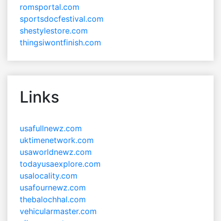
romsportal.com
sportsdocfestival.com
shestylestore.com
thingsiwontfinish.com
Links
usafullnewz.com
uktimenetwork.com
usaworldnewz.com
todayusaexplore.com
usalocality.com
usafournewz.com
thebalochhal.com
vehicularmaster.com