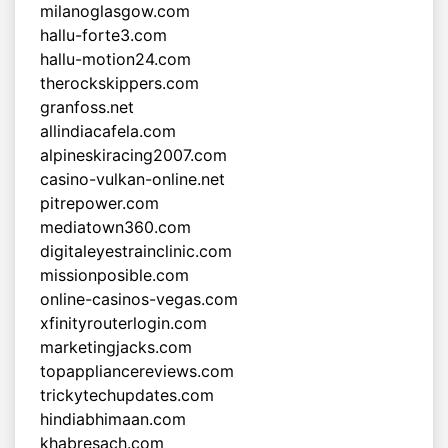
milanoglasgow.com
hallu-forte3.com
hallu-motion24.com
therockskippers.com
granfoss.net
allindiacafela.com
alpineskiracing2007.com
casino-vulkan-online.net
pitrepower.com
mediatown360.com
digitaleyestrainclinic.com
missionposible.com
online-casinos-vegas.com
xfinityrouterlogin.com
marketingjacks.com
topappliancereviews.com
trickytechupdates.com
hindiabhimaan.com
khabresach.com