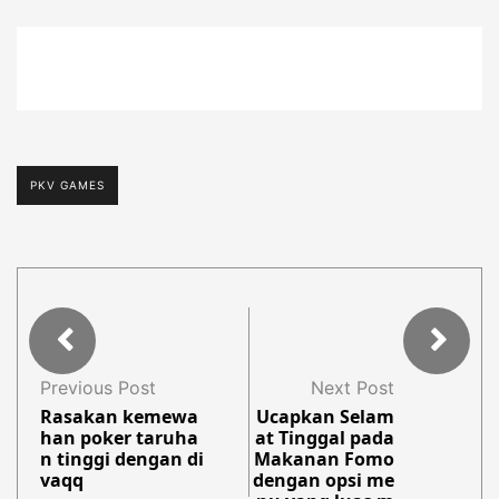
PKV GAMES
Previous Post
Next Post
Rasakan kemewa
Ucapkan Selam
han poker taruha
at Tinggal pada
n tinggi dengan di
Makanan Fomo
vaqq
dengan opsi me