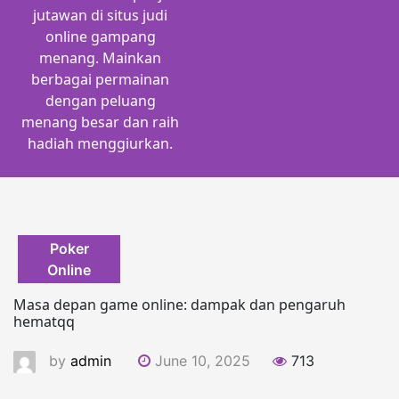
jutawan di situs judi
online gampang
menang. Mainkan
berbagai permainan
dengan peluang
menang besar dan raih
hadiah menggiurkan.
Poker
Online
Masa depan game online: dampak dan pengaruh
hematqq
by
admin
June 10, 2025
713