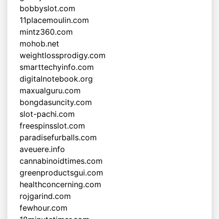
bobbyslot.com
11placemoulin.com
mintz360.com
mohob.net
weightlossprodigy.com
smarttechyinfo.com
digitalnotebook.org
maxualguru.com
bongdasuncity.com
slot-pachi.com
freespinsslot.com
paradisefurballs.com
aveuere.info
cannabinoidtimes.com
greenproductsgui.com
healthconcerning.com
rojgarind.com
fewhour.com