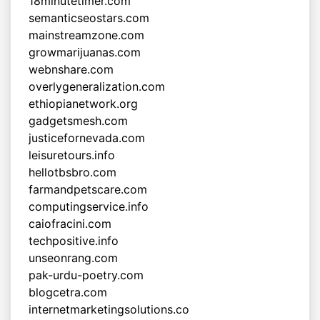
18minutetimer.com
semanticseostars.com
mainstreamzone.com
growmarijuanas.com
webnshare.com
overlygeneralization.com
ethiopianetwork.org
gadgetsmesh.com
justicefornevada.com
leisuretours.info
hellotbsbro.com
farmandpetscare.com
computingservice.info
caiofracini.com
techpositive.info
unseonrang.com
pak-urdu-poetry.com
blogcetra.com
internetmarketingsolutions.co