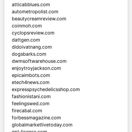
atticabblues.com
autometropolist.com
beautycreamreview.com
coinmoh.com
cyclopsreview.com
dattgen.com
didoivatnang.com
dogsbarks.com
dwmsoftwarehouse.com
enjoytroyjackson.com
epicaimbots.com
etech4news.com
expresspsychedelicsshop.com
fashionistani.com
feelingswed.com
firecabal.com
forbessmagazine.com
globalmarketlivetoday.com
gpl-license.com