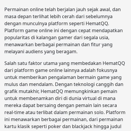
Permainan online telah berjalan jauh sejak awal, dan
masa depan terlihat lebih cerah dari sebelumnya
dengan munculnya platform seperti HematQQ.
Platform game online ini dengan cepat mendapatkan
popularitas di kalangan gamer dari segala usia,
menawarkan berbagai permainan dan fitur yang
melayani audiens yang beragam.
Salah satu faktor utama yang membedakan HematQQ
dari platform game online lainnya adalah fokusnya
untuk memberikan pengalaman bermain game yang
mulus dan mendalam. Dengan teknologi canggih dan
grafik mutakhir, HematQQ memungkinkan pemain
untuk membenamkan diri di dunia virtual di mana
mereka dapat bersaing dengan pemain lain secara
real-time atau terlibat dalam permainan solo. Platform
ini menawarkan berbagai permainan, dari permainan
kartu klasik seperti poker dan blackjack hingga judul