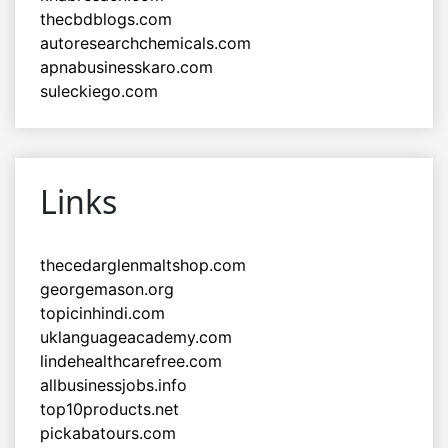
thecbdblogs.com
autoresearchchemicals.com
apnabusinesskaro.com
suleckiego.com
Links
thecedarglenmaltshop.com
georgemason.org
topicinhindi.com
uklanguageacademy.com
lindehealthcarefree.com
allbusinessjobs.info
top10products.net
pickabatours.com