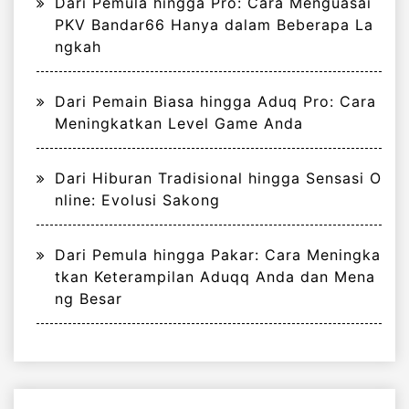
Dari Pemula hingga Pro: Cara Menguasai
PKV Bandar66 Hanya dalam Beberapa La
ngkah
Dari Pemain Biasa hingga Aduq Pro: Cara
Meningkatkan Level Game Anda
Dari Hiburan Tradisional hingga Sensasi O
nline: Evolusi Sakong
Dari Pemula hingga Pakar: Cara Meningka
tkan Keterampilan Aduqq Anda dan Mena
ng Besar