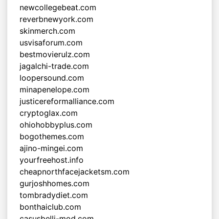
newcollegebeat.com
reverbnewyork.com
skinmerch.com
usvisaforum.com
bestmovierulz.com
jagalchi-trade.com
loopersound.com
minapenelope.com
justicereformalliance.com
cryptoglax.com
ohiohobbyplus.com
bogothemes.com
ajino-mingei.com
yourfreehost.info
cheapnorthfacejacketsm.com
gurjoshhomes.com
tombradydiet.com
bonthaiclub.com
casusbelli-mod.com