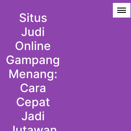
Skip
to
Situs
content
Judi
Online
Gampang
Menang:
Cara
Cepat
Jadi
Jutawan