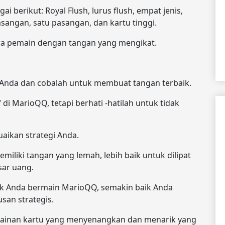
i berikut: Royal Flush, lurus flush, empat jenis,
pasangan, satu pasangan, dan kartu tinggi.
para pemain dengan tangan yang mengikat.
a Anda dan cobalah untuk membuat tangan terbaik.
f di MarioQQ, tetapi berhati -hatilah untuk tidak
aikan strategi Anda.
emiliki tangan yang lemah, lebih baik untuk dilipat
sar uang.
nyak Anda bermain MarioQQ, semakin baik Anda
an strategis.
mainan kartu yang menyenangkan dan menarik yang