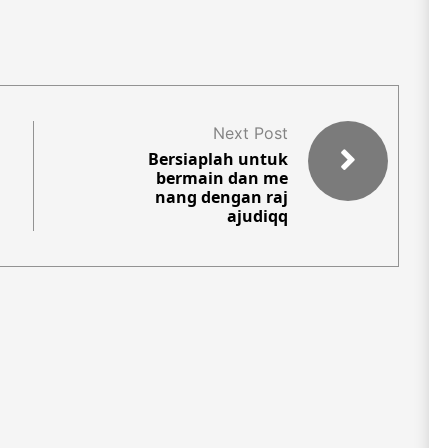
Next Post
Bersiaplah untuk
bermain dan me
nang dengan raj
ajudiqq