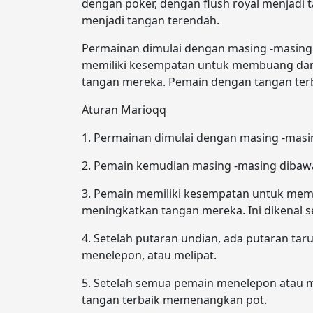
dengan poker, dengan flush royal menjadi t
menjadi tangan terendah.
Permainan dimulai dengan masing -masing
memiliki kesempatan untuk membuang da
tangan mereka. Pemain dengan tangan ter
Aturan Marioqq
1. Permainan dimulai dengan masing -mas
2. Pemain kemudian masing -masing dibawa
3. Pemain memiliki kesempatan untuk me
meningkatkan tangan mereka. Ini dikenal s
4. Setelah putaran undian, ada putaran ta
menelepon, atau melipat.
5. Setelah semua pemain menelepon atau m
tangan terbaik memenangkan pot.