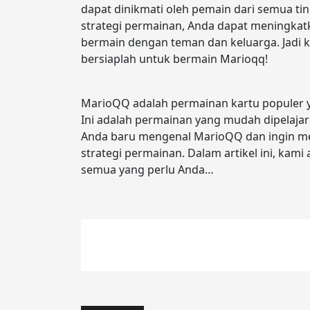
dapat dinikmati oleh pemain dari semua t
strategi permainan, Anda dapat meningka
bermain dengan teman dan keluarga. Jadi 
bersiaplah untuk bermain Marioqq!
MarioQQ adalah permainan kartu populer y
Ini adalah permainan yang mudah dipelajari 
Anda baru mengenal MarioQQ dan ingin m
strategi permainan. Dalam artikel ini, k
semua yang perlu Anda…