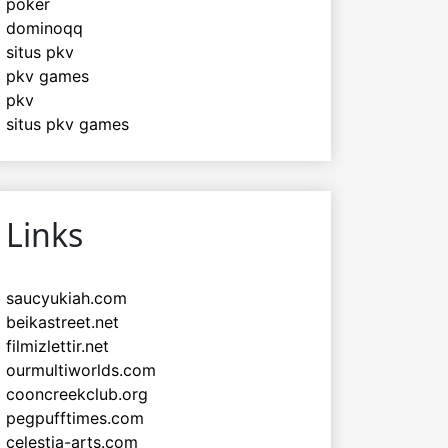
poker
dominoqq
situs pkv
pkv games
pkv
situs pkv games
Links
saucyukiah.com
beikastreet.net
filmizlettir.net
ourmultiworlds.com
cooncreekclub.org
pegpufftimes.com
celestia-arts.com