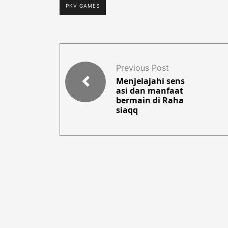
PKV GAMES
Previous Post
Menjelajahi sens
asi dan manfaat
bermain di Raha
siaqq