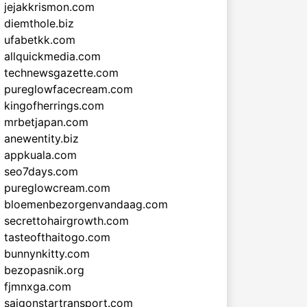
jejakkrismon.com
diemthole.biz
ufabetkk.com
allquickmedia.com
technewsgazette.com
pureglowfacecream.com
kingofherrings.com
mrbetjapan.com
anewentity.biz
appkuala.com
seo7days.com
pureglowcream.com
bloemenbezorgenvandaag.com
secrettohairgrowth.com
tasteofthaitogo.com
bunnynkitty.com
bezopasnik.org
fjmnxga.com
saigonstartransport.com