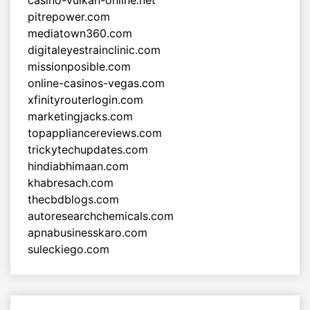
pitrepower.com
mediatown360.com
digitaleyestrainclinic.com
missionposible.com
online-casinos-vegas.com
xfinityrouterlogin.com
marketingjacks.com
topappliancereviews.com
trickytechupdates.com
hindiabhimaan.com
khabresach.com
thecbdblogs.com
autoresearchchemicals.com
apnabusinesskaro.com
suleckiego.com