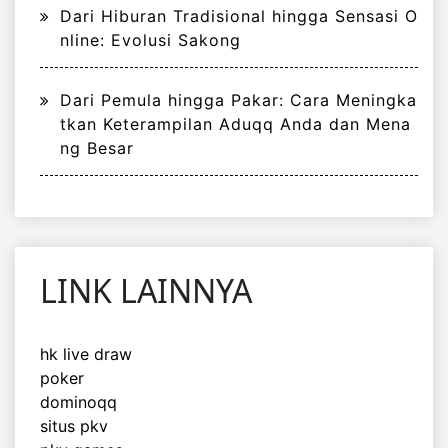
Dari Hiburan Tradisional hingga Sensasi O
nline: Evolusi Sakong
Dari Pemula hingga Pakar: Cara Meningka
tkan Keterampilan Aduqq Anda dan Mena
ng Besar
LINK LAINNYA
hk live draw
poker
dominoqq
situs pkv