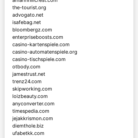
the-tourist.org
advogato.net
isafebag.net
bloombergz.com
enterpriseboosts.com
casino-kartenspiele.com
casino-automatenspiele.org
casino-tischspiele.com
otbody.com
jamestrust.net
trenz24.com
skipworking.com
loizbeauty.com
anyconverter.com
timespedia.com
jejakkrismon.com
diemthole.biz
ufabetkk.com