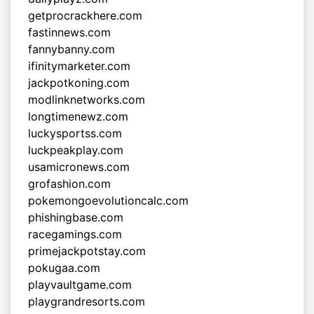
getprocrackhere.com
fastinnews.com
fannybanny.com
ifinitymarketer.com
jackpotkoning.com
modlinknetworks.com
longtimenewz.com
luckysportss.com
luckpeakplay.com
usamicronews.com
grofashion.com
pokemongoevolutioncalc.com
phishingbase.com
racegamings.com
primejackpotstay.com
pokugaa.com
playvaultgame.com
playgrandresorts.com