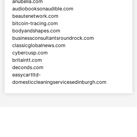
anubella.com
audiobooksonaudible.com
beautenetwork.com
bitcoin-tracing.com
bodyandshapes.com
businessconsultantsroundrock.com
classicglobalnews.com
cybercusp.com
britaintt.com
deconds.com
easycartltd-
domesticcleaningservicesedinburgh.com