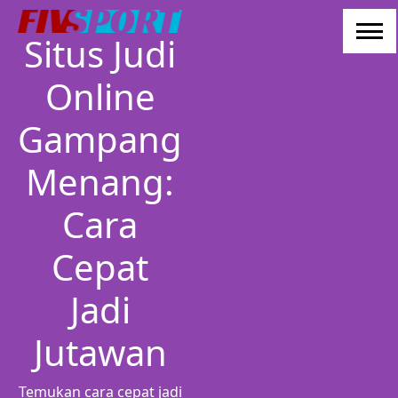
Skip
to
Situs Judi
content
Online
Gampang
Menang:
Cara
Cepat
Jadi
Jutawan
Temukan cara cepat jadi