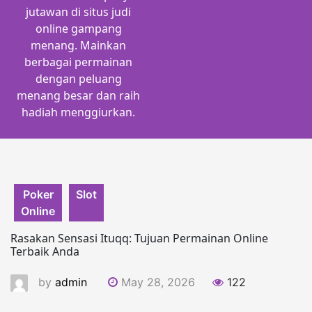
jutawan di situs judi
online gampang
menang. Mainkan
berbagai permainan
dengan peluang
menang besar dan raih
hadiah menggiurkan.
Poker
Slot
Online
Rasakan Sensasi Ituqq: Tujuan Permainan Online
Terbaik Anda
by
admin
May 28, 2026
122