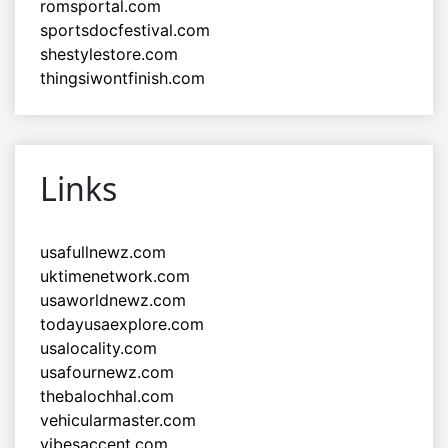
romsportal.com
sportsdocfestival.com
shestylestore.com
thingsiwontfinish.com
Links
usafullnewz.com
uktimenetwork.com
usaworldnewz.com
todayusaexplore.com
usalocality.com
usafournewz.com
thebalochhal.com
vehicularmaster.com
vibesaccent.com