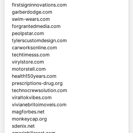
firstsigninnovations.com
garberdodge.com
swim-wears.com
forgrantedmedia.com
peolpstar.com
tylerscustomdesign.com
carworksonline.com
techtimesss.com
virylstore.com
motorstell.com
health150years.com
prescriptions-drug.org
technocrewsolution.com
viraltokvibes.com
vivianebritoimoveis.com
magforbes.net
monkeycap.org
sdenix.net
amarinhillcrest.com