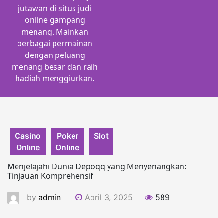
jutawan di situs judi
online gampang
menang. Mainkan
berbagai permainan
dengan peluang
menang besar dan raih
hadiah menggiurkan.
Casino
Poker
Slot
Online
Online
Menjelajahi Dunia Depoqq yang Menyenangkan:
Tinjauan Komprehensif
by
admin
April 3, 2025
589