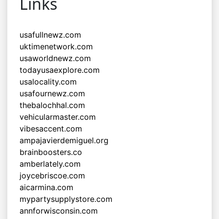
Links
usafullnewz.com
uktimenetwork.com
usaworldnewz.com
todayusaexplore.com
usalocality.com
usafournewz.com
thebalochhal.com
vehicularmaster.com
vibesaccent.com
ampajavierdemiguel.org
brainboosters.co
amberlately.com
joycebriscoe.com
aicarmina.com
mypartysupplystore.com
annforwisconsin.com