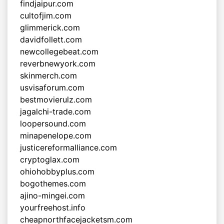
findjaipur.com
cultofjim.com
glimmerick.com
davidfollett.com
newcollegebeat.com
reverbnewyork.com
skinmerch.com
usvisaforum.com
bestmovierulz.com
jagalchi-trade.com
loopersound.com
minapenelope.com
justicereformalliance.com
cryptoglax.com
ohiohobbyplus.com
bogothemes.com
ajino-mingei.com
yourfreehost.info
cheapnorthfacejacketsm.com