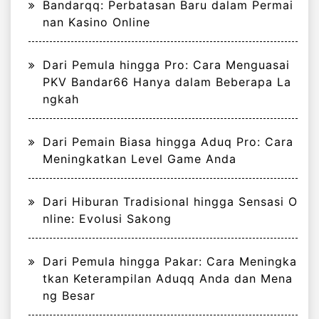
Bandarqq: Perbatasan Baru dalam Permai
nan Kasino Online
Dari Pemula hingga Pro: Cara Menguasai
PKV Bandar66 Hanya dalam Beberapa La
ngkah
Dari Pemain Biasa hingga Aduq Pro: Cara
Meningkatkan Level Game Anda
Dari Hiburan Tradisional hingga Sensasi O
nline: Evolusi Sakong
Dari Pemula hingga Pakar: Cara Meningka
tkan Keterampilan Aduqq Anda dan Mena
ng Besar