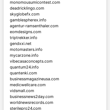
monomousumicontest.com
deadricklingo.com
skyglobefx.com
gamblespherex.info
agentur-ramsenthaler.com
eomdesigns.com
triptrekker.info
gendxxi.net
motomasters.info
mycarzone.info
vibecasaconcepts.com
quantum24.info
quantenki.com
businessmagazineusa.com
medicwellcare.com
vidsmall.com
businessnews2day.com
worldnewsrecords.com
sterilepro24.com