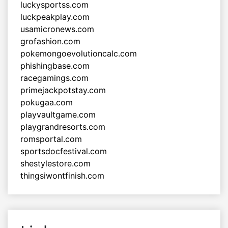
luckysportss.com
luckpeakplay.com
usamicronews.com
grofashion.com
pokemongoevolutioncalc.com
phishingbase.com
racegamings.com
primejackpotstay.com
pokugaa.com
playvaultgame.com
playgrandresorts.com
romsportal.com
sportsdocfestival.com
shestylestore.com
thingsiwontfinish.com