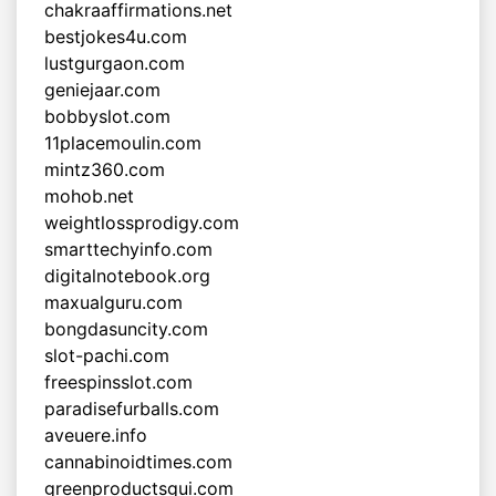
chakraaffirmations.net
bestjokes4u.com
lustgurgaon.com
geniejaar.com
bobbyslot.com
11placemoulin.com
mintz360.com
mohob.net
weightlossprodigy.com
smarttechyinfo.com
digitalnotebook.org
maxualguru.com
bongdasuncity.com
slot-pachi.com
freespinsslot.com
paradisefurballs.com
aveuere.info
cannabinoidtimes.com
greenproductsgui.com