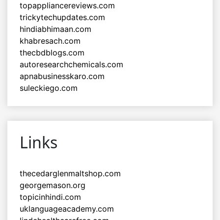
topappliancereviews.com
trickytechupdates.com
hindiabhimaan.com
khabresach.com
thecbdblogs.com
autoresearchchemicals.com
apnabusinesskaro.com
suleckiego.com
Links
thecedarglenmaltshop.com
georgemason.org
topicinhindi.com
uklanguageacademy.com