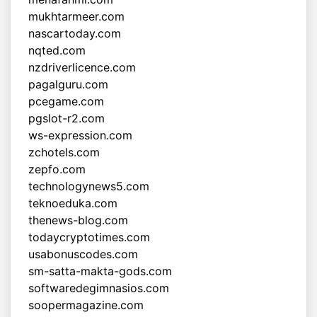
mukhtarmeer.com
nascartoday.com
nqted.com
nzdriverlicence.com
pagalguru.com
pcegame.com
pgslot-r2.com
ws-expression.com
zchotels.com
zepfo.com
technologynews5.com
teknoeduka.com
thenews-blog.com
todaycryptotimes.com
usabonuscodes.com
sm-satta-makta-gods.com
softwaredegimnasios.com
soopermagazine.com