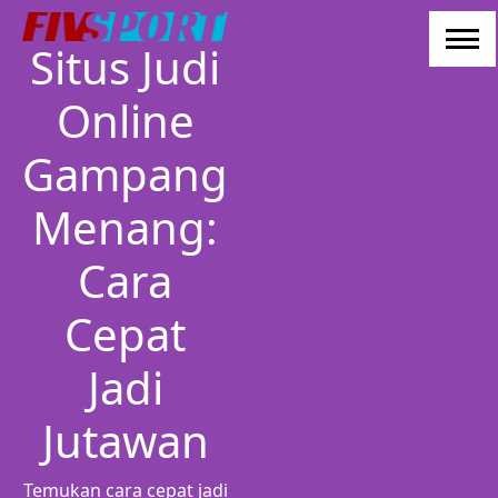
Skip
to
Situs Judi
content
Online
Gampang
Menang:
Cara
Cepat
Jadi
Jutawan
Temukan cara cepat jadi