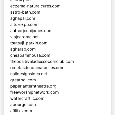
eczema-naturalcures.com
astro-bath.com
aghapal.com
altu-expo.com
authorjennijames.com
viajearoma.net
tsutsuji-parkin.com
agharab.com
cheapammousa.com
thepositiveladiessoccerclub.com
recetasdecocinafaciles.com
naildesignsidea.net
greatpai.com
paperlanterntheatre.org
freeworshipnetwork.com
watercraftllc.com
abourge.com
afiliixs.com