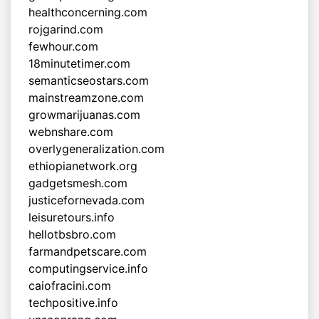
healthconcerning.com
rojgarind.com
fewhour.com
18minutetimer.com
semanticseostars.com
mainstreamzone.com
growmarijuanas.com
webnshare.com
overlygeneralization.com
ethiopianetwork.org
gadgetsmesh.com
justicefornevada.com
leisuretours.info
hellotbsbro.com
farmandpetscare.com
computingservice.info
caiofracini.com
techpositive.info