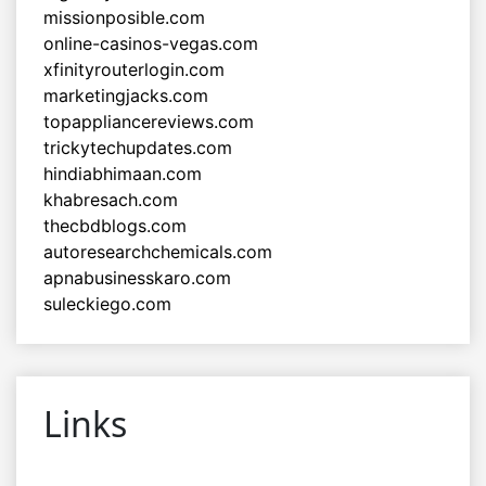
missionposible.com
online-casinos-vegas.com
xfinityrouterlogin.com
marketingjacks.com
topappliancereviews.com
trickytechupdates.com
hindiabhimaan.com
khabresach.com
thecbdblogs.com
autoresearchchemicals.com
apnabusinesskaro.com
suleckiego.com
Links