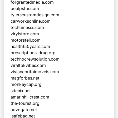
forgrantedmedia.com
peolpstar.com
tylerscustomdesign.com
carworksonline.com
techtimesss.com
virylstore.com
motorstell.com
health150years.com
prescriptions-drug.org
technocrewsolution.com
viraltokvibes.com
vivianebritoimoveis.com
magforbes.net
monkeycap.org
sdenix.net
amarinhillcrest.com
the-tourist.org
advogato.net
isafebag.net