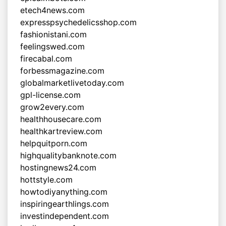
etech4news.com
expresspsychedelicsshop.com
fashionistani.com
feelingswed.com
firecabal.com
forbessmagazine.com
globalmarketlivetoday.com
gpl-license.com
grow2every.com
healthhousecare.com
healthkartreview.com
helpquitporn.com
highqualitybanknote.com
hostingnews24.com
hottstyle.com
howtodiyanything.com
inspiringearthlings.com
investindependent.com