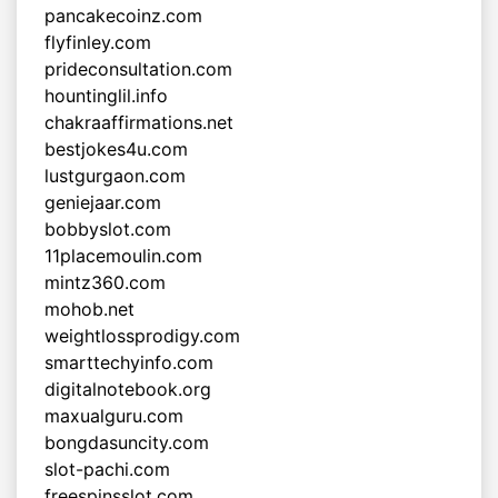
pancakecoinz.com
flyfinley.com
prideconsultation.com
hountinglil.info
chakraaffirmations.net
bestjokes4u.com
lustgurgaon.com
geniejaar.com
bobbyslot.com
11placemoulin.com
mintz360.com
mohob.net
weightlossprodigy.com
smarttechyinfo.com
digitalnotebook.org
maxualguru.com
bongdasuncity.com
slot-pachi.com
freespinsslot.com