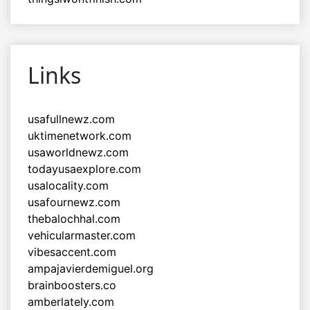
Links
usafullnewz.com
uktimenetwork.com
usaworldnewz.com
todayusaexplore.com
usalocality.com
usafournewz.com
thebalochhal.com
vehicularmaster.com
vibesaccent.com
ampajavierdemiguel.org
brainboosters.co
amberlately.com