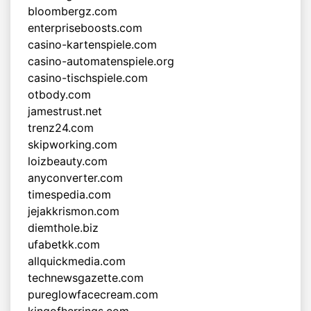
bloombergz.com
enterpriseboosts.com
casino-kartenspiele.com
casino-automatenspiele.org
casino-tischspiele.com
otbody.com
jamestrust.net
trenz24.com
skipworking.com
loizbeauty.com
anyconverter.com
timespedia.com
jejakkrismon.com
diemthole.biz
ufabetkk.com
allquickmedia.com
technewsgazette.com
pureglowfacecream.com
kingofherrings.com