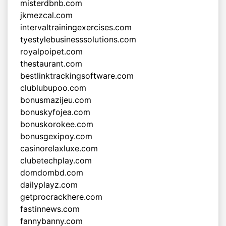
misterdbnb.com
jkmezcal.com
intervaltrainingexercises.com
tyestylebusinesssolutions.com
royalpoipet.com
thestaurant.com
bestlinktrackingsoftware.com
clublubupoo.com
bonusmazijeu.com
bonuskyfojea.com
bonuskorokee.com
bonusgexipoy.com
casinorelaxluxe.com
clubetechplay.com
domdombd.com
dailyplayz.com
getprocrackhere.com
fastinnews.com
fannybanny.com