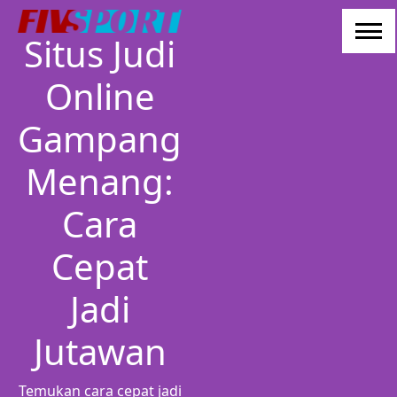
Skip
to
Situs Judi
content
Online
Gampang
Menang:
Cara
Cepat
Jadi
Jutawan
Temukan cara cepat jadi