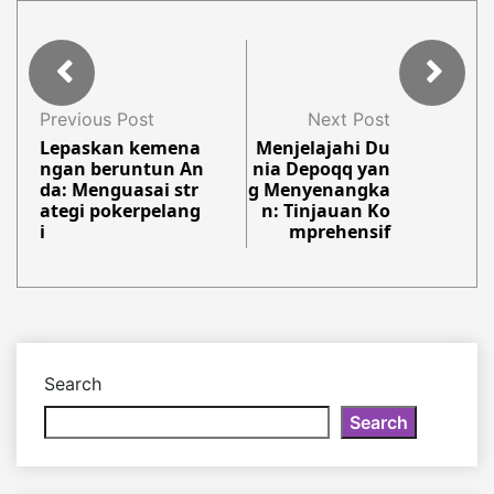
Previous Post
Next Post
Lepaskan kemena
Menjelajahi Du
ngan beruntun An
nia Depoqq yan
da: Menguasai str
g Menyenangka
ategi pokerpelang
n: Tinjauan Ko
i
mprehensif
Search
Search