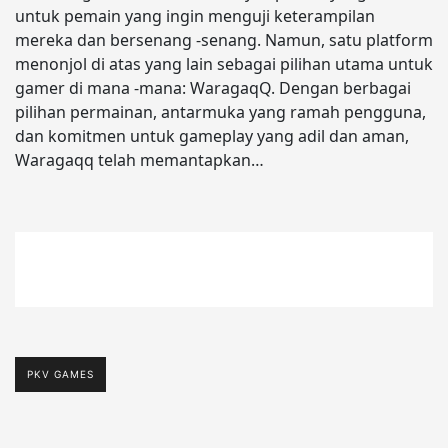
untuk pemain yang ingin menguji keterampilan
mereka dan bersenang -senang. Namun, satu platform
menonjol di atas yang lain sebagai pilihan utama untuk
gamer di mana -mana: WaragaqQ. Dengan berbagai
pilihan permainan, antarmuka yang ramah pengguna,
dan komitmen untuk gameplay yang adil dan aman,
Waragaqq telah memantapkan…
PKV GAMES