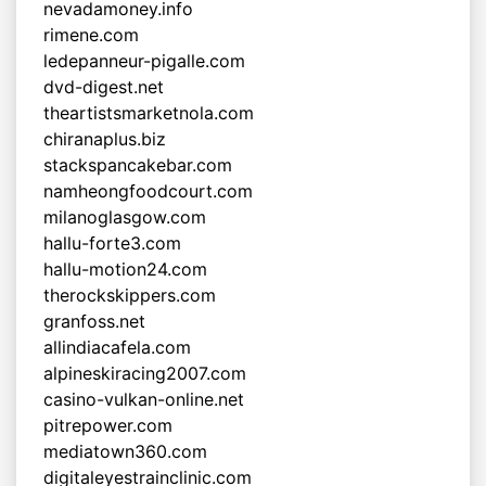
nevadamoney.info
rimene.com
ledepanneur-pigalle.com
dvd-digest.net
theartistsmarketnola.com
chiranaplus.biz
stackspancakebar.com
namheongfoodcourt.com
milanoglasgow.com
hallu-forte3.com
hallu-motion24.com
therockskippers.com
granfoss.net
allindiacafela.com
alpineskiracing2007.com
casino-vulkan-online.net
pitrepower.com
mediatown360.com
digitaleyestrainclinic.com