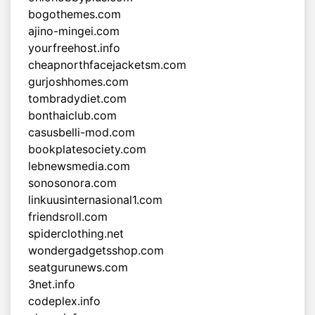
bogothemes.com
ajino-mingei.com
yourfreehost.info
cheapnorthfacejacketsm.com
gurjoshhomes.com
tombradydiet.com
bonthaiclub.com
casusbelli-mod.com
bookplatesociety.com
lebnewsmedia.com
sonosonora.com
linkuusinternasional1.com
friendsroll.com
spiderclothing.net
wondergadgetsshop.com
seatgurunews.com
3net.info
codeplex.info