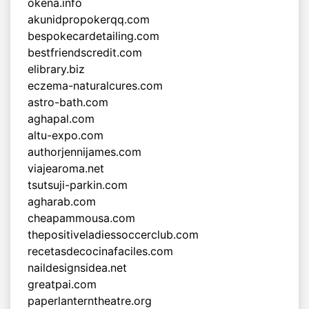
okena.info
akunidpropokerqq.com
bespokecardetailing.com
bestfriendscredit.com
elibrary.biz
eczema-naturalcures.com
astro-bath.com
aghapal.com
altu-expo.com
authorjennijames.com
viajearoma.net
tsutsuji-parkin.com
agharab.com
cheapammousa.com
thepositiveladiessoccerclub.com
recetasdecocinafaciles.com
naildesignsidea.net
greatpai.com
paperlanterntheatre.org