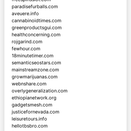
paradisefurballs.com
aveuere.info
cannabinoidtimes.com
greenproductsgui.com
healthconcerning.com
rojgarind.com
fewhour.com
18minutetimer.com
semanticseostars.com
mainstreamzone.com
growmarijuanas.com
webnshare.com
overlygeneralization.com
ethiopianetwork.org
gadgetsmesh.com
justicefornevada.com
leisuretours.info
hellotbsbro.com