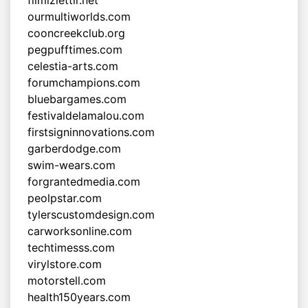
ourmultiworlds.com
cooncreekclub.org
pegpufftimes.com
celestia-arts.com
forumchampions.com
bluebargames.com
festivaldelamalou.com
firstsigninnovations.com
garberdodge.com
swim-wears.com
forgrantedmedia.com
peolpstar.com
tylerscustomdesign.com
carworksonline.com
techtimesss.com
virylstore.com
motorstell.com
health150years.com