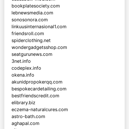
bookplatesociety.com
lebnewsmedia.com
sonosonora.com
linkuusinternasional1.com
friendsroll.com
spiderclothing.net
wondergadgetsshop.com
seatgurunews.com
3net.info
codeplex.info
okena.info
akunidpropokerqq.com
bespokecardetailing.com
bestfriendscredit.com
elibrary.biz
eczema-naturalcures.com
astro-bath.com
aghapal.com