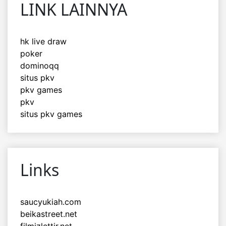
LINK LAINNYA
hk live draw
poker
dominoqq
situs pkv
pkv games
pkv
situs pkv games
Links
saucyukiah.com
beikastreet.net
filmizlettir.net