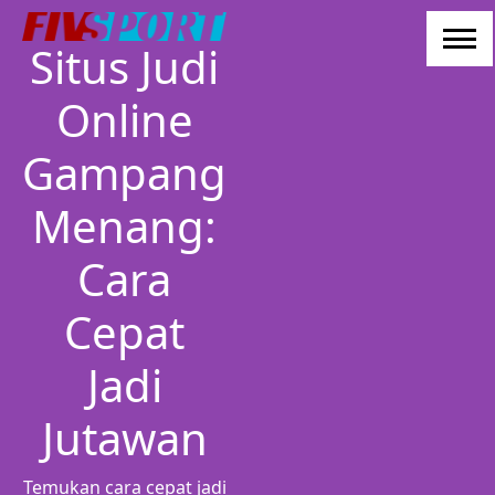
Skip
to
Situs Judi
content
Online
Gampang
Menang:
Cara
Cepat
Jadi
Jutawan
Temukan cara cepat jadi