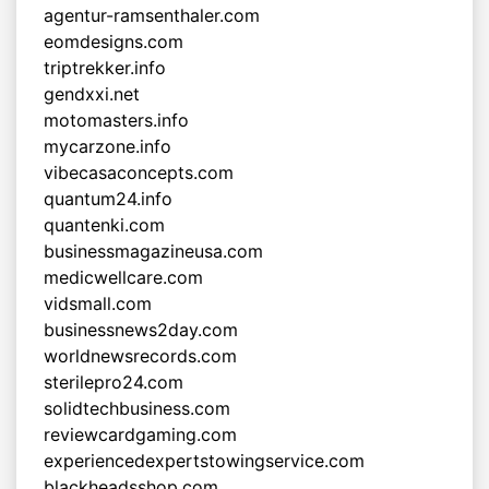
agentur-ramsenthaler.com
eomdesigns.com
triptrekker.info
gendxxi.net
motomasters.info
mycarzone.info
vibecasaconcepts.com
quantum24.info
quantenki.com
businessmagazineusa.com
medicwellcare.com
vidsmall.com
businessnews2day.com
worldnewsrecords.com
sterilepro24.com
solidtechbusiness.com
reviewcardgaming.com
experiencedexpertstowingservice.com
blackheadsshop.com