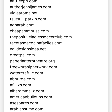
altu-expo.com
authorjennijames.com
viajearoma.net
tsutsuji-parkin.com
agharab.com
cheapammousa.com
thepositiveladiessoccerclub.com
recetasdecocinafaciles.com
naildesignsidea.net
greatpai.com
paperlanterntheatre.org
freeworshipnetwork.com
watercraftllc.com
abourge.com
afiliixs.com
alharammallz.com
americanbulletins.com
asespares.com
arabianstime.com