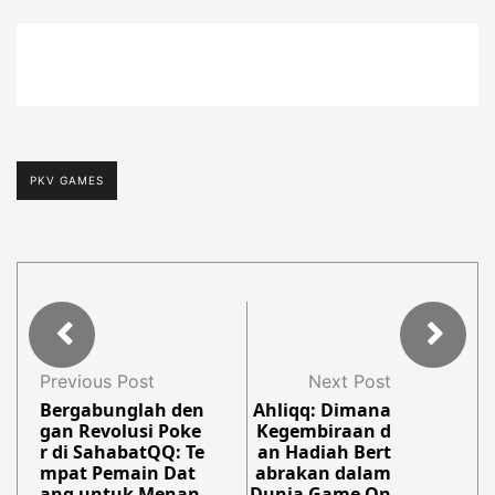
PKV GAMES
Previous Post
Next Post
Bergabunglah den
Ahliqq: Dimana
gan Revolusi Poke
Kegembiraan d
r di SahabatQQ: Te
an Hadiah Bert
mpat Pemain Dat
abrakan dalam
ang untuk Menan
Dunia Game On