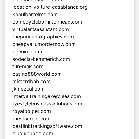
location-voiture-casablanca.org
kpaulbartelme.com
comedyclubofhiltonhead.com
virtualartsassistant.com
theprimeinfographics.com
cheapvaliumordernow.com
beenime.com
sodecia-kemmerich.com
fun-mak.com
casino888world.com
misterdbnb.com
jkmezcal.com
intervaltrainingexercises.com
tyestylebusinesssolutions.com
royalpoipet.com
thestaurant.com
bestlinktrackingsoftware.com
clublubupoo.com