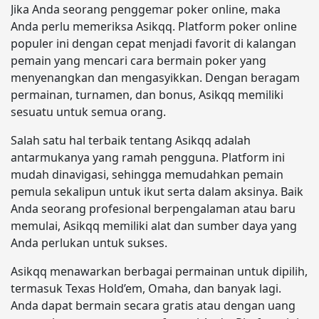
Jika Anda seorang penggemar poker online, maka
Anda perlu memeriksa Asikqq. Platform poker online
populer ini dengan cepat menjadi favorit di kalangan
pemain yang mencari cara bermain poker yang
menyenangkan dan mengasyikkan. Dengan beragam
permainan, turnamen, dan bonus, Asikqq memiliki
sesuatu untuk semua orang.
Salah satu hal terbaik tentang Asikqq adalah
antarmukanya yang ramah pengguna. Platform ini
mudah dinavigasi, sehingga memudahkan pemain
pemula sekalipun untuk ikut serta dalam aksinya. Baik
Anda seorang profesional berpengalaman atau baru
memulai, Asikqq memiliki alat dan sumber daya yang
Anda perlukan untuk sukses.
Asikqq menawarkan berbagai permainan untuk dipilih,
termasuk Texas Hold’em, Omaha, dan banyak lagi.
Anda dapat bermain secara gratis atau dengan uang