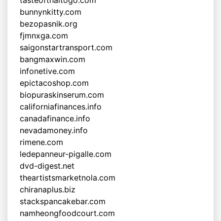
bunnynkitty.com
bezopasnik.org
fjmnxga.com
saigonstartransport.com
bangmaxwin.com
infonetive.com
epictacoshop.com
biopuraskinserum.com
californiafinances.info
canadafinance.info
nevadamoney.info
rimene.com
ledepanneur-pigalle.com
dvd-digest.net
theartistsmarketnola.com
chiranaplus.biz
stackspancakebar.com
namheongfoodcourt.com