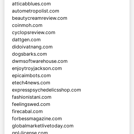
atticabblues.com
autometropolist.com
beautycreamreview.com
coinmoh.com
cyclopsreview.com
dattgen.com
didoivatnang.com
dogsbarks.com
dwmsoftwarehouse.com
enjoytroyjackson.com
epicaimbots.com
etech4news.com
expresspsychedelicsshop.com
fashionistani.com
feelingswed.com
firecabal.com
forbessmagazine.com
globalmarketlivetoday.com
gpl-license.com