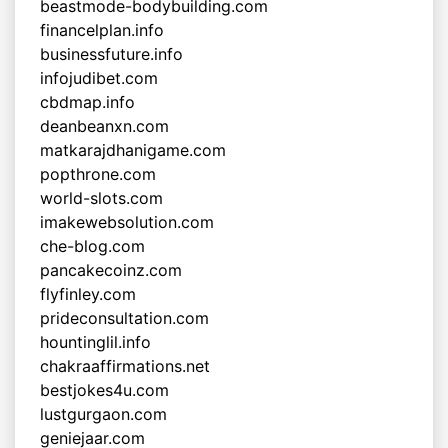
beastmode-bodybuilding.com
financelplan.info
businessfuture.info
infojudibet.com
cbdmap.info
deanbeanxn.com
matkarajdhanigame.com
popthrone.com
world-slots.com
imakewebsolution.com
che-blog.com
pancakecoinz.com
flyfinley.com
prideconsultation.com
hountinglil.info
chakraaffirmations.net
bestjokes4u.com
lustgurgaon.com
geniejaar.com