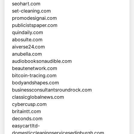
seohart.com
set-cleaning.com
promodesignai.com
publicistspaper.com
quindaily.com
abosulte.com
aiverse24.com
anubella.com
audiobooksonaudible.com
beautenetwork.com
bitcoin-tracing.com
bodyandshapes.com
businessconsultantsroundrock.com
classicglobalnews.com
cybercusp.com
britaintt.com
deconds.com
easycartltd-
domesticcleaningservicesedinburgh.com