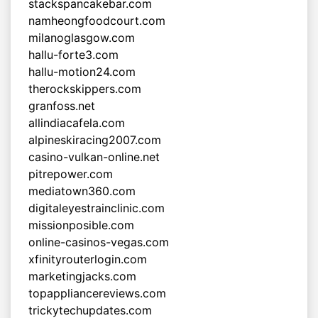
stackspancakebar.com
namheongfoodcourt.com
milanoglasgow.com
hallu-forte3.com
hallu-motion24.com
therockskippers.com
granfoss.net
allindiacafela.com
alpineskiracing2007.com
casino-vulkan-online.net
pitrepower.com
mediatown360.com
digitaleyestrainclinic.com
missionposible.com
online-casinos-vegas.com
xfinityrouterlogin.com
marketingjacks.com
topappliancereviews.com
trickytechupdates.com