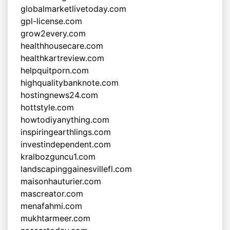
globalmarketlivetoday.com
gpl-license.com
grow2every.com
healthhousecare.com
healthkartreview.com
helpquitporn.com
highqualitybanknote.com
hostingnews24.com
hottstyle.com
howtodiyanything.com
inspiringearthlings.com
investindependent.com
kralbozguncu1.com
landscapinggainesvillefl.com
maisonhauturier.com
mascreator.com
menafahmi.com
mukhtarmeer.com