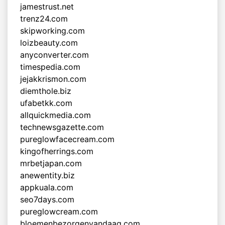
jamestrust.net
trenz24.com
skipworking.com
loizbeauty.com
anyconverter.com
timespedia.com
jejakkrismon.com
diemthole.biz
ufabetkk.com
allquickmedia.com
technewsgazette.com
pureglowfacecream.com
kingofherrings.com
mrbetjapan.com
anewentity.biz
appkuala.com
seo7days.com
pureglowcream.com
bloemenbezorgenvandaag.com