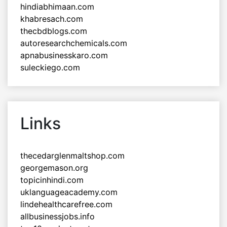
hindiabhimaan.com
khabresach.com
thecbdblogs.com
autoresearchchemicals.com
apnabusinesskaro.com
suleckiego.com
Links
thecedarglenmaltshop.com
georgemason.org
topicinhindi.com
uklanguageacademy.com
lindehealthcarefree.com
allbusinessjobs.info