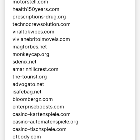
motorstell.com
health150years.com
prescriptions-drug.org
technocrewsolution.com
viraltokvibes.com
vivianebritoimoveis.com
magforbes.net
monkeycap.org
sdenix.net
amarinhillcrest.com
the-tourist.org
advogato.net
isafebag.net
bloombergz.com
enterpriseboosts.com
casino-kartenspiele.com
casino-automatenspiele.org
casino-tischspiele.com
otbody.com