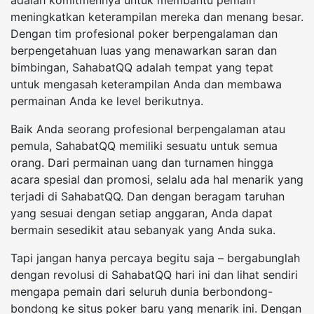
meningkatkan keterampilan mereka dan menang besar.
Dengan tim profesional poker berpengalaman dan
berpengetahuan luas yang menawarkan saran dan
bimbingan, SahabatQQ adalah tempat yang tepat
untuk mengasah keterampilan Anda dan membawa
permainan Anda ke level berikutnya.
Baik Anda seorang profesional berpengalaman atau
pemula, SahabatQQ memiliki sesuatu untuk semua
orang. Dari permainan uang dan turnamen hingga
acara spesial dan promosi, selalu ada hal menarik yang
terjadi di SahabatQQ. Dan dengan beragam taruhan
yang sesuai dengan setiap anggaran, Anda dapat
bermain sesedikit atau sebanyak yang Anda suka.
Tapi jangan hanya percaya begitu saja – bergabunglah
dengan revolusi di SahabatQQ hari ini dan lihat sendiri
mengapa pemain dari seluruh dunia berbondong-
bondong ke situs poker baru yang menarik ini. Dengan