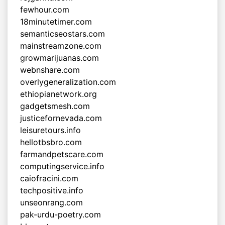
fewhour.com
18minutetimer.com
semanticseostars.com
mainstreamzone.com
growmarijuanas.com
webnshare.com
overlygeneralization.com
ethiopianetwork.org
gadgetsmesh.com
justicefornevada.com
leisuretours.info
hellotbsbro.com
farmandpetscare.com
computingservice.info
caiofracini.com
techpositive.info
unseonrang.com
pak-urdu-poetry.com