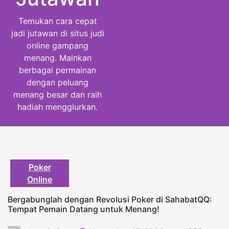
Temukan cara cepat
jadi jutawan di situs judi
online gampang
menang. Mainkan
berbagai permainan
dengan peluang
menang besar dan raih
hadiah menggiurkan.
Poker
Online
Bergabunglah dengan Revolusi Poker di SahabatQQ:
Tempat Pemain Datang untuk Menang!