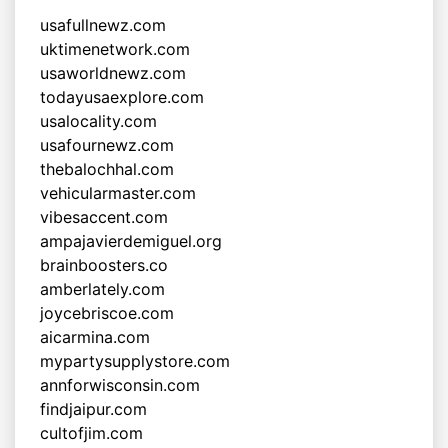
usafullnewz.com
uktimenetwork.com
usaworldnewz.com
todayusaexplore.com
usalocality.com
usafournewz.com
thebalochhal.com
vehicularmaster.com
vibesaccent.com
ampajavierdemiguel.org
brainboosters.co
amberlately.com
joycebriscoe.com
aicarmina.com
mypartysupplystore.com
annforwisconsin.com
findjaipur.com
cultofjim.com