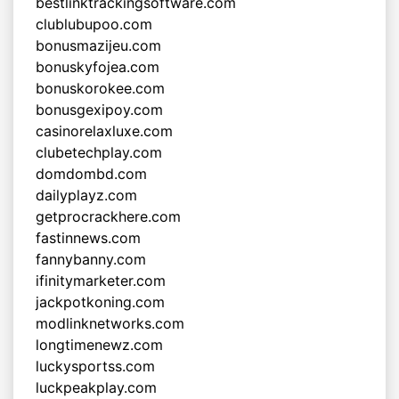
bestlinktrackingsoftware.com
clublubupoo.com
bonusmazijeu.com
bonuskyfojea.com
bonuskorokee.com
bonusgexipoy.com
casinorelaxluxe.com
clubetechplay.com
domdombd.com
dailyplayz.com
getprocrackhere.com
fastinnews.com
fannybanny.com
ifinitymarketer.com
jackpotkoning.com
modlinknetworks.com
longtimenewz.com
luckysportss.com
luckpeakplay.com