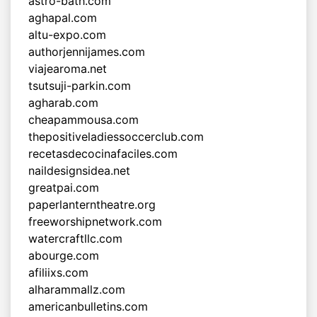
astro-bath.com
aghapal.com
altu-expo.com
authorjennijames.com
viajearoma.net
tsutsuji-parkin.com
agharab.com
cheapammousa.com
thepositiveladiessoccerclub.com
recetasdecocinafaciles.com
naildesignsidea.net
greatpai.com
paperlanterntheatre.org
freeworshipnetwork.com
watercraftllc.com
abourge.com
afiliixs.com
alharammallz.com
americanbulletins.com