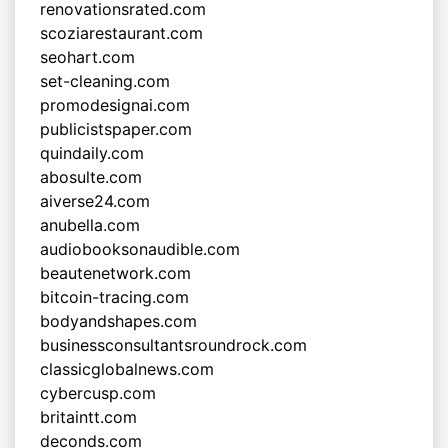
renovationsrated.com
scoziarestaurant.com
seohart.com
set-cleaning.com
promodesignai.com
publicistspaper.com
quindaily.com
abosulte.com
aiverse24.com
anubella.com
audiobooksonaudible.com
beautenetwork.com
bitcoin-tracing.com
bodyandshapes.com
businessconsultantsroundrock.com
classicglobalnews.com
cybercusp.com
britaintt.com
deconds.com