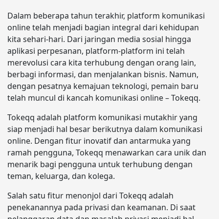
Dalam beberapa tahun terakhir, platform komunikasi
online telah menjadi bagian integral dari kehidupan
kita sehari-hari. Dari jaringan media sosial hingga
aplikasi perpesanan, platform-platform ini telah
merevolusi cara kita terhubung dengan orang lain,
berbagi informasi, dan menjalankan bisnis. Namun,
dengan pesatnya kemajuan teknologi, pemain baru
telah muncul di kancah komunikasi online – Tokeqq.
Tokeqq adalah platform komunikasi mutakhir yang
siap menjadi hal besar berikutnya dalam komunikasi
online. Dengan fitur inovatif dan antarmuka yang
ramah pengguna, Tokeqq menawarkan cara unik dan
menarik bagi pengguna untuk terhubung dengan
teman, keluarga, dan kolega.
Salah satu fitur menonjol dari Tokeqq adalah
penekanannya pada privasi dan keamanan. Di saat
pelanggaran data dan masalah privasi menjadi hal