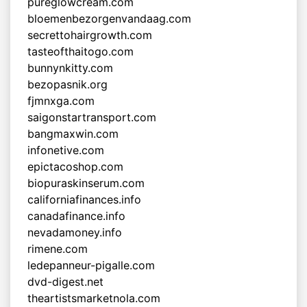
pureglowcream.com
bloemenbezorgenvandaag.com
secrettohairgrowth.com
tasteofthaitogo.com
bunnynkitty.com
bezopasnik.org
fjmnxga.com
saigonstartransport.com
bangmaxwin.com
infonetive.com
epictacoshop.com
biopuraskinserum.com
californiafinances.info
canadafinance.info
nevadamoney.info
rimene.com
ledepanneur-pigalle.com
dvd-digest.net
theartistsmarketnola.com