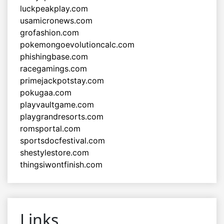
luckpeakplay.com
usamicronews.com
grofashion.com
pokemongoevolutioncalc.com
phishingbase.com
racegamings.com
primejackpotstay.com
pokugaa.com
playvaultgame.com
playgrandresorts.com
romsportal.com
sportsdocfestival.com
shestylestore.com
thingsiwontfinish.com
Links