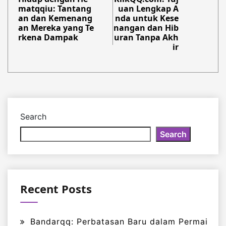
matqqiu: Tantang
uan Lengkap A
an dan Kemenang
nda untuk Kese
an Mereka yang Te
nangan dan Hib
rkena Dampak
uran Tanpa Akh
ir
Search
Search
Recent Posts
Bandarqq: Perbatasan Baru dalam Permai