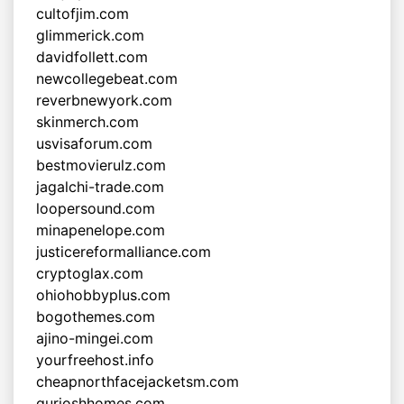
cultofjim.com
glimmerick.com
davidfollett.com
newcollegebeat.com
reverbnewyork.com
skinmerch.com
usvisaforum.com
bestmovierulz.com
jagalchi-trade.com
loopersound.com
minapenelope.com
justicereformalliance.com
cryptoglax.com
ohiohobbyplus.com
bogothemes.com
ajino-mingei.com
yourfreehost.info
cheapnorthfacejacketsm.com
gurjoshhomes.com