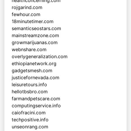
healthconcerning.com
rojgarind.com
fewhour.com
18minutetimer.com
semanticseostars.com
mainstreamzone.com
growmarijuanas.com
webnshare.com
overlygeneralization.com
ethiopianetwork.org
gadgetsmesh.com
justicefornevada.com
leisuretours.info
hellotbsbro.com
farmandpetscare.com
computingservice.info
caiofracini.com
techpositive.info
unseonrang.com