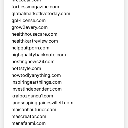
forbessmagazine.com
globalmarketlivetoday.com
gpl-license.com
grow2every.com
healthhousecare.com
healthkartreview.com
helpquitporn.com
highqualitybanknote.com
hostingnews24.com
hottstyle.com
howtodiyanything.com
inspiringearthlings.com
investindependent.com
kralbozguncu1.com
landscapinggainesvillefl.com
maisonhauturier.com
mascreator.com
menafahmi.com