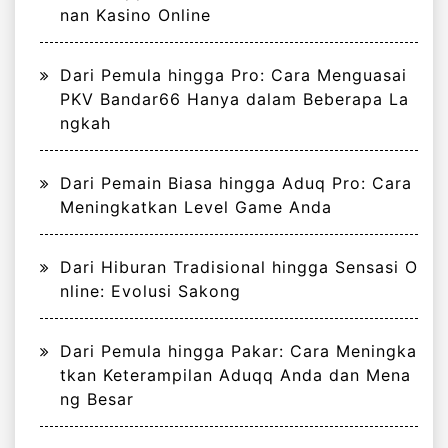
nan Kasino Online
Dari Pemula hingga Pro: Cara Menguasai
PKV Bandar66 Hanya dalam Beberapa La
ngkah
Dari Pemain Biasa hingga Aduq Pro: Cara
Meningkatkan Level Game Anda
Dari Hiburan Tradisional hingga Sensasi O
nline: Evolusi Sakong
Dari Pemula hingga Pakar: Cara Meningka
tkan Keterampilan Aduqq Anda dan Mena
ng Besar