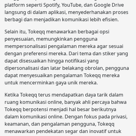
platform seperti Spotify, YouTube, dan Google Drive
langsung di dalam aplikasi, menyederhanakan proses
berbagi dan menjadikan komunikasi lebih efisien.
Selain itu, Tokeqq menawarkan berbagai opsi
penyesuaian, memungkinkan pengguna
mempersonalisasi pengalaman mereka agar sesuai
dengan preferensi mereka. Dari tema dan stiker yang
dapat disesuaikan hingga notifikasi yang
dipersonalisasi dan latar belakang obrolan, pengguna
dapat menyesuaikan pengalaman Tokeqq mereka
untuk mencerminkan gaya unik mereka.
Ketika Tokeqq terus mendapatkan daya tarik dalam
ruang komunikasi online, banyak ahli percaya bahwa
Tokeqq berpotensi menjadi hal besar berikutnya
dalam komunikasi online. Dengan fokus pada privasi,
keamanan, dan pengalaman pengguna, Tokeqq
menawarkan pendekatan segar dan inovatif untuk