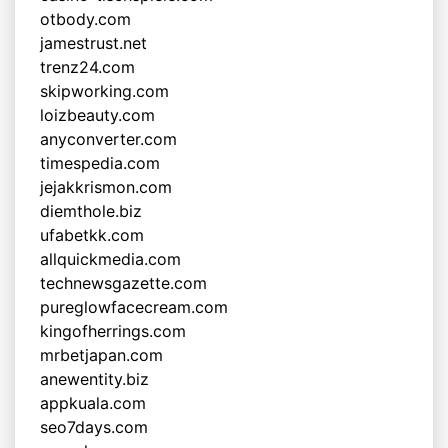
otbody.com
jamestrust.net
trenz24.com
skipworking.com
loizbeauty.com
anyconverter.com
timespedia.com
jejakkrismon.com
diemthole.biz
ufabetkk.com
allquickmedia.com
technewsgazette.com
pureglowfacecream.com
kingofherrings.com
mrbetjapan.com
anewentity.biz
appkuala.com
seo7days.com