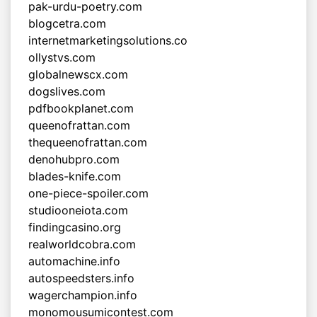
pak-urdu-poetry.com
blogcetra.com
internetmarketingsolutions.co
ollystvs.com
globalnewscx.com
dogslives.com
pdfbookplanet.com
queenofrattan.com
thequeenofrattan.com
denohubpro.com
blades-knife.com
one-piece-spoiler.com
studiooneiota.com
findingcasino.org
realworldcobra.com
automachine.info
autospeedsters.info
wagerchampion.info
monomousumicontest.com