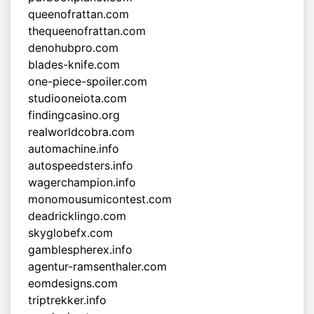
queenofrattan.com
thequeenofrattan.com
denohubpro.com
blades-knife.com
one-piece-spoiler.com
studiooneiota.com
findingcasino.org
realworldcobra.com
automachine.info
autospeedsters.info
wagerchampion.info
monomousumicontest.com
deadricklingo.com
skyglobefx.com
gamblespherex.info
agentur-ramsenthaler.com
eomdesigns.com
triptrekker.info