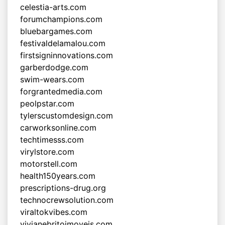
celestia-arts.com
forumchampions.com
bluebargames.com
festivaldelamalou.com
firstsigninnovations.com
garberdodge.com
swim-wears.com
forgrantedmedia.com
peolpstar.com
tylerscustomdesign.com
carworksonline.com
techtimesss.com
virylstore.com
motorstell.com
health150years.com
prescriptions-drug.org
technocrewsolution.com
viraltokvibes.com
vivianebritoimoveis.com