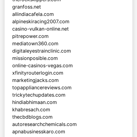
granfoss.net
allindiacafela.com
alpineskiracing2007.com
casino-vulkan-online.net
pitrepower.com
mediatown360.com
digitaleyestrainclinic.com
missionposible.com
online-casinos-vegas.com
xfinityrouterlogin.com
marketingjacks.com
topappliancereviews.com
trickytechupdates.com
hindiabhimaan.com
khabresach.com
thecbdblogs.com
autoresearchchemicals.com
apnabusinesskaro.com