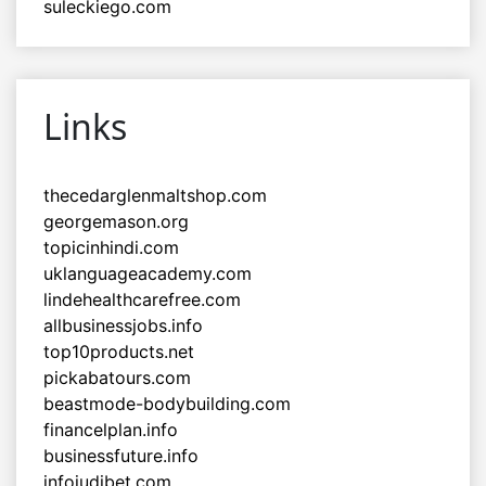
suleckiego.com
Links
thecedarglenmaltshop.com
georgemason.org
topicinhindi.com
uklanguageacademy.com
lindehealthcarefree.com
allbusinessjobs.info
top10products.net
pickabatours.com
beastmode-bodybuilding.com
financelplan.info
businessfuture.info
infojudibet.com