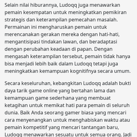
Selain nilai hiburannya, Ludoqq juga menawarkan
pemain kesempatan untuk meningkatkan pemikiran
strategis dan keterampilan pemecahan masalah.
Permainan ini mengharuskan pemain untuk
merencanakan gerakan mereka dengan hati-hati,
mengantisipasi tindakan lawan, dan beradaptasi
dengan perubahan keadaan di papan. Dengan
mengasah keterampilan tersebut, pemain tidak hanya
bisa menjadi lebih baik dalam Ludoqq tetapi juga
meningkatkan kemampuan kognitifnya secara umum.
Secara keseluruhan, kebangkitan Ludoqq adalah bukti
daya tarik game online yang bertahan lama dan
kemampuan game sederhana yang membuat
ketagihan untuk memikat hati para pemain di seluruh
dunia. Baik Anda seorang gamer biasa yang mencari
cara menyenangkan untuk menghabiskan waktu atau
pemain kompetitif yang mencari tantangan baru,
Ludoqq menawarkan sesuatu untuk semua orang. Jadi