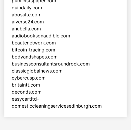
publicistspaper.com
quindaily.com
abosulte.com
aiverse24.com
anubella.com
audiobooksonaudible.com
beautenetwork.com
bitcoin-tracing.com
bodyandshapes.com
businessconsultantsroundrock.com
classicglobalnews.com
cybercusp.com
britaintt.com
deconds.com
easycartltd-
domesticcleaningservicesedinburgh.com