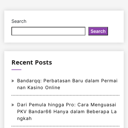
Search
Search
Recent Posts
Bandarqq: Perbatasan Baru dalam Permai
nan Kasino Online
Dari Pemula hingga Pro: Cara Menguasai
PKV Bandar66 Hanya dalam Beberapa La
ngkah