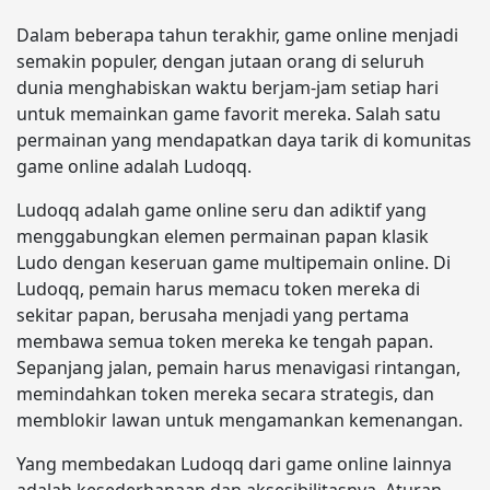
Dalam beberapa tahun terakhir, game online menjadi
semakin populer, dengan jutaan orang di seluruh
dunia menghabiskan waktu berjam-jam setiap hari
untuk memainkan game favorit mereka. Salah satu
permainan yang mendapatkan daya tarik di komunitas
game online adalah Ludoqq.
Ludoqq adalah game online seru dan adiktif yang
menggabungkan elemen permainan papan klasik
Ludo dengan keseruan game multipemain online. Di
Ludoqq, pemain harus memacu token mereka di
sekitar papan, berusaha menjadi yang pertama
membawa semua token mereka ke tengah papan.
Sepanjang jalan, pemain harus menavigasi rintangan,
memindahkan token mereka secara strategis, dan
memblokir lawan untuk mengamankan kemenangan.
Yang membedakan Ludoqq dari game online lainnya
adalah kesederhanaan dan aksesibilitasnya. Aturan