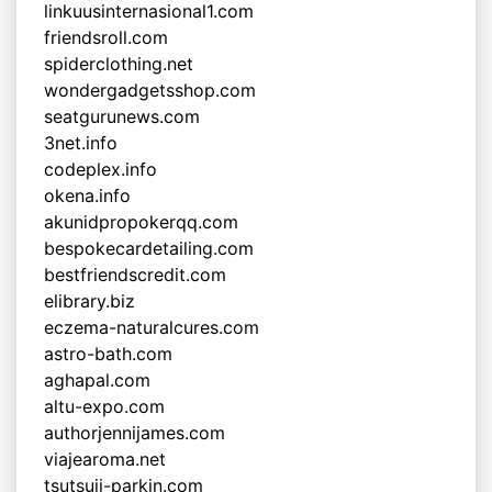
linkuusinternasional1.com
friendsroll.com
spiderclothing.net
wondergadgetsshop.com
seatgurunews.com
3net.info
codeplex.info
okena.info
akunidpropokerqq.com
bespokecardetailing.com
bestfriendscredit.com
elibrary.biz
eczema-naturalcures.com
astro-bath.com
aghapal.com
altu-expo.com
authorjennijames.com
viajearoma.net
tsutsuji-parkin.com