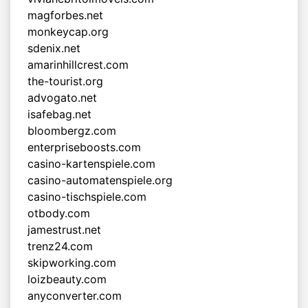
magforbes.net
monkeycap.org
sdenix.net
amarinhillcrest.com
the-tourist.org
advogato.net
isafebag.net
bloombergz.com
enterpriseboosts.com
casino-kartenspiele.com
casino-automatenspiele.org
casino-tischspiele.com
otbody.com
jamestrust.net
trenz24.com
skipworking.com
loizbeauty.com
anyconverter.com