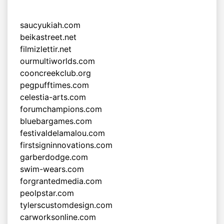
saucyukiah.com
beikastreet.net
filmizlettir.net
ourmultiworlds.com
cooncreekclub.org
pegpufftimes.com
celestia-arts.com
forumchampions.com
bluebargames.com
festivaldelamalou.com
firstsigninnovations.com
garberdodge.com
swim-wears.com
forgrantedmedia.com
peolpstar.com
tylerscustomdesign.com
carworksonline.com