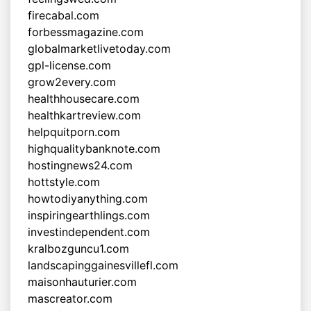
firecabal.com
forbessmagazine.com
globalmarketlivetoday.com
gpl-license.com
grow2every.com
healthhousecare.com
healthkartreview.com
helpquitporn.com
highqualitybanknote.com
hostingnews24.com
hottstyle.com
howtodiyanything.com
inspiringearthlings.com
investindependent.com
kralbozguncu1.com
landscapinggainesvillefl.com
maisonhauturier.com
mascreator.com