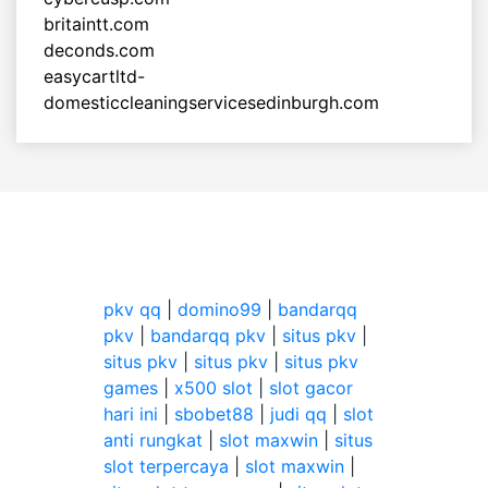
britaintt.com
deconds.com
easycartltd-
domesticcleaningservicesedinburgh.com
pkv qq
|
domino99
|
bandarqq
pkv
|
bandarqq pkv
|
situs pkv
|
situs pkv
|
situs pkv
|
situs pkv
games
|
x500 slot
|
slot gacor
hari ini
|
sbobet88
|
judi qq
|
slot
anti rungkat
|
slot maxwin
|
situs
slot terpercaya
|
slot maxwin
|