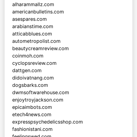
alharammallz.com
americanbulletins.com
asespares.com
arabianstime.com
atticabblues.com
autometropolist.com
beautycreamreview.com
coinmoh.com
cyclopsreview.com
dattgen.com
didoivatnang.com
dogsbarks.com
dwmsoftwarehouse.com
enjoytroyjackson.com
epicaimbots.com
etech4news.com
expresspsychedelicsshop.com
fashionistani.com
feelingswed.com