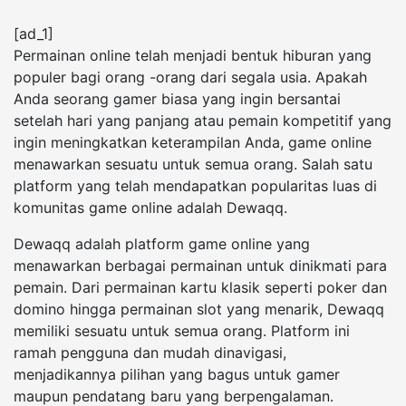
[ad_1]
Permainan online telah menjadi bentuk hiburan yang
populer bagi orang -orang dari segala usia. Apakah
Anda seorang gamer biasa yang ingin bersantai
setelah hari yang panjang atau pemain kompetitif yang
ingin meningkatkan keterampilan Anda, game online
menawarkan sesuatu untuk semua orang. Salah satu
platform yang telah mendapatkan popularitas luas di
komunitas game online adalah Dewaqq.
Dewaqq adalah platform game online yang
menawarkan berbagai permainan untuk dinikmati para
pemain. Dari permainan kartu klasik seperti poker dan
domino hingga permainan slot yang menarik, Dewaqq
memiliki sesuatu untuk semua orang. Platform ini
ramah pengguna dan mudah dinavigasi,
menjadikannya pilihan yang bagus untuk gamer
maupun pendatang baru yang berpengalaman.