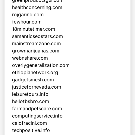
healthconcerning.com
rojgarind.com
fewhour.com
18minutetimer.com
semanticseostars.com
mainstreamzone.com
growmarijuanas.com
webnshare.com
overlygeneralization.com
ethiopianetwork.org
gadgetsmesh.com
justicefornevada.com
leisuretours.info
hellotbsbro.com
farmandpetscare.com
computingservice.info
caiofracini.com
techpositive.info