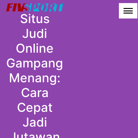
Skip
to
Situs
content
Judi
Online
Gampang
Menang:
Cara
Cepat
Jadi
Jutawan