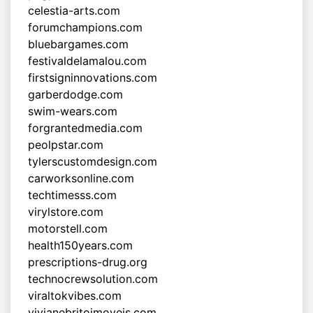
celestia-arts.com
forumchampions.com
bluebargames.com
festivaldelamalou.com
firstsigninnovations.com
garberdodge.com
swim-wears.com
forgrantedmedia.com
peolpstar.com
tylerscustomdesign.com
carworksonline.com
techtimesss.com
virylstore.com
motorstell.com
health150years.com
prescriptions-drug.org
technocrewsolution.com
viraltokvibes.com
vivianebritoimoveis.com