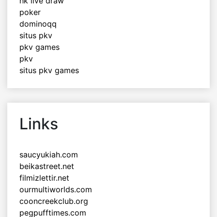
hk live draw
poker
dominoqq
situs pkv
pkv games
pkv
situs pkv games
Links
saucyukiah.com
beikastreet.net
filmizlettir.net
ourmultiworlds.com
cooncreekclub.org
pegpufftimes.com