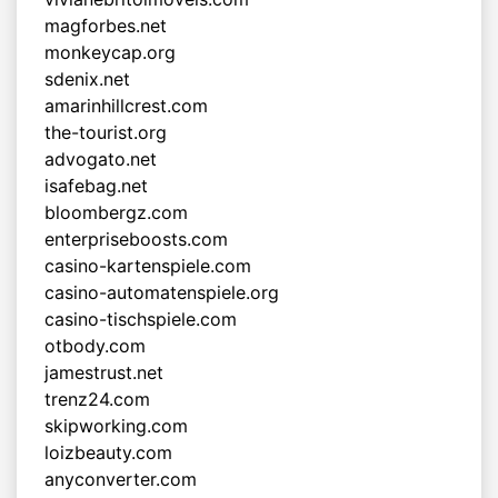
magforbes.net
monkeycap.org
sdenix.net
amarinhillcrest.com
the-tourist.org
advogato.net
isafebag.net
bloombergz.com
enterpriseboosts.com
casino-kartenspiele.com
casino-automatenspiele.org
casino-tischspiele.com
otbody.com
jamestrust.net
trenz24.com
skipworking.com
loizbeauty.com
anyconverter.com