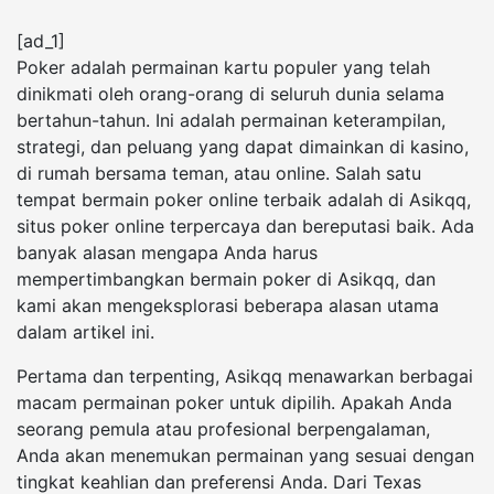
[ad_1]
Poker adalah permainan kartu populer yang telah
dinikmati oleh orang-orang di seluruh dunia selama
bertahun-tahun. Ini adalah permainan keterampilan,
strategi, dan peluang yang dapat dimainkan di kasino,
di rumah bersama teman, atau online. Salah satu
tempat bermain poker online terbaik adalah di Asikqq,
situs poker online terpercaya dan bereputasi baik. Ada
banyak alasan mengapa Anda harus
mempertimbangkan bermain poker di Asikqq, dan
kami akan mengeksplorasi beberapa alasan utama
dalam artikel ini.
Pertama dan terpenting, Asikqq menawarkan berbagai
macam permainan poker untuk dipilih. Apakah Anda
seorang pemula atau profesional berpengalaman,
Anda akan menemukan permainan yang sesuai dengan
tingkat keahlian dan preferensi Anda. Dari Texas