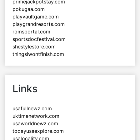
primejackpotstay.com
pokugaa.com
playvaultgame.com
playgrandresorts.com
romsportal.com
sportsdocfestival.com
shestylestore.com
thingsiwontfinish.com
Links
usafullnewz.com
uktimenetwork.com
usaworldnewz.com
todayusaexplore.com
usalocality.com