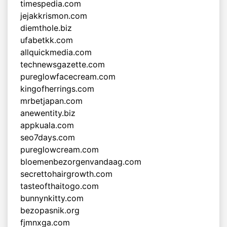
timespedia.com
jejakkrismon.com
diemthole.biz
ufabetkk.com
allquickmedia.com
technewsgazette.com
pureglowfacecream.com
kingofherrings.com
mrbetjapan.com
anewentity.biz
appkuala.com
seo7days.com
pureglowcream.com
bloemenbezorgenvandaag.com
secrettohairgrowth.com
tasteofthaitogo.com
bunnynkitty.com
bezopasnik.org
fjmnxga.com