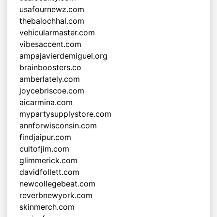
usafournewz.com
thebalochhal.com
vehicularmaster.com
vibesaccent.com
ampajavierdemiguel.org
brainboosters.co
amberlately.com
joycebriscoe.com
aicarmina.com
mypartysupplystore.com
annforwisconsin.com
findjaipur.com
cultofjim.com
glimmerick.com
davidfollett.com
newcollegebeat.com
reverbnewyork.com
skinmerch.com