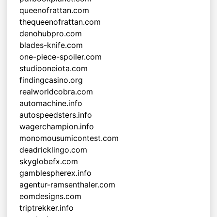
queenofrattan.com
thequeenofrattan.com
denohubpro.com
blades-knife.com
one-piece-spoiler.com
studiooneiota.com
findingcasino.org
realworldcobra.com
automachine.info
autospeedsters.info
wagerchampion.info
monomousumicontest.com
deadricklingo.com
skyglobefx.com
gamblespherex.info
agentur-ramsenthaler.com
eomdesigns.com
triptrekker.info