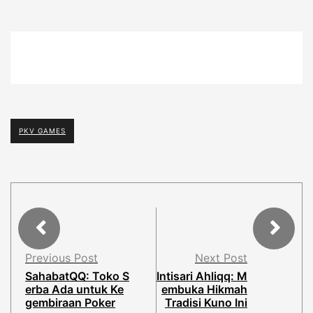
PKV GAMES
Previous Post
Next Post
SahabatQQ: Toko S
Intisari Ahliqq: M
erba Ada untuk Ke
embuka Hikmah
gembiraan Poker
Tradisi Kuno Ini