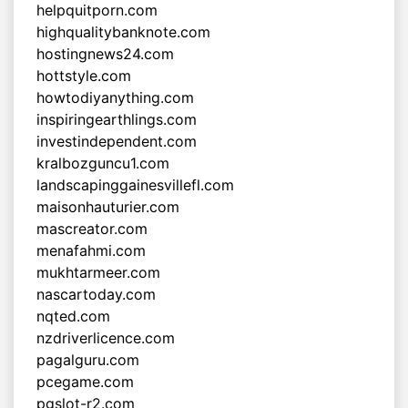
helpquitporn.com
highqualitybanknote.com
hostingnews24.com
hottstyle.com
howtodiyanything.com
inspiringearthlings.com
investindependent.com
kralbozguncu1.com
landscapinggainesvillefl.com
maisonhauturier.com
mascreator.com
menafahmi.com
mukhtarmeer.com
nascartoday.com
nqted.com
nzdriverlicence.com
pagalguru.com
pcegame.com
pgslot-r2.com