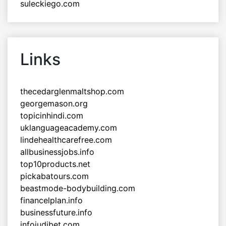
suleckiego.com
Links
thecedarglenmaltshop.com
georgemason.org
topicinhindi.com
uklanguageacademy.com
lindehealthcarefree.com
allbusinessjobs.info
top10products.net
pickabatours.com
beastmode-bodybuilding.com
financelplan.info
businessfuture.info
infojudibet.com