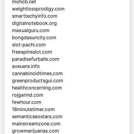
mohob.net
weightlossprodigy.com
smarttechyinfo.com
digitalnotebook.org
maxualguru.com
bongdasuncity.com
slot-pachi.com
freespinsslot.com
paradisefurballs.com
aveuere.info
cannabinoidtimes.com
greenproductsgui.com
healthconcerning.com
rojgarind.com
fewhour.com
18minutetimer.com
semanticseostars.com
mainstreamzone.com
growmarijuanas.com