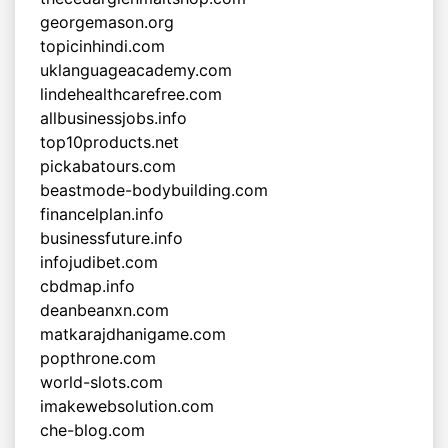
georgemason.org
topicinhindi.com
uklanguageacademy.com
lindehealthcarefree.com
allbusinessjobs.info
top10products.net
pickabatours.com
beastmode-bodybuilding.com
financelplan.info
businessfuture.info
infojudibet.com
cbdmap.info
deanbeanxn.com
matkarajdhanigame.com
popthrone.com
world-slots.com
imakewebsolution.com
che-blog.com