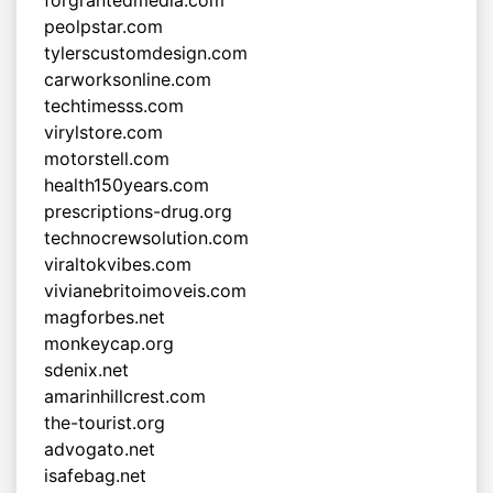
peolpstar.com
tylerscustomdesign.com
carworksonline.com
techtimesss.com
virylstore.com
motorstell.com
health150years.com
prescriptions-drug.org
technocrewsolution.com
viraltokvibes.com
vivianebritoimoveis.com
magforbes.net
monkeycap.org
sdenix.net
amarinhillcrest.com
the-tourist.org
advogato.net
isafebag.net