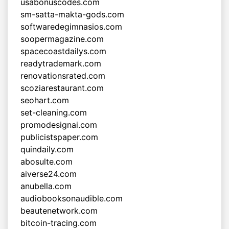
usabonuscodes.com
sm-satta-makta-gods.com
softwaredegimnasios.com
soopermagazine.com
spacecoastdailys.com
readytrademark.com
renovationsrated.com
scoziarestaurant.com
seohart.com
set-cleaning.com
promodesignai.com
publicistspaper.com
quindaily.com
abosulte.com
aiverse24.com
anubella.com
audiobooksonaudible.com
beautenetwork.com
bitcoin-tracing.com