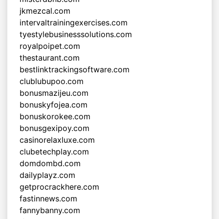
jkmezcal.com
intervaltrainingexercises.com
tyestylebusinesssolutions.com
royalpoipet.com
thestaurant.com
bestlinktrackingsoftware.com
clublubupoo.com
bonusmazijeu.com
bonuskyfojea.com
bonuskorokee.com
bonusgexipoy.com
casinorelaxluxe.com
clubetechplay.com
domdombd.com
dailyplayz.com
getprocrackhere.com
fastinnews.com
fannybanny.com