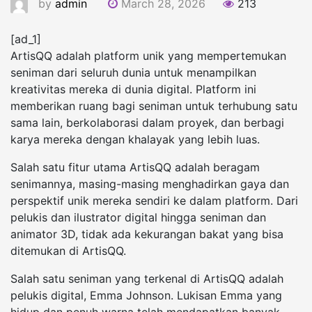
by
admin
March 28, 2026
213
[ad_1]
ArtisQQ adalah platform unik yang mempertemukan
seniman dari seluruh dunia untuk menampilkan
kreativitas mereka di dunia digital. Platform ini
memberikan ruang bagi seniman untuk terhubung satu
sama lain, berkolaborasi dalam proyek, dan berbagi
karya mereka dengan khalayak yang lebih luas.
Salah satu fitur utama ArtisQQ adalah beragam
senimannya, masing-masing menghadirkan gaya dan
perspektif unik mereka sendiri ke dalam platform. Dari
pelukis dan ilustrator digital hingga seniman dan
animator 3D, tidak ada kekurangan bakat yang bisa
ditemukan di ArtisQQ.
Salah satu seniman yang terkenal di ArtisQQ adalah
pelukis digital, Emma Johnson. Lukisan Emma yang
hidup dan penuh warna telah mendapatkan banyak