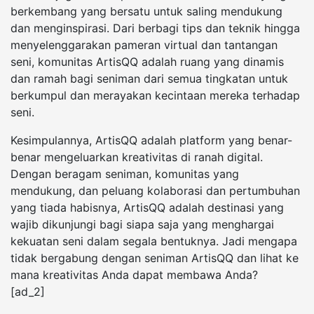
berkembang yang bersatu untuk saling mendukung
dan menginspirasi. Dari berbagi tips dan teknik hingga
menyelenggarakan pameran virtual dan tantangan
seni, komunitas ArtisQQ adalah ruang yang dinamis
dan ramah bagi seniman dari semua tingkatan untuk
berkumpul dan merayakan kecintaan mereka terhadap
seni.
Kesimpulannya, ArtisQQ adalah platform yang benar-
benar mengeluarkan kreativitas di ranah digital.
Dengan beragam seniman, komunitas yang
mendukung, dan peluang kolaborasi dan pertumbuhan
yang tiada habisnya, ArtisQQ adalah destinasi yang
wajib dikunjungi bagi siapa saja yang menghargai
kekuatan seni dalam segala bentuknya. Jadi mengapa
tidak bergabung dengan seniman ArtisQQ dan lihat ke
mana kreativitas Anda dapat membawa Anda?
[ad_2]