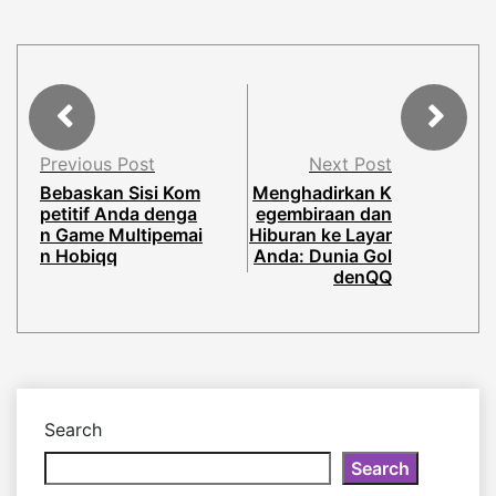
Previous Post
Next Post
Bebaskan Sisi Kom
Menghadirkan K
petitif Anda denga
egembiraan dan
n Game Multipemai
Hiburan ke Layar
n Hobiqq
Anda: Dunia Gol
denQQ
Search
Search