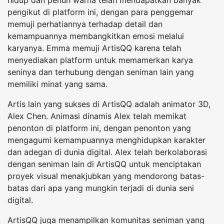
pengikut di platform ini, dengan para penggemar
memuji perhatiannya terhadap detail dan
kemampuannya membangkitkan emosi melalui
karyanya. Emma memuji ArtisQQ karena telah
menyediakan platform untuk memamerkan karya
seninya dan terhubung dengan seniman lain yang
memiliki minat yang sama.
Artis lain yang sukses di ArtisQQ adalah animator 3D,
Alex Chen. Animasi dinamis Alex telah memikat
penonton di platform ini, dengan penonton yang
mengagumi kemampuannya menghidupkan karakter
dan adegan di dunia digital. Alex telah berkolaborasi
dengan seniman lain di ArtisQQ untuk menciptakan
proyek visual menakjubkan yang mendorong batas-
batas dari apa yang mungkin terjadi di dunia seni
digital.
ArtisQQ juga menampilkan komunitas seniman yang