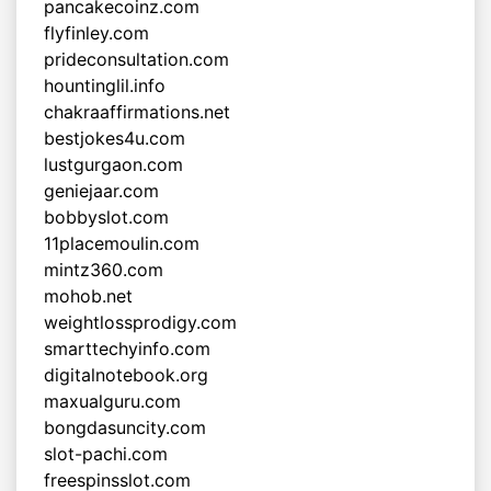
pancakecoinz.com
flyfinley.com
prideconsultation.com
hountinglil.info
chakraaffirmations.net
bestjokes4u.com
lustgurgaon.com
geniejaar.com
bobbyslot.com
11placemoulin.com
mintz360.com
mohob.net
weightlossprodigy.com
smarttechyinfo.com
digitalnotebook.org
maxualguru.com
bongdasuncity.com
slot-pachi.com
freespinsslot.com