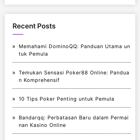
Recent Posts
Memahami DominoQQ: Panduan Utama un
tuk Pemula
Temukan Sensasi Poker88 Online: Pandua
n Komprehensif
10 Tips Poker Penting untuk Pemula
Bandarqq: Perbatasan Baru dalam Permai
nan Kasino Online