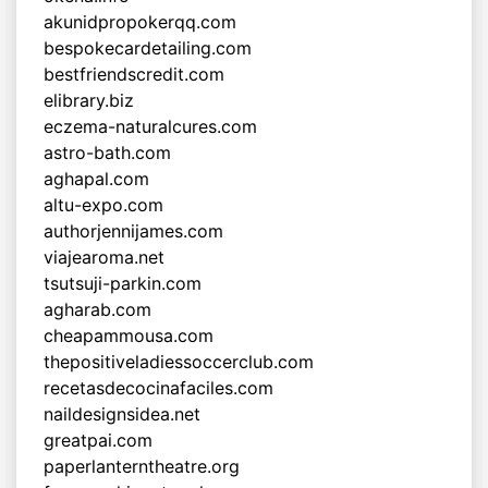
akunidpropokerqq.com
bespokecardetailing.com
bestfriendscredit.com
elibrary.biz
eczema-naturalcures.com
astro-bath.com
aghapal.com
altu-expo.com
authorjennijames.com
viajearoma.net
tsutsuji-parkin.com
agharab.com
cheapammousa.com
thepositiveladiessoccerclub.com
recetasdecocinafaciles.com
naildesignsidea.net
greatpai.com
paperlanterntheatre.org