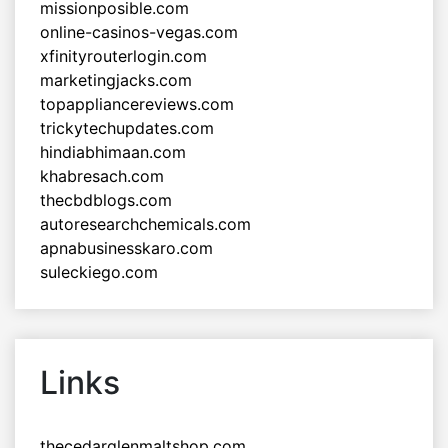
missionposible.com
online-casinos-vegas.com
xfinityrouterlogin.com
marketingjacks.com
topappliancereviews.com
trickytechupdates.com
hindiabhimaan.com
khabresach.com
thecbdblogs.com
autoresearchchemicals.com
apnabusinesskaro.com
suleckiego.com
Links
thecedarglenmaltshop.com