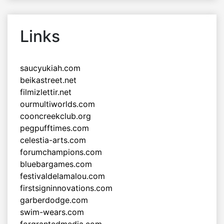
Links
saucyukiah.com
beikastreet.net
filmizlettir.net
ourmultiworlds.com
cooncreekclub.org
pegpufftimes.com
celestia-arts.com
forumchampions.com
bluebargames.com
festivaldelamalou.com
firstsigninnovations.com
garberdodge.com
swim-wears.com
forgrantedmedia.com