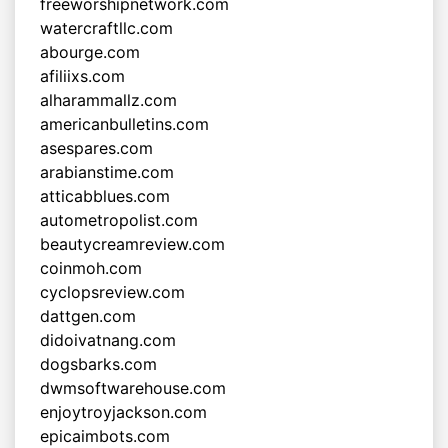
freeworshipnetwork.com
watercraftllc.com
abourge.com
afiliixs.com
alharammallz.com
americanbulletins.com
asespares.com
arabianstime.com
atticabblues.com
autometropolist.com
beautycreamreview.com
coinmoh.com
cyclopsreview.com
dattgen.com
didoivatnang.com
dogsbarks.com
dwmsoftwarehouse.com
enjoytroyjackson.com
epicaimbots.com