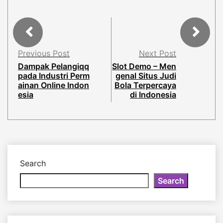
Previous Post
Next Post
Dampak Pelangiqq
Slot Demo – Men
pada Industri Perm
genal Situs Judi
ainan Online Indon
Bola Terpercaya
esia
di Indonesia
Search
Search