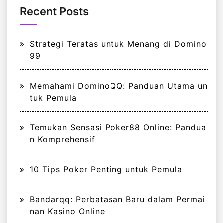
Recent Posts
Strategi Teratas untuk Menang di Domino
99
Memahami DominoQQ: Panduan Utama un
tuk Pemula
Temukan Sensasi Poker88 Online: Pandua
n Komprehensif
10 Tips Poker Penting untuk Pemula
Bandarqq: Perbatasan Baru dalam Permai
nan Kasino Online