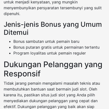
untuk menjadi kenyataan, yang mungkin
menyembunyikan persyaratan tersembunyi yang sulit
dipenuhi.
Jenis-jenis Bonus yang Umum
Ditemui
Bonus sambutan untuk pemain baru
Bonus putaran gratis untuk permainan tertentu
Program loyalitas untuk pemain reguler
Dukungan Pelanggan yang
Responsif
Tidak jarang pemain mengalami masalah teknis atau
membutuhkan bantuan saat bermain judi slot. Oleh
karena itu, pastikan situs judi slot yang Anda pilih
menyediakan dukungan pelanggan yang cepat dan
efektif. Dukungan pelanggan yang baik akan siap