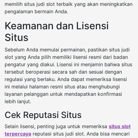
memilih situs judi slot terbaik yang akan meningkatkan
pengalaman bermain Anda.
Keamanan dan Lisensi
Situs
Sebelum Anda memulai permainan, pastikan situs judi
slot yang Anda pilih memiliki lisensi resmi dari badan
pengatur yang diakui. Lisensi ini menjamin bahwa situs
tersebut beroperasi secara sah dan sesuai dengan
regulasi yang berlaku. Anda dapat memeriksa lisensi
ini melalui halaman resmi situs atau menghubungi
layanan pelanggan untuk mendapatkan konfirmasi
lebih lanjut.
Cek Reputasi Situs
Selain lisensi, penting juga untuk memeriksa
situs slot
terpercaya
reputasi situs judi slot. Anda bisa mencari