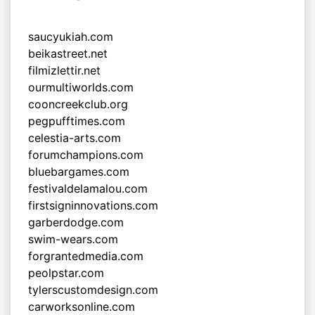
saucyukiah.com
beikastreet.net
filmizlettir.net
ourmultiworlds.com
cooncreekclub.org
pegpufftimes.com
celestia-arts.com
forumchampions.com
bluebargames.com
festivaldelamalou.com
firstsigninnovations.com
garberdodge.com
swim-wears.com
forgrantedmedia.com
peolpstar.com
tylerscustomdesign.com
carworksonline.com