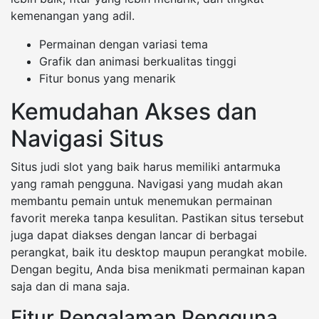
kemenangan yang adil.
Permainan dengan variasi tema
Grafik dan animasi berkualitas tinggi
Fitur bonus yang menarik
Kemudahan Akses dan
Navigasi Situs
Situs judi slot yang baik harus memiliki antarmuka
yang ramah pengguna. Navigasi yang mudah akan
membantu pemain untuk menemukan permainan
favorit mereka tanpa kesulitan. Pastikan situs tersebut
juga dapat diakses dengan lancar di berbagai
perangkat, baik itu desktop maupun perangkat mobile.
Dengan begitu, Anda bisa menikmati permainan kapan
saja dan di mana saja.
Fitur Pengalaman Pengguna