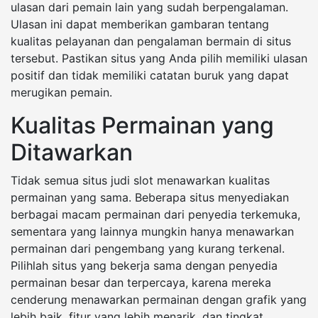
ulasan dari pemain lain yang sudah berpengalaman.
Ulasan ini dapat memberikan gambaran tentang
kualitas pelayanan dan pengalaman bermain di situs
tersebut. Pastikan situs yang Anda pilih memiliki ulasan
positif dan tidak memiliki catatan buruk yang dapat
merugikan pemain.
Kualitas Permainan yang
Ditawarkan
Tidak semua situs judi slot menawarkan kualitas
permainan yang sama. Beberapa situs menyediakan
berbagai macam permainan dari penyedia terkemuka,
sementara yang lainnya mungkin hanya menawarkan
permainan dari pengembang yang kurang terkenal.
Pilihlah situs yang bekerja sama dengan penyedia
permainan besar dan terpercaya, karena mereka
cenderung menawarkan permainan dengan grafik yang
lebih baik, fitur yang lebih menarik, dan tingkat