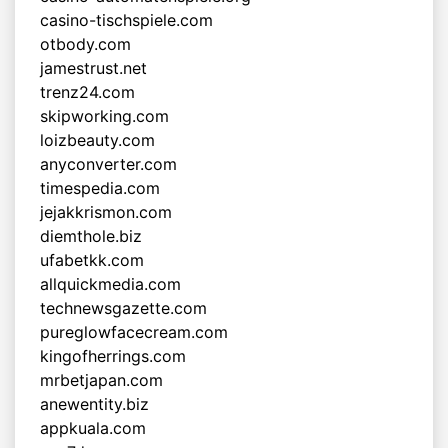
casino-tischspiele.com
otbody.com
jamestrust.net
trenz24.com
skipworking.com
loizbeauty.com
anyconverter.com
timespedia.com
jejakkrismon.com
diemthole.biz
ufabetkk.com
allquickmedia.com
technewsgazette.com
pureglowfacecream.com
kingofherrings.com
mrbetjapan.com
anewentity.biz
appkuala.com