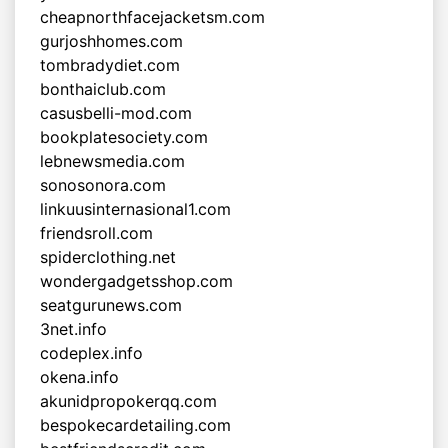
cheapnorthfacejacketsm.com
gurjoshhomes.com
tombradydiet.com
bonthaiclub.com
casusbelli-mod.com
bookplatesociety.com
lebnewsmedia.com
sonosonora.com
linkuusinternasional1.com
friendsroll.com
spiderclothing.net
wondergadgetsshop.com
seatgurunews.com
3net.info
codeplex.info
okena.info
akunidpropokerqq.com
bespokecardetailing.com