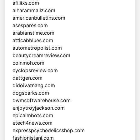
afiliixs.com
alharammallz.com
americanbulletins.com
asespares.com
arabianstime.com
atticabblues.com
autometropolist.com
beautycreamreview.com
coinmoh.com
cyclopsreview.com
dattgen.com
didoivatnang.com
dogsbarks.com
dwmsoftwarehouse.com
enjoytroyjackson.com
epicaimbots.com
etech4news.com
expresspsychedelicsshop.com
fashionistani.com