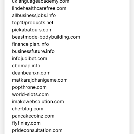
uklanguageacademy.com
lindehealthcarefree.com
allbusinessjobs.info
top10products.net
pickabatours.com
beastmode-bodybuilding.com
financelplan.info
businessfuture.info
infojudibet.com
cbdmap.info
deanbeanxn.com
matkarajdhanigame.com
popthrone.com
world-slots.com
imakewebsolution.com
che-blog.com
pancakecoinz.com
flyfinley.com
prideconsultation.com