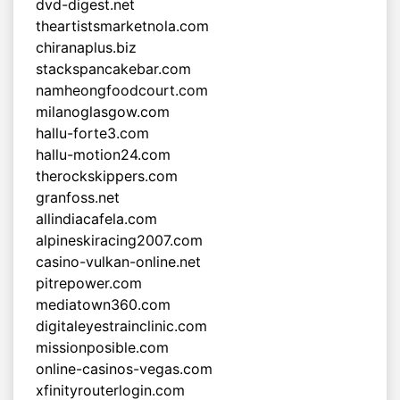
dvd-digest.net
theartistsmarketnola.com
chiranaplus.biz
stackspancakebar.com
namheongfoodcourt.com
milanoglasgow.com
hallu-forte3.com
hallu-motion24.com
therockskippers.com
granfoss.net
allindiacafela.com
alpineskiracing2007.com
casino-vulkan-online.net
pitrepower.com
mediatown360.com
digitaleyestrainclinic.com
missionposible.com
online-casinos-vegas.com
xfinityrouterlogin.com