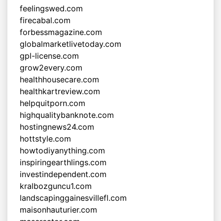
feelingswed.com
firecabal.com
forbessmagazine.com
globalmarketlivetoday.com
gpl-license.com
grow2every.com
healthhousecare.com
healthkartreview.com
helpquitporn.com
highqualitybanknote.com
hostingnews24.com
hottstyle.com
howtodiyanything.com
inspiringearthlings.com
investindependent.com
kralbozguncu1.com
landscapinggainesvillefl.com
maisonhauturier.com