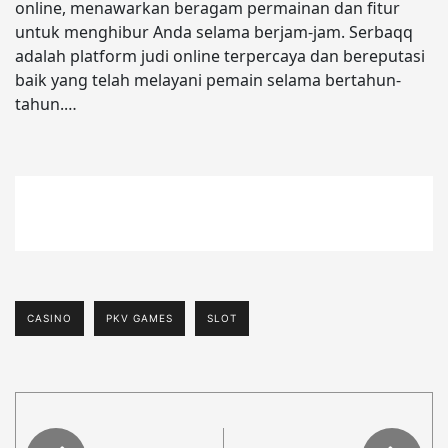
online, menawarkan beragam permainan dan fitur
untuk menghibur Anda selama berjam-jam. Serbaqq
adalah platform judi online terpercaya dan bereputasi
baik yang telah melayani pemain selama bertahun-
tahun.…
CASINO
PKV GAMES
SLOT