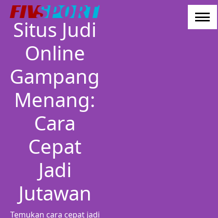
Skip
to
Situs Judi
content
Online
Gampang
Menang:
Cara
Cepat
Jadi
Jutawan
Temukan cara cepat jadi