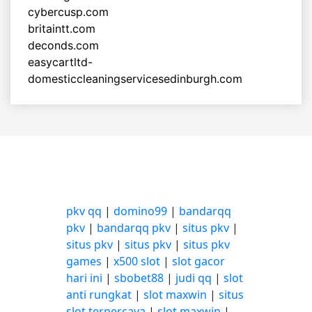
cybercusp.com
britaintt.com
deconds.com
easycartltd-
domesticcleaningservicesedinburgh.com
pkv qq
|
domino99
|
bandarqq
pkv
|
bandarqq pkv
|
situs pkv
|
situs pkv
|
situs pkv
|
situs pkv
games
|
x500 slot
|
slot gacor
hari ini
|
sbobet88
|
judi qq
|
slot
anti rungkat
|
slot maxwin
|
situs
slot terpercaya
|
slot maxwin
|