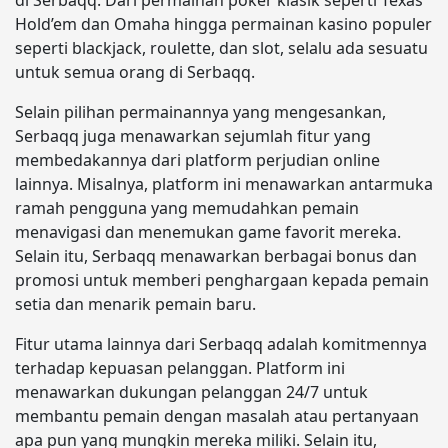
Hold’em dan Omaha hingga permainan kasino populer
seperti blackjack, roulette, dan slot, selalu ada sesuatu
untuk semua orang di Serbaqq.
Selain pilihan permainannya yang mengesankan,
Serbaqq juga menawarkan sejumlah fitur yang
membedakannya dari platform perjudian online
lainnya. Misalnya, platform ini menawarkan antarmuka
ramah pengguna yang memudahkan pemain
menavigasi dan menemukan game favorit mereka.
Selain itu, Serbaqq menawarkan berbagai bonus dan
promosi untuk memberi penghargaan kepada pemain
setia dan menarik pemain baru.
Fitur utama lainnya dari Serbaqq adalah komitmennya
terhadap kepuasan pelanggan. Platform ini
menawarkan dukungan pelanggan 24/7 untuk
membantu pemain dengan masalah atau pertanyaan
apa pun yang mungkin mereka miliki. Selain itu,