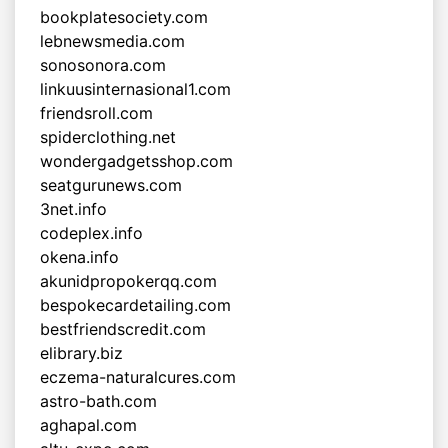
bookplatesociety.com
lebnewsmedia.com
sonosonora.com
linkuusinternasional1.com
friendsroll.com
spiderclothing.net
wondergadgetsshop.com
seatgurunews.com
3net.info
codeplex.info
okena.info
akunidpropokerqq.com
bespokecardetailing.com
bestfriendscredit.com
elibrary.biz
eczema-naturalcures.com
astro-bath.com
aghapal.com