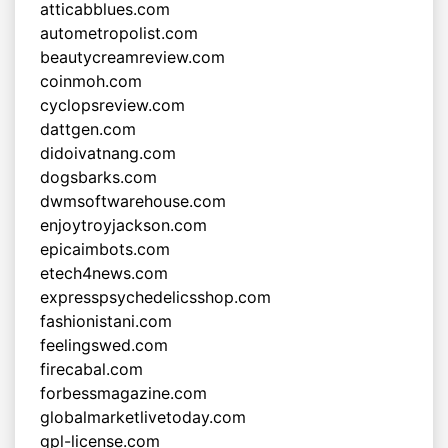
atticabblues.com
autometropolist.com
beautycreamreview.com
coinmoh.com
cyclopsreview.com
dattgen.com
didoivatnang.com
dogsbarks.com
dwmsoftwarehouse.com
enjoytroyjackson.com
epicaimbots.com
etech4news.com
expresspsychedelicsshop.com
fashionistani.com
feelingswed.com
firecabal.com
forbessmagazine.com
globalmarketlivetoday.com
gpl-license.com