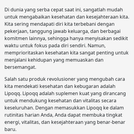
Di dunia yang serba cepat saat ini, sangatlah mudah
untuk mengabaikan kesehatan dan kesejahteraan kita.
Kita sering mendapati diri kita terbebani dengan
pekerjaan, tanggung jawab keluarga, dan berbagai
komitmen lainnya, sehingga hanya menyisakan sedikit
waktu untuk fokus pada diri sendiri. Namun,
memprioritaskan kesehatan kita sangat penting untuk
menjalani kehidupan yang memuaskan dan
bersemangat.
Salah satu produk revolusioner yang mengubah cara
kita mendekati kesehatan dan kebugaran adalah
Lipoqq. Lipoqq adalah suplemen kuat yang dirancang
untuk mendukung kesehatan dan vitalitas secara
keseluruhan. Dengan memasukkan Lipoqq ke dalam
rutinitas harian Anda, Anda dapat membuka tingkat
energi, vitalitas, dan kesejahteraan yang benar-benar
baru.