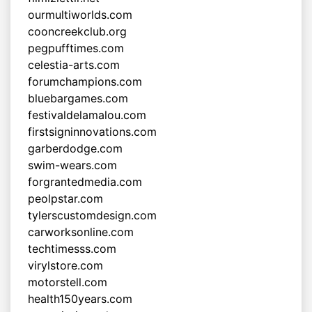
ourmultiworlds.com
cooncreekclub.org
pegpufftimes.com
celestia-arts.com
forumchampions.com
bluebargames.com
festivaldelamalou.com
firstsigninnovations.com
garberdodge.com
swim-wears.com
forgrantedmedia.com
peolpstar.com
tylerscustomdesign.com
carworksonline.com
techtimesss.com
virylstore.com
motorstell.com
health150years.com