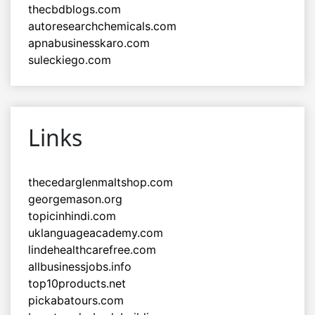
thecbdblogs.com
autoresearchchemicals.com
apnabusinesskaro.com
suleckiego.com
Links
thecedarglenmaltshop.com
georgemason.org
topicinhindi.com
uklanguageacademy.com
lindehealthcarefree.com
allbusinessjobs.info
top10products.net
pickabatours.com