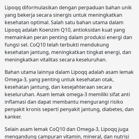
Lipoqq diformulasikan dengan perpaduan bahan unik
yang bekerja secara sinergis untuk meningkatkan
kesehatan optimal. Salah satu bahan utama dalam
Lipoqq adalah Koenzim Q10, antioksidan kuat yang
memainkan peran penting dalam produksi energi dan
fungsi sel. CoQ10 telah terbukti mendukung
kesehatan jantung, meningkatkan tingkat energi, dan
meningkatkan vitalitas secara keseluruhan.
Bahan utama lainnya dalam Lipoqq adalah asam lemak
Omega-3, yang penting untuk kesehatan otak,
kesehatan jantung, dan kesejahteraan secara
keseluruhan. Asam lemak omega-3 memiliki sifat anti
inflamasi dan dapat membantu mengurangi risiko
penyakit kronis seperti penyakit jantung, diabetes, dan
kanker.
Selain asam lemak CoQ10 dan Omega-3, Lipoqq juga
mengandung campuran vitamin, mineral, dan nutrisi