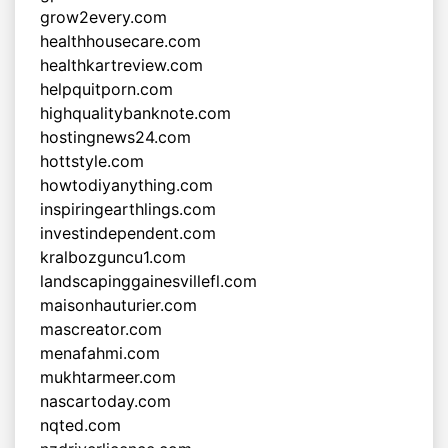
grow2every.com
healthhousecare.com
healthkartreview.com
helpquitporn.com
highqualitybanknote.com
hostingnews24.com
hottstyle.com
howtodiyanything.com
inspiringearthlings.com
investindependent.com
kralbozguncu1.com
landscapinggainesvillefl.com
maisonhauturier.com
mascreator.com
menafahmi.com
mukhtarmeer.com
nascartoday.com
nqted.com