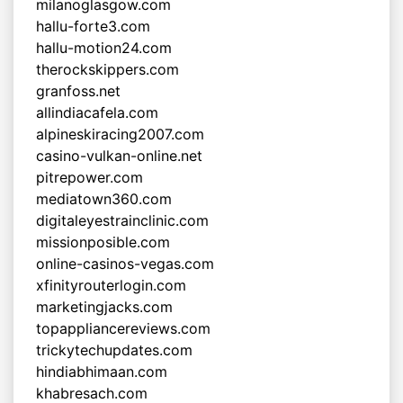
milanoglasgow.com
hallu-forte3.com
hallu-motion24.com
therockskippers.com
granfoss.net
allindiacafela.com
alpineskiracing2007.com
casino-vulkan-online.net
pitrepower.com
mediatown360.com
digitaleyestrainclinic.com
missionposible.com
online-casinos-vegas.com
xfinityrouterlogin.com
marketingjacks.com
topappliancereviews.com
trickytechupdates.com
hindiabhimaan.com
khabresach.com