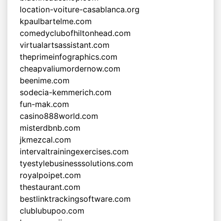
location-voiture-casablanca.org
kpaulbartelme.com
comedyclubofhiltonhead.com
virtualartsassistant.com
theprimeinfographics.com
cheapvaliumordernow.com
beenime.com
sodecia-kemmerich.com
fun-mak.com
casino888world.com
misterdbnb.com
jkmezcal.com
intervaltrainingexercises.com
tyestylebusinesssolutions.com
royalpoipet.com
thestaurant.com
bestlinktrackingsoftware.com
clublubupoo.com