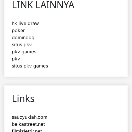
LINK LAINNYA
hk live draw
poker
dominoqq
situs pkv
pkv games
pkv
situs pkv games
Links
saucyukiah.com
beikastreet.net
filmizlettir.net