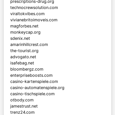
prescriptions-drug.org
technocrewsolution.com
viraltokvibes.com
vivianebritoimoveis.com
magforbes.net
monkeycap.org
sdenix.net
amarinhillcrest.com
the-tourist.org
advogato.net
isafebag.net
bloombergz.com
enterpriseboosts.com
casino-kartenspiele.com
casino-automatenspiele.org
casino-tischspiele.com
otbody.com
jamestrust.net
trenz24.com