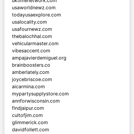
uktimenetwork.com
usaworldnewz.com
todayusaexplore.com
usalocality.com
usafournewz.com
thebalochhal.com
vehicularmaster.com
vibesaccent.com
ampajavierdemiguel.org
brainboosters.co
amberlately.com
joycebriscoe.com
aicarmina.com
mypartysupplystore.com
annforwisconsin.com
findjaipur.com
cultofjim.com
glimmerick.com
davidfollett.com