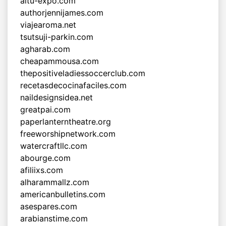
altu-expo.com
authorjennijames.com
viajearoma.net
tsutsuji-parkin.com
agharab.com
cheapammousa.com
thepositiveladiessoccerclub.com
recetasdecocinafaciles.com
naildesignsidea.net
greatpai.com
paperlanterntheatre.org
freeworshipnetwork.com
watercraftllc.com
abourge.com
afiliixs.com
alharammallz.com
americanbulletins.com
asespares.com
arabianstime.com