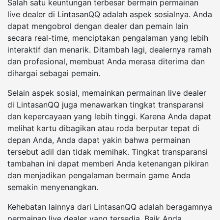
Salah satu keuntungan terbesar bermain permainan
live dealer di LintasanQQ adalah aspek sosialnya. Anda
dapat mengobrol dengan dealer dan pemain lain
secara real-time, menciptakan pengalaman yang lebih
interaktif dan menarik. Ditambah lagi, dealernya ramah
dan profesional, membuat Anda merasa diterima dan
dihargai sebagai pemain.
Selain aspek sosial, memainkan permainan live dealer
di LintasanQQ juga menawarkan tingkat transparansi
dan kepercayaan yang lebih tinggi. Karena Anda dapat
melihat kartu dibagikan atau roda berputar tepat di
depan Anda, Anda dapat yakin bahwa permainan
tersebut adil dan tidak memihak. Tingkat transparansi
tambahan ini dapat memberi Anda ketenangan pikiran
dan menjadikan pengalaman bermain game Anda
semakin menyenangkan.
Kehebatan lainnya dari LintasanQQ adalah beragamnya
permainan live dealer yang tersedia. Baik Anda