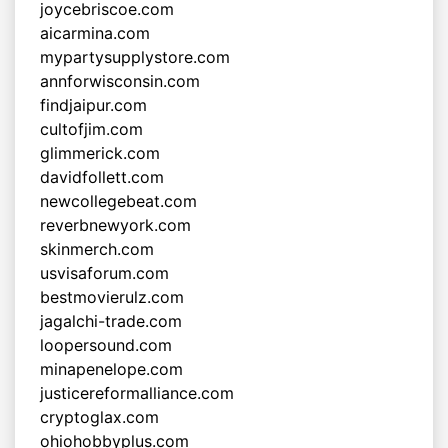
joycebriscoe.com
aicarmina.com
mypartysupplystore.com
annforwisconsin.com
findjaipur.com
cultofjim.com
glimmerick.com
davidfollett.com
newcollegebeat.com
reverbnewyork.com
skinmerch.com
usvisaforum.com
bestmovierulz.com
jagalchi-trade.com
loopersound.com
minapenelope.com
justicereformalliance.com
cryptoglax.com
ohiohobbyplus.com