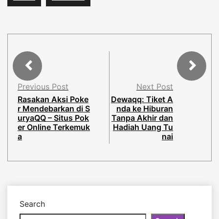
Previous Post
Next Post
Rasakan Aksi Poke
Dewaqq: Tiket A
r Mendebarkan di S
nda ke Hiburan
uryaQQ – Situs Pok
Tanpa Akhir dan
er Online Terkemuk
Hadiah Uang Tu
a
nai
Search