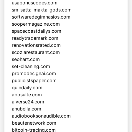
usabonuscodes.com
sm-satta-makta-gods.com
softwaredegimnasios.com
soopermagazine.com
spacecoastdailys.com
readytrademark.com
renovationsrated.com
scoziarestaurant.com
seohart.com
set-cleaning.com
promodesignai.com
publicistspaper.com
quindaily.com
abosulte.com
aiverse24.com
anubella.com
audiobooksonaudible.com
beautenetwork.com
bitcoin-tracing.com