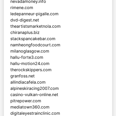
nevadamoney.info
rimene.com
ledepanneur-pigalle.com
dvd-digest.net
theartistsmarketnola.com
chiranaplus.biz
stackspancakebar.com
namheongfoodcourt.com
milanoglasgow.com
hallu-forte3.com
hallu-motion24.com
therockskippers.com
granfoss.net
allindiacafela.com
alpineskiracing2007.com
casino-vulkan-online.net
pitrepower.com
mediatown360.com
digitaleyestrainclinic.com