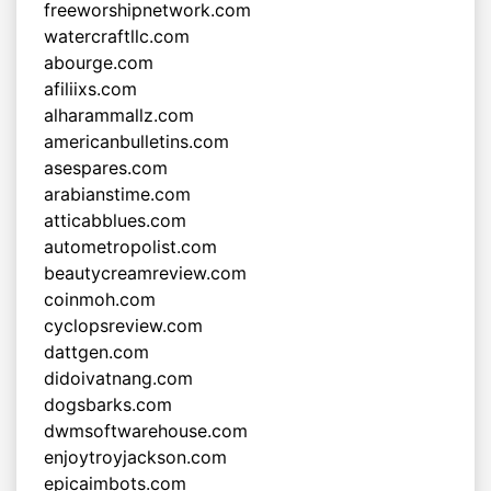
freeworshipnetwork.com
watercraftllc.com
abourge.com
afiliixs.com
alharammallz.com
americanbulletins.com
asespares.com
arabianstime.com
atticabblues.com
autometropolist.com
beautycreamreview.com
coinmoh.com
cyclopsreview.com
dattgen.com
didoivatnang.com
dogsbarks.com
dwmsoftwarehouse.com
enjoytroyjackson.com
epicaimbots.com