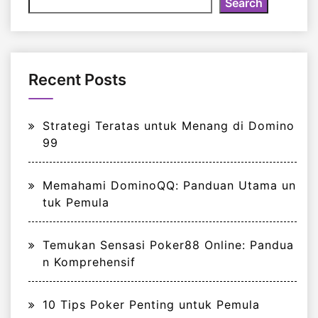
Search
Recent Posts
Strategi Teratas untuk Menang di Domino
99
Memahami DominoQQ: Panduan Utama un
tuk Pemula
Temukan Sensasi Poker88 Online: Pandua
n Komprehensif
10 Tips Poker Penting untuk Pemula