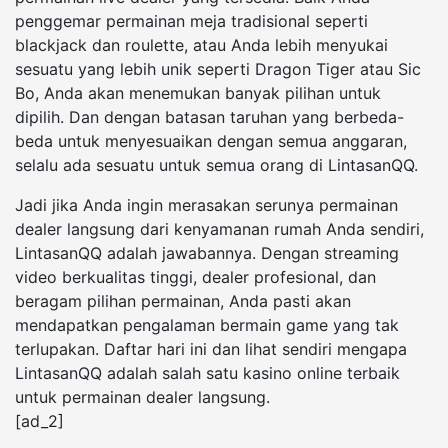
penggemar permainan meja tradisional seperti
blackjack dan roulette, atau Anda lebih menyukai
sesuatu yang lebih unik seperti Dragon Tiger atau Sic
Bo, Anda akan menemukan banyak pilihan untuk
dipilih. Dan dengan batasan taruhan yang berbeda-
beda untuk menyesuaikan dengan semua anggaran,
selalu ada sesuatu untuk semua orang di LintasanQQ.
Jadi jika Anda ingin merasakan serunya permainan
dealer langsung dari kenyamanan rumah Anda sendiri,
LintasanQQ adalah jawabannya. Dengan streaming
video berkualitas tinggi, dealer profesional, dan
beragam pilihan permainan, Anda pasti akan
mendapatkan pengalaman bermain game yang tak
terlupakan. Daftar hari ini dan lihat sendiri mengapa
LintasanQQ adalah salah satu kasino online terbaik
untuk permainan dealer langsung.
[ad_2]