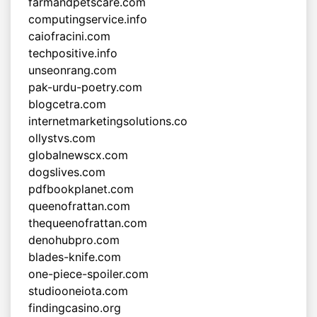
farmandpetscare.com
computingservice.info
caiofracini.com
techpositive.info
unseonrang.com
pak-urdu-poetry.com
blogcetra.com
internetmarketingsolutions.co
ollystvs.com
globalnewscx.com
dogslives.com
pdfbookplanet.com
queenofrattan.com
thequeenofrattan.com
denohubpro.com
blades-knife.com
one-piece-spoiler.com
studiooneiota.com
findingcasino.org