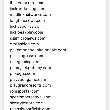
ifinitymarketer.com
jackpotkoning.com
modlinknetworks.com
longtimenewz.com
luckysportss.com
luckpeakplay.com
usamicronews.com
grofashion.com
pokemongoevolutioncalc.com
phishingbase.com
racegamings.com
primejackpotstay.com
pokugaa.com
playvaultgame.com
playgrandresorts.com
romsportal.com
sportsdocfestival.com
shestylestore.com
thingsiwontfinish.com