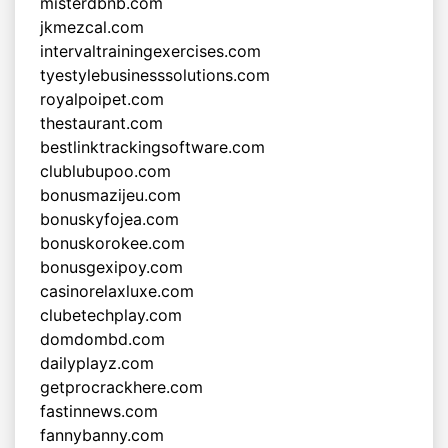
misterdbnb.com
jkmezcal.com
intervaltrainingexercises.com
tyestylebusinesssolutions.com
royalpoipet.com
thestaurant.com
bestlinktrackingsoftware.com
clublubupoo.com
bonusmazijeu.com
bonuskyfojea.com
bonuskorokee.com
bonusgexipoy.com
casinorelaxluxe.com
clubetechplay.com
domdombd.com
dailyplayz.com
getprocrackhere.com
fastinnews.com
fannybanny.com