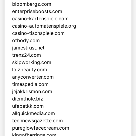
bloombergz.com
enterpriseboosts.com
casino-kartenspiele.com
casino-automatenspiele.org
casino-tischspiele.com
otbody.com
jamestrust.net
trenz24.com
skipworking.com
loizbeauty.com
anyconverter.com
timespedia.com
jejakkrismon.com
diemthole.biz
ufabetkk.com
allquickmedia.com
technewsgazette.com
pureglowfacecream.com
kingofherrings.com