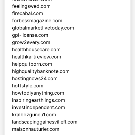
feelingswed.com
firecabal.com
forbessmagazine.com
globalmarketlivetoday.com
gpl-license.com
grow2every.com
healthhousecare.com
healthkartreview.com
helpquitporn.com
highqualitybanknote.com
hostingnews24.com
hottstyle.com
howtodiyanything.com
inspiringearthlings.com
investindependent.com
kralbozguncu1.com
landscapinggainesvillefl.com
maisonhauturier.com