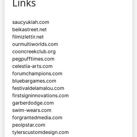
Links
saucyukiah.com
beikastreet.net
filmizlettir.net
ourmultiworlds.com
cooncreekclub.org
pegpufftimes.com
celestia-arts.com
forumchampions.com
bluebargames.com
festivaldelamalou.com
firstsigninnovations.com
garberdodge.com
swim-wears.com
forgrantedmedia.com
peolpstar.com
tylerscustomdesign.com