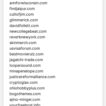
annforwisconsin.com
findjaipur.com
cultofjim.com
glimmerick.com
davidfollett.com
newcollegebeat.com
reverbnewyork.com
skinmerch.com
usvisaforum.com
bestmovierulz.com
jagalchi-trade.com
loopersound.com
minapenelope.com
justicereformalliance.com
cryptoglax.com
ohiohobbyplus.com
bogothemes.com
ajino-mingei.com
yourfreehost.info