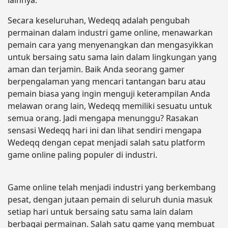
Secara keseluruhan, Wedeqq adalah pengubah
permainan dalam industri game online, menawarkan
pemain cara yang menyenangkan dan mengasyikkan
untuk bersaing satu sama lain dalam lingkungan yang
aman dan terjamin. Baik Anda seorang gamer
berpengalaman yang mencari tantangan baru atau
pemain biasa yang ingin menguji keterampilan Anda
melawan orang lain, Wedeqq memiliki sesuatu untuk
semua orang. Jadi mengapa menunggu? Rasakan
sensasi Wedeqq hari ini dan lihat sendiri mengapa
Wedeqq dengan cepat menjadi salah satu platform
game online paling populer di industri.
Game online telah menjadi industri yang berkembang
pesat, dengan jutaan pemain di seluruh dunia masuk
setiap hari untuk bersaing satu sama lain dalam
berbagai permainan. Salah satu game yang membuat