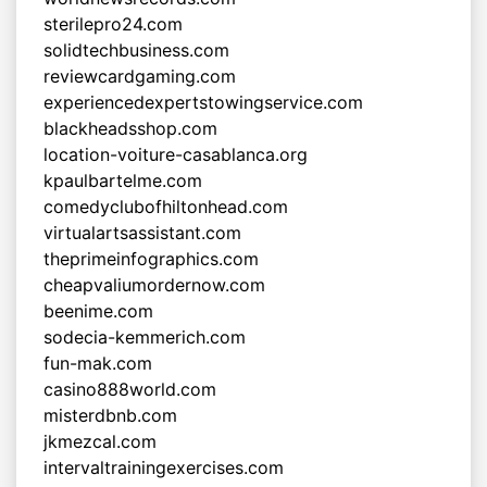
sterilepro24.com
solidtechbusiness.com
reviewcardgaming.com
experiencedexpertstowingservice.com
blackheadsshop.com
location-voiture-casablanca.org
kpaulbartelme.com
comedyclubofhiltonhead.com
virtualartsassistant.com
theprimeinfographics.com
cheapvaliumordernow.com
beenime.com
sodecia-kemmerich.com
fun-mak.com
casino888world.com
misterdbnb.com
jkmezcal.com
intervaltrainingexercises.com