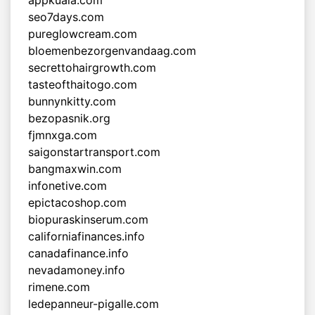
seo7days.com
pureglowcream.com
bloemenbezorgenvandaag.com
secrettohairgrowth.com
tasteofthaitogo.com
bunnynkitty.com
bezopasnik.org
fjmnxga.com
saigonstartransport.com
bangmaxwin.com
infonetive.com
epictacoshop.com
biopuraskinserum.com
californiafinances.info
canadafinance.info
nevadamoney.info
rimene.com
ledepanneur-pigalle.com