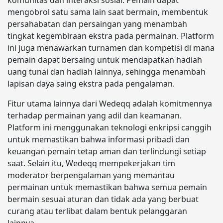
mengobrol satu sama lain saat bermain, membentuk
persahabatan dan persaingan yang menambah
tingkat kegembiraan ekstra pada permainan. Platform
ini juga menawarkan turnamen dan kompetisi di mana
pemain dapat bersaing untuk mendapatkan hadiah
uang tunai dan hadiah lainnya, sehingga menambah
lapisan daya saing ekstra pada pengalaman.
Fitur utama lainnya dari Wedeqq adalah komitmennya
terhadap permainan yang adil dan keamanan.
Platform ini menggunakan teknologi enkripsi canggih
untuk memastikan bahwa informasi pribadi dan
keuangan pemain tetap aman dan terlindungi setiap
saat. Selain itu, Wedeqq mempekerjakan tim
moderator berpengalaman yang memantau
permainan untuk memastikan bahwa semua pemain
bermain sesuai aturan dan tidak ada yang berbuat
curang atau terlibat dalam bentuk pelanggaran
lainnya.