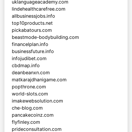
uklanguageacademy.com
lindehealthcarefree.com
allbusinessjobs.info
top10products.net
pickabatours.com
beastmode-bodybuilding.com
financelplan.info
businessfuture.info
infojudibet.com
cbdmap.info
deanbeanxn.com
matkarajdhanigame.com
popthrone.com
world-slots.com
imakewebsolution.com
che-blog.com
pancakecoinz.com
flyfinley.com
prideconsultation.com