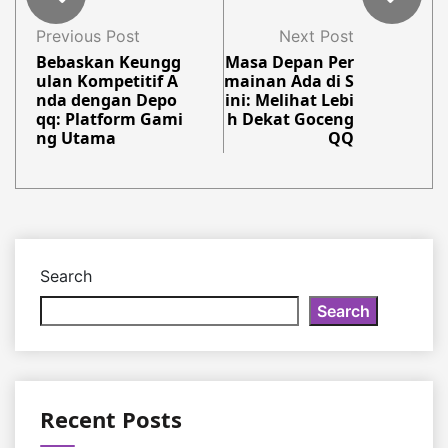
Previous Post
Next Post
Bebaskan Keungg
Masa Depan Per
ulan Kompetitif A
mainan Ada di S
nda dengan Depo
ini: Melihat Lebi
qq: Platform Gami
h Dekat Goceng
ng Utama
QQ
Search
Search
Recent Posts