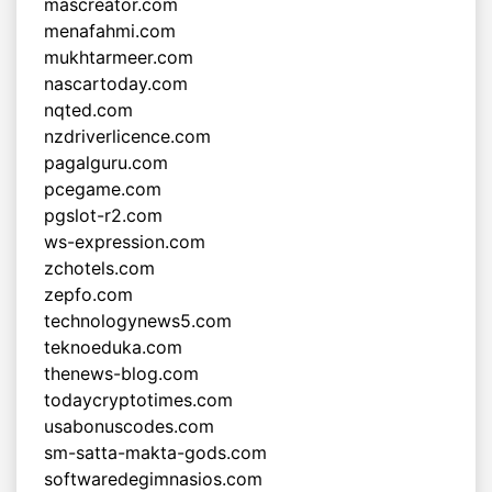
mascreator.com
menafahmi.com
mukhtarmeer.com
nascartoday.com
nqted.com
nzdriverlicence.com
pagalguru.com
pcegame.com
pgslot-r2.com
ws-expression.com
zchotels.com
zepfo.com
technologynews5.com
teknoeduka.com
thenews-blog.com
todaycryptotimes.com
usabonuscodes.com
sm-satta-makta-gods.com
softwaredegimnasios.com