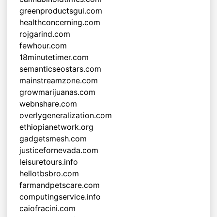
greenproductsgui.com
healthconcerning.com
rojgarind.com
fewhour.com
18minutetimer.com
semanticseostars.com
mainstreamzone.com
growmarijuanas.com
webnshare.com
overlygeneralization.com
ethiopianetwork.org
gadgetsmesh.com
justicefornevada.com
leisuretours.info
hellotbsbro.com
farmandpetscare.com
computingservice.info
caiofracini.com