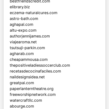
bestfriendscredit.com
elibrary.biz
eczema-naturalcures.com
astro-bath.com
aghapal.com
altu-expo.com
authorjennijames.com
viajearoma.net
tsutsuji-parkin.com
agharab.com
cheapammousa.com
thepositiveladiessoccerclub.com
recetasdecocinafaciles.com
naildesignsidea.net
greatpai.com
paperlanterntheatre.org
freeworshipnetwork.com
watercraftllc.com
abourge.com