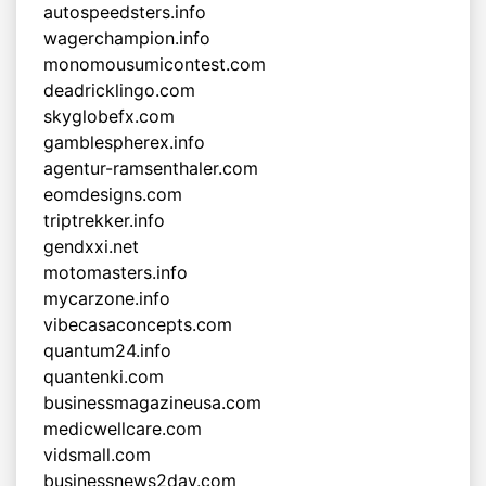
autospeedsters.info
wagerchampion.info
monomousumicontest.com
deadricklingo.com
skyglobefx.com
gamblespherex.info
agentur-ramsenthaler.com
eomdesigns.com
triptrekker.info
gendxxi.net
motomasters.info
mycarzone.info
vibecasaconcepts.com
quantum24.info
quantenki.com
businessmagazineusa.com
medicwellcare.com
vidsmall.com
businessnews2day.com