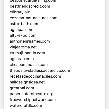
bespokecardetailing.com
bestfriendscredit.com
elibrary.biz
eczema-naturalcures.com
astro-bath.com
aghapal.com
altu-expo.com
authorjennijames.com
viajearoma.net
tsutsuji-parkin.com
agharab.com
cheapammousa.com
thepositiveladiessoccerclub.com
recetasdecocinafaciles.com
naildesignsidea.net
greatpai.com
paperlanterntheatre.org
freeworshipnetwork.com
watercraftllc.com