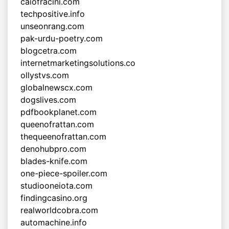
caiofracini.com
techpositive.info
unseonrang.com
pak-urdu-poetry.com
blogcetra.com
internetmarketingsolutions.co
ollystvs.com
globalnewscx.com
dogslives.com
pdfbookplanet.com
queenofrattan.com
thequeenofrattan.com
denohubpro.com
blades-knife.com
one-piece-spoiler.com
studiooneiota.com
findingcasino.org
realworldcobra.com
automachine.info