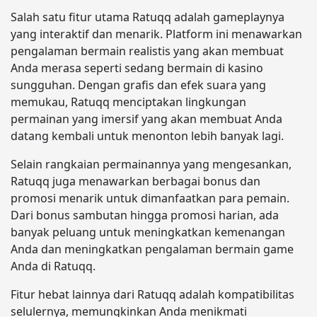
Salah satu fitur utama Ratuqq adalah gameplaynya
yang interaktif dan menarik. Platform ini menawarkan
pengalaman bermain realistis yang akan membuat
Anda merasa seperti sedang bermain di kasino
sungguhan. Dengan grafis dan efek suara yang
memukau, Ratuqq menciptakan lingkungan
permainan yang imersif yang akan membuat Anda
datang kembali untuk menonton lebih banyak lagi.
Selain rangkaian permainannya yang mengesankan,
Ratuqq juga menawarkan berbagai bonus dan
promosi menarik untuk dimanfaatkan para pemain.
Dari bonus sambutan hingga promosi harian, ada
banyak peluang untuk meningkatkan kemenangan
Anda dan meningkatkan pengalaman bermain game
Anda di Ratuqq.
Fitur hebat lainnya dari Ratuqq adalah kompatibilitas
selulernya, memungkinkan Anda menikmati