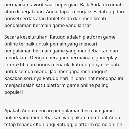
permainan favorit saat bepergian. Baik Anda di rumah
atau di perjalanan, Anda dapat mengakses Ratuqq dari
ponsel cerdas atau tablet Anda dan menikmati
pengalaman bermain game yang lancar.
Secara keseluruhan, Ratuqq adalah platform game
online terbaik untuk pemain yang mencari
pengalaman bermain game yang mendebarkan dan
mendalam. Dengan beragam permainan, gameplay
interaktif, dan bonus menarik, Ratuqq punya sesuatu
untuk semua orang. Jadi mengapa menunggu?
Rasakan serunya Ratuqq hari ini dan lihat mengapa ini
menjadi salah satu platform game online paling
populer!
Apakah Anda mencari pengalaman bermain game
online yang mendebarkan yang akan membuat Anda
tetap tenang? Kunjungi Ratuqq, platform game online