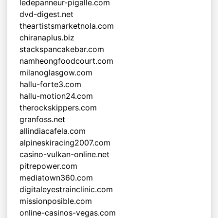
ledepanneur-pigalle.com
dvd-digest.net
theartistsmarketnola.com
chiranaplus.biz
stackspancakebar.com
namheongfoodcourt.com
milanoglasgow.com
hallu-forte3.com
hallu-motion24.com
therockskippers.com
granfoss.net
allindiacafela.com
alpineskiracing2007.com
casino-vulkan-online.net
pitrepower.com
mediatown360.com
digitaleyestrainclinic.com
missionposible.com
online-casinos-vegas.com