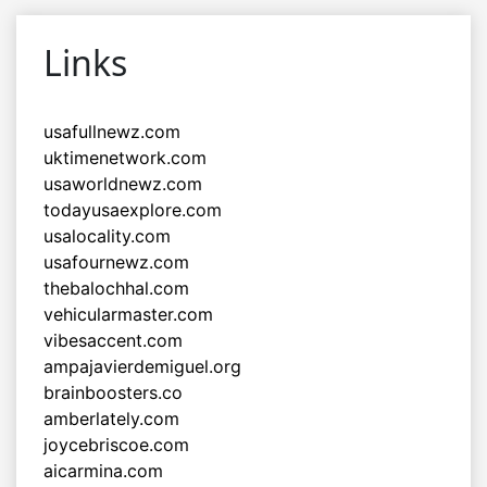
Links
usafullnewz.com
uktimenetwork.com
usaworldnewz.com
todayusaexplore.com
usalocality.com
usafournewz.com
thebalochhal.com
vehicularmaster.com
vibesaccent.com
ampajavierdemiguel.org
brainboosters.co
amberlately.com
joycebriscoe.com
aicarmina.com