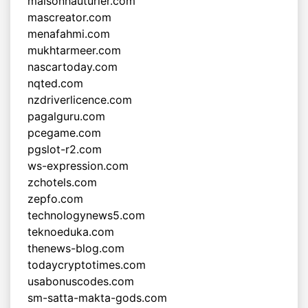
maisonhauturier.com
mascreator.com
menafahmi.com
mukhtarmeer.com
nascartoday.com
nqted.com
nzdriverlicence.com
pagalguru.com
pcegame.com
pgslot-r2.com
ws-expression.com
zchotels.com
zepfo.com
technologynews5.com
teknoeduka.com
thenews-blog.com
todaycryptotimes.com
usabonuscodes.com
sm-satta-makta-gods.com