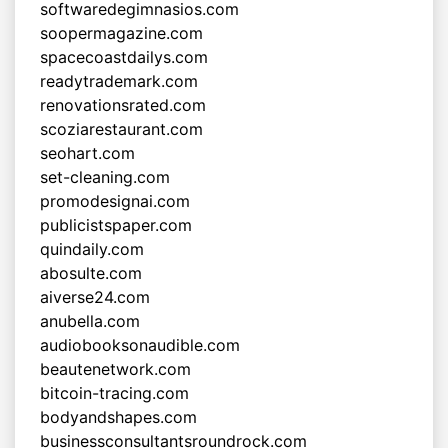
softwaredegimnasios.com
soopermagazine.com
spacecoastdailys.com
readytrademark.com
renovationsrated.com
scoziarestaurant.com
seohart.com
set-cleaning.com
promodesignai.com
publicistspaper.com
quindaily.com
abosulte.com
aiverse24.com
anubella.com
audiobooksonaudible.com
beautenetwork.com
bitcoin-tracing.com
bodyandshapes.com
businessconsultantsroundrock.com