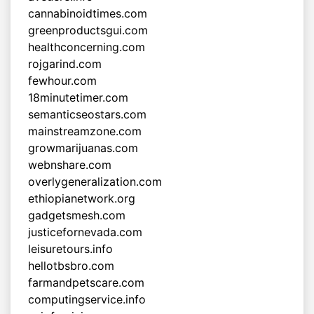
cannabinoidtimes.com
greenproductsgui.com
healthconcerning.com
rojgarind.com
fewhour.com
18minutetimer.com
semanticseostars.com
mainstreamzone.com
growmarijuanas.com
webnshare.com
overlygeneralization.com
ethiopianetwork.org
gadgetsmesh.com
justicefornevada.com
leisuretours.info
hellotbsbro.com
farmandpetscare.com
computingservice.info