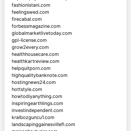
fashionistani.com
feelingswed.com
firecabal.com
forbessmagazine.com
globalmarketlivetoday.com
gpl-license.com
grow2every.com
healthhousecare.com
healthkartreview.com
helpquitporn.com
highqualitybanknote.com
hostingnews24.com
hottstyle.com
howtodiyanything.com
inspiringearthlings.com
investindependent.com
kralbozguncu1.com
landscapinggainesvillefl.com