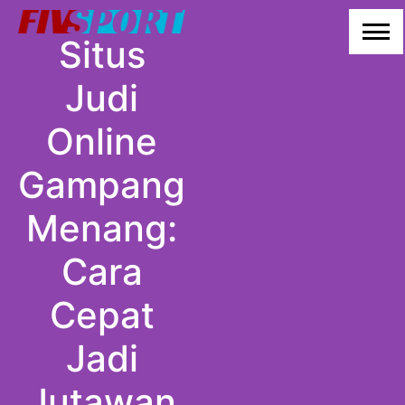
Skip
to
Situs
content
Judi
Online
Gampang
Menang:
Cara
Cepat
Jadi
Jutawan