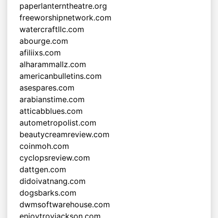
paperlanterntheatre.org
freeworshipnetwork.com
watercraftllc.com
abourge.com
afiliixs.com
alharammallz.com
americanbulletins.com
asespares.com
arabianstime.com
atticabblues.com
autometropolist.com
beautycreamreview.com
coinmoh.com
cyclopsreview.com
dattgen.com
didoivatnang.com
dogsbarks.com
dwmsoftwarehouse.com
enjoytroyjackson.com