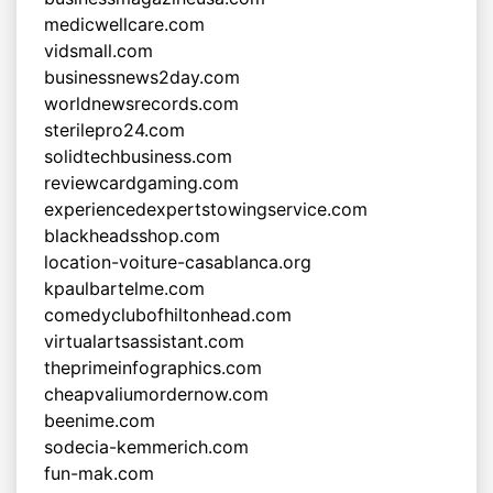
medicwellcare.com
vidsmall.com
businessnews2day.com
worldnewsrecords.com
sterilepro24.com
solidtechbusiness.com
reviewcardgaming.com
experiencedexpertstowingservice.com
blackheadsshop.com
location-voiture-casablanca.org
kpaulbartelme.com
comedyclubofhiltonhead.com
virtualartsassistant.com
theprimeinfographics.com
cheapvaliumordernow.com
beenime.com
sodecia-kemmerich.com
fun-mak.com