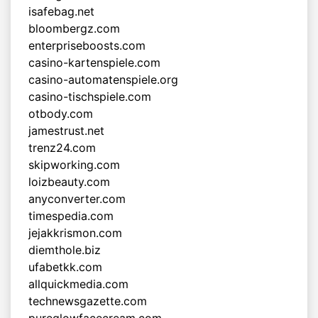
isafebag.net
bloombergz.com
enterpriseboosts.com
casino-kartenspiele.com
casino-automatenspiele.org
casino-tischspiele.com
otbody.com
jamestrust.net
trenz24.com
skipworking.com
loizbeauty.com
anyconverter.com
timespedia.com
jejakkrismon.com
diemthole.biz
ufabetkk.com
allquickmedia.com
technewsgazette.com
pureglowfacecream.com