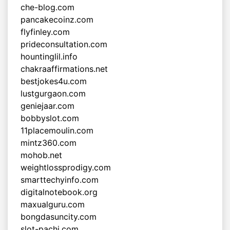
che-blog.com
pancakecoinz.com
flyfinley.com
prideconsultation.com
hountinglil.info
chakraaffirmations.net
bestjokes4u.com
lustgurgaon.com
geniejaar.com
bobbyslot.com
11placemoulin.com
mintz360.com
mohob.net
weightlossprodigy.com
smarttechyinfo.com
digitalnotebook.org
maxualguru.com
bongdasuncity.com
slot-pachi.com