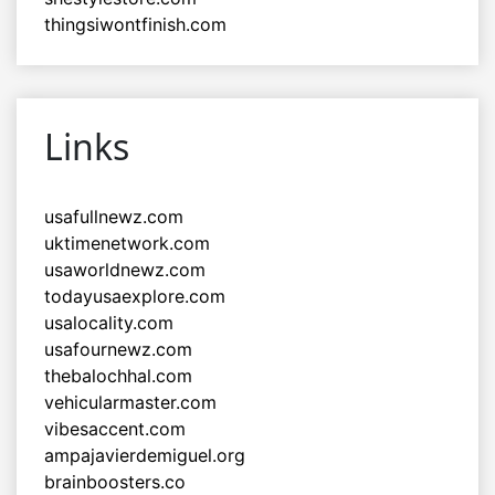
thingsiwontfinish.com
Links
usafullnewz.com
uktimenetwork.com
usaworldnewz.com
todayusaexplore.com
usalocality.com
usafournewz.com
thebalochhal.com
vehicularmaster.com
vibesaccent.com
ampajavierdemiguel.org
brainboosters.co