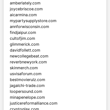
amberlately.com
joycebriscoe.com
aicarmina.com
mypartysupplystore.com
annforwisconsin.com
findjaipur.com
cultofjim.com
glimmerick.com
davidfollett.com
newcollegebeat.com
reverbnewyork.com
skinmerch.com
usvisaforum.com
bestmovierulz.com
jagalchi-trade.com
loopersound.com
minapenelope.com
justicereformalliance.com
cryptoglax.com