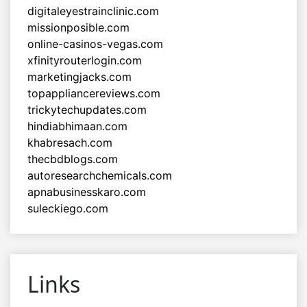
digitaleyestrainclinic.com
missionposible.com
online-casinos-vegas.com
xfinityrouterlogin.com
marketingjacks.com
topappliancereviews.com
trickytechupdates.com
hindiabhimaan.com
khabresach.com
thecbdblogs.com
autoresearchchemicals.com
apnabusinesskaro.com
suleckiego.com
Links