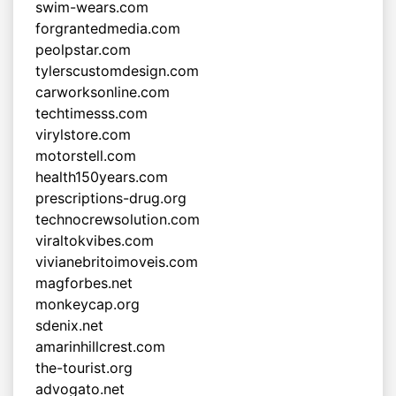
swim-wears.com
forgrantedmedia.com
peolpstar.com
tylerscustomdesign.com
carworksonline.com
techtimesss.com
virylstore.com
motorstell.com
health150years.com
prescriptions-drug.org
technocrewsolution.com
viraltokvibes.com
vivianebritoimoveis.com
magforbes.net
monkeycap.org
sdenix.net
amarinhillcrest.com
the-tourist.org
advogato.net