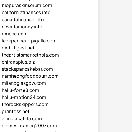
biopuraskinserum.com
californiafinances.info
canadafinance.info
nevadamoney.info
rimene.com
ledepanneur-pigalle.com
dvd-digest.net
theartistsmarketnola.com
chiranaplus.biz
stackspancakebar.com
namheongfoodcourt.com
milanoglasgow.com
hallu-forte3.com
hallu-motion24.com
therockskippers.com
granfoss.net
allindiacafela.com
alpineskiracing2007.com