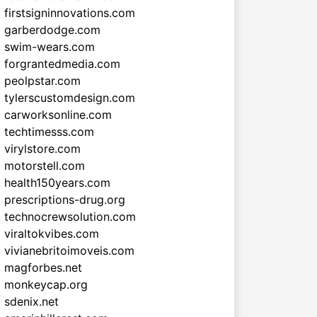
firstsigninnovations.com
garberdodge.com
swim-wears.com
forgrantedmedia.com
peolpstar.com
tylerscustomdesign.com
carworksonline.com
techtimesss.com
virylstore.com
motorstell.com
health150years.com
prescriptions-drug.org
technocrewsolution.com
viraltokvibes.com
vivianebritoimoveis.com
magforbes.net
monkeycap.org
sdenix.net