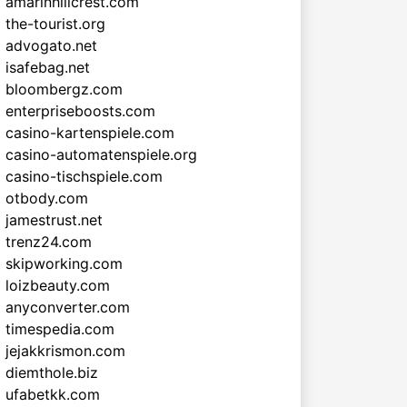
amarinhillcrest.com
the-tourist.org
advogato.net
isafebag.net
bloombergz.com
enterpriseboosts.com
casino-kartenspiele.com
casino-automatenspiele.org
casino-tischspiele.com
otbody.com
jamestrust.net
trenz24.com
skipworking.com
loizbeauty.com
anyconverter.com
timespedia.com
jejakkrismon.com
diemthole.biz
ufabetkk.com