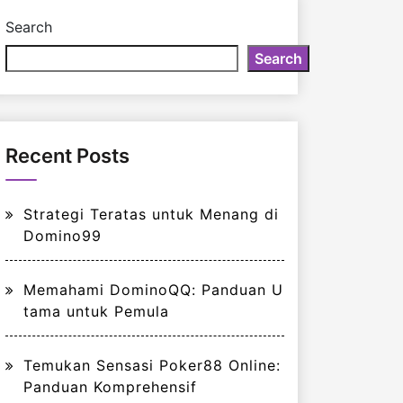
Search
Search
Recent Posts
Strategi Teratas untuk Menang di
Domino99
Memahami DominoQQ: Panduan U
tama untuk Pemula
Temukan Sensasi Poker88 Online:
Panduan Komprehensif