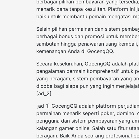
berbagai pilihan pembayaran yang tersedi
menarik dana tanpa kesulitan. Platform in
baik untuk membantu pemain mengatasi ma
Selain pilihan permainan dan sistem pem
berbagai bonus dan promosi untuk member
sambutan hingga penawaran uang kembali,
kemenangan Anda di GocengQQ.
Secara keseluruhan, GocengQQ adalah plat
pengalaman bermain komprehensif untuk pe
yang beragam, sistem pembayaran yang a
dicoba bagi siapa pun yang ingin menjelajah
[ad_2]
[ad_1] GocengQQ adalah platform perjudi
permainan menarik seperti poker, domino,
pengguna dan sistem pembayaran yang ama
kalangan gamer online. Salah satu fitur u
beragam. Baik Anda seorang profesional b