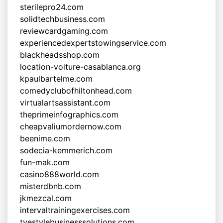
sterilepro24.com
solidtechbusiness.com
reviewcardgaming.com
experiencedexpertstowingservice.com
blackheadsshop.com
location-voiture-casablanca.org
kpaulbartelme.com
comedyclubofhiltonhead.com
virtualartsassistant.com
theprimeinfographics.com
cheapvaliumordernow.com
beenime.com
sodecia-kemmerich.com
fun-mak.com
casino888world.com
misterdbnb.com
jkmezcal.com
intervaltrainingexercises.com
tyestylebusinesssolutions.com