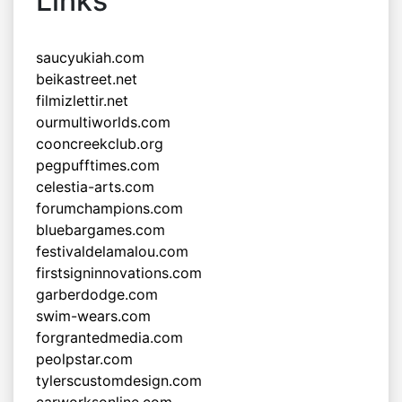
Links
saucyukiah.com
beikastreet.net
filmizlettir.net
ourmultiworlds.com
cooncreekclub.org
pegpufftimes.com
celestia-arts.com
forumchampions.com
bluebargames.com
festivaldelamalou.com
firstsigninnovations.com
garberdodge.com
swim-wears.com
forgrantedmedia.com
peolpstar.com
tylerscustomdesign.com
carworksonline.com