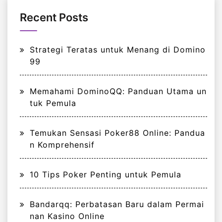
Recent Posts
Strategi Teratas untuk Menang di Domino
99
Memahami DominoQQ: Panduan Utama un
tuk Pemula
Temukan Sensasi Poker88 Online: Pandua
n Komprehensif
10 Tips Poker Penting untuk Pemula
Bandarqq: Perbatasan Baru dalam Permai
nan Kasino Online