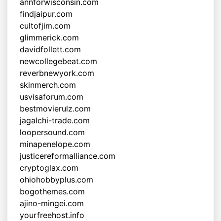
annforwisconsin.com
findjaipur.com
cultofjim.com
glimmerick.com
davidfollett.com
newcollegebeat.com
reverbnewyork.com
skinmerch.com
usvisaforum.com
bestmovierulz.com
jagalchi-trade.com
loopersound.com
minapenelope.com
justicereformalliance.com
cryptoglax.com
ohiohobbyplus.com
bogothemes.com
ajino-mingei.com
yourfreehost.info