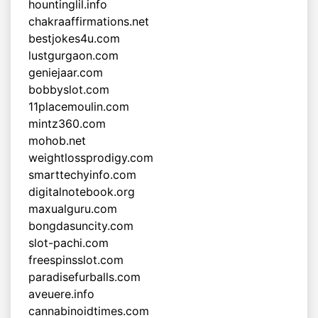
hountinglil.info
chakraaffirmations.net
bestjokes4u.com
lustgurgaon.com
geniejaar.com
bobbyslot.com
11placemoulin.com
mintz360.com
mohob.net
weightlossprodigy.com
smarttechyinfo.com
digitalnotebook.org
maxualguru.com
bongdasuncity.com
slot-pachi.com
freespinsslot.com
paradisefurballs.com
aveuere.info
cannabinoidtimes.com