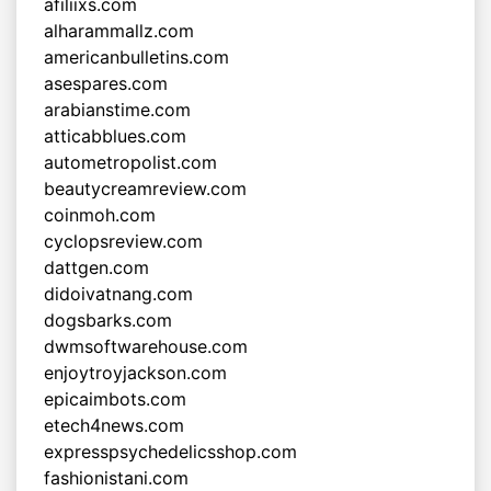
afiliixs.com
alharammallz.com
americanbulletins.com
asespares.com
arabianstime.com
atticabblues.com
autometropolist.com
beautycreamreview.com
coinmoh.com
cyclopsreview.com
dattgen.com
didoivatnang.com
dogsbarks.com
dwmsoftwarehouse.com
enjoytroyjackson.com
epicaimbots.com
etech4news.com
expresspsychedelicsshop.com
fashionistani.com