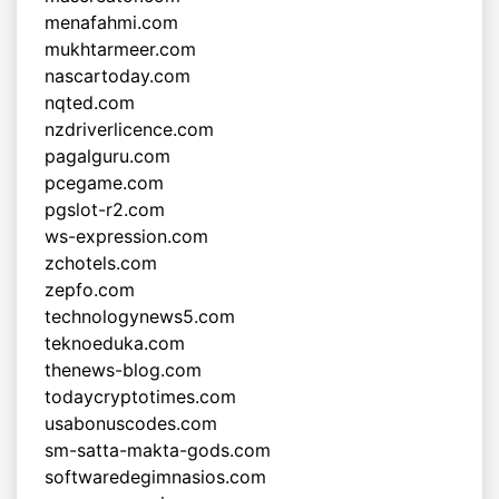
menafahmi.com
mukhtarmeer.com
nascartoday.com
nqted.com
nzdriverlicence.com
pagalguru.com
pcegame.com
pgslot-r2.com
ws-expression.com
zchotels.com
zepfo.com
technologynews5.com
teknoeduka.com
thenews-blog.com
todaycryptotimes.com
usabonuscodes.com
sm-satta-makta-gods.com
softwaredegimnasios.com