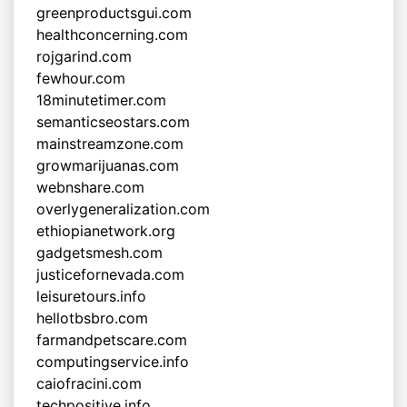
greenproductsgui.com
healthconcerning.com
rojgarind.com
fewhour.com
18minutetimer.com
semanticseostars.com
mainstreamzone.com
growmarijuanas.com
webnshare.com
overlygeneralization.com
ethiopianetwork.org
gadgetsmesh.com
justicefornevada.com
leisuretours.info
hellotbsbro.com
farmandpetscare.com
computingservice.info
caiofracini.com
techpositive.info