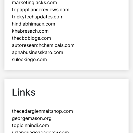
marketingjacks.com
topappliancereviews.com
trickytechupdates.com
hindiabhimaan.com
khabresach.com
thecbdblogs.com
autoresearchchemicals.com
apnabusinesskaro.com
suleckiego.com
Links
thecedarglenmaltshop.com
georgemason.org
topicinhindi.com
uklanguageacademy.com