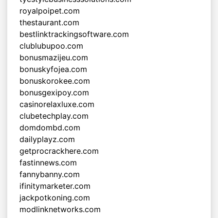
royalpoipet.com
thestaurant.com
bestlinktrackingsoftware.com
clublubupoo.com
bonusmazijeu.com
bonuskyfojea.com
bonuskorokee.com
bonusgexipoy.com
casinorelaxluxe.com
clubetechplay.com
domdombd.com
dailyplayz.com
getprocrackhere.com
fastinnews.com
fannybanny.com
ifinitymarketer.com
jackpotkoning.com
modlinknetworks.com