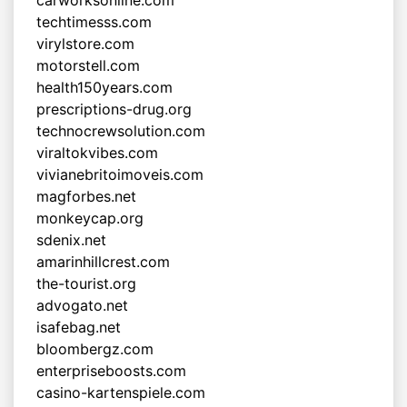
techtimesss.com
virylstore.com
motorstell.com
health150years.com
prescriptions-drug.org
technocrewsolution.com
viraltokvibes.com
vivianebritoimoveis.com
magforbes.net
monkeycap.org
sdenix.net
amarinhillcrest.com
the-tourist.org
advogato.net
isafebag.net
bloombergz.com
enterpriseboosts.com
casino-kartenspiele.com