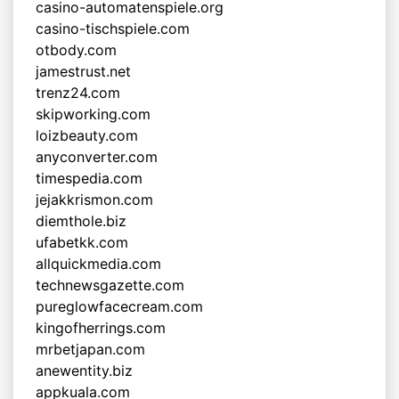
casino-automatenspiele.org
casino-tischspiele.com
otbody.com
jamestrust.net
trenz24.com
skipworking.com
loizbeauty.com
anyconverter.com
timespedia.com
jejakkrismon.com
diemthole.biz
ufabetkk.com
allquickmedia.com
technewsgazette.com
pureglowfacecream.com
kingofherrings.com
mrbetjapan.com
anewentity.biz
appkuala.com