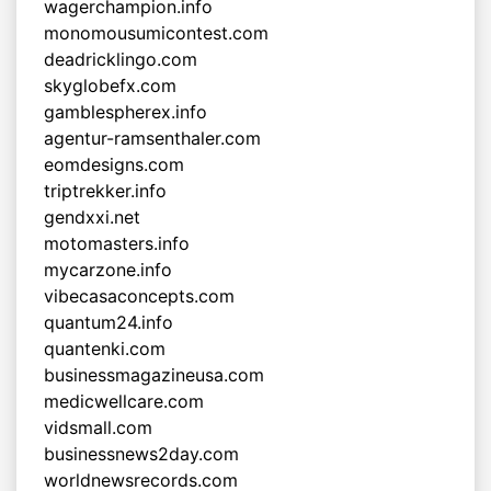
wagerchampion.info
monomousumicontest.com
deadricklingo.com
skyglobefx.com
gamblespherex.info
agentur-ramsenthaler.com
eomdesigns.com
triptrekker.info
gendxxi.net
motomasters.info
mycarzone.info
vibecasaconcepts.com
quantum24.info
quantenki.com
businessmagazineusa.com
medicwellcare.com
vidsmall.com
businessnews2day.com
worldnewsrecords.com