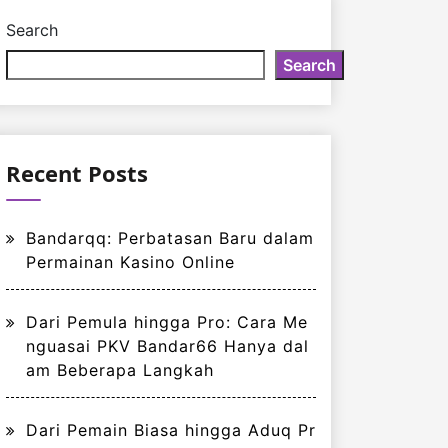
Search
Search
Recent Posts
Bandarqq: Perbatasan Baru dalam
Permainan Kasino Online
Dari Pemula hingga Pro: Cara Me
nguasai PKV Bandar66 Hanya dal
am Beberapa Langkah
Dari Pemain Biasa hingga Aduq Pr