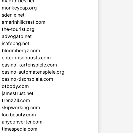
magforbes.net
monkeycap.org
sdenix.net
amarinhillcrest.com
the-tourist.org
advogato.net
isafebag.net
bloombergz.com
enterpriseboosts.com
casino-kartenspiele.com
casino-automatenspiele.org
casino-tischspiele.com
otbody.com
jamestrust.net
trenz24.com
skipworking.com
loizbeauty.com
anyconverter.com
timespedia.com