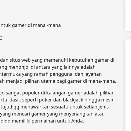
 untuk gamer di mana -mana
3
m dan situs web yang memenuhi kebutuhan gamer di
ng menonjol di antara yang lainnya adalah
antarmuka yang ramah pengguna, dan layanan
lah menjadi pilihan utama bagi gamer di mana-mana.
q sangat populer di kalangan gamer adalah pilihan
tu klasik seperti poker dan blackjack hingga mesin
atujudiqq menawarkan sesuatu untuk setiap jenis
a yang mencari gamer yang menyenangkan atau
udiqq memiliki permainan untuk Anda.