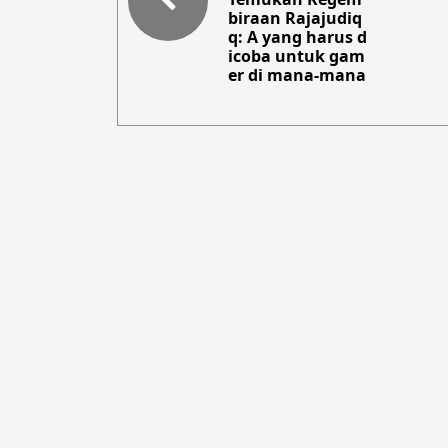
biraan Rajajudiq
q: A yang harus d
icoba untuk gam
er di mana-mana