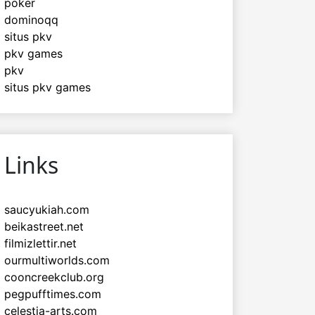
poker
dominoqq
situs pkv
pkv games
pkv
situs pkv games
Links
saucyukiah.com
beikastreet.net
filmizlettir.net
ourmultiworlds.com
cooncreekclub.org
pegpufftimes.com
celestia-arts.com