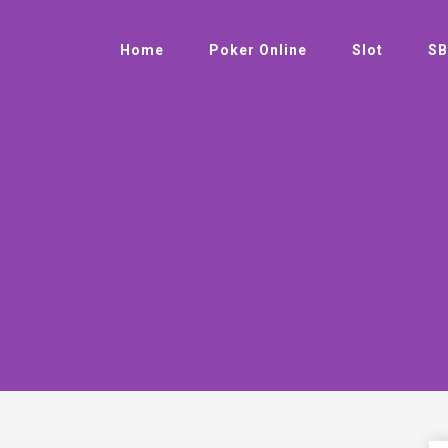
Home
Poker Online
Slot
S