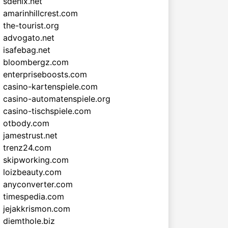
sdenix.net
amarinhillcrest.com
the-tourist.org
advogato.net
isafebag.net
bloombergz.com
enterpriseboosts.com
casino-kartenspiele.com
casino-automatenspiele.org
casino-tischspiele.com
otbody.com
jamestrust.net
trenz24.com
skipworking.com
loizbeauty.com
anyconverter.com
timespedia.com
jejakkrismon.com
diemthole.biz