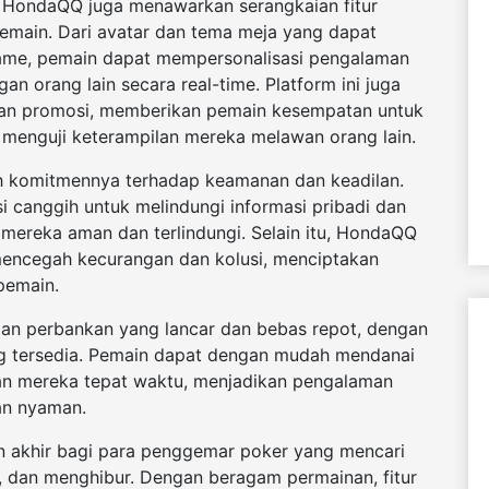
, HondaQQ juga menawarkan serangkaian fitur
main. Dari avatar dan tema meja yang dapat
game, pemain dapat mempersonalisasi pengalaman
n orang lain secara real-time. Platform ini juga
dan promosi, memberikan pemain kesempatan untuk
menguji keterampilan mereka melawan orang lain.
ah komitmennya terhadap keamanan dan keadilan.
i canggih untuk melindungi informasi pribadi dan
ereka aman dan terlindungi. Selain itu, HondaQQ
encegah kecurangan dan kolusi, menciptakan
pemain.
an perbankan yang lancar dan bebas repot, dengan
ng tersedia. Pemain dapat dengan mudah mendanai
 mereka tepat waktu, menjadikan pengalaman
an nyaman.
n akhir bagi para penggemar poker yang mencari
, dan menghibur. Dengan beragam permainan, fitur