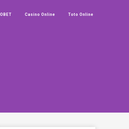
BOBET
Casino Online
Toto Online