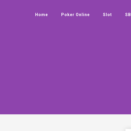
Home
Poker Online
Slot
S