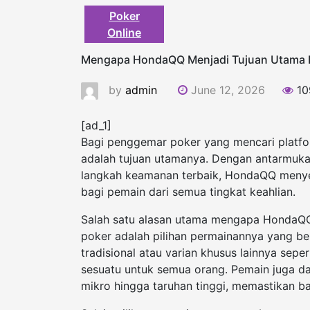
Poker
Online
Mengapa HondaQQ Menjadi Tujuan Utama 
by
admin
June 12, 2026
10
[ad_1]
Bagi penggemar poker yang mencari platfo
adalah tujuan utamanya. Dengan antarmuk
langkah keamanan terbaik, HondaQQ meny
bagi pemain dari semua tingkat keahlian.
Salah satu alasan utama mengapa HondaQQ
poker adalah pilihan permainannya yang b
tradisional atau varian khusus lainnya se
sesuatu untuk semua orang. Pemain juga da
mikro hingga taruhan tinggi, memastikan b