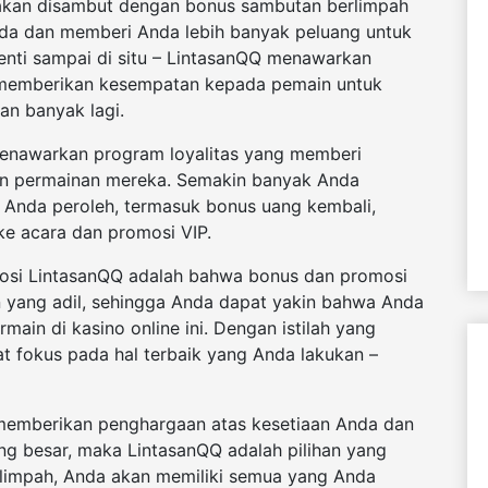
 akan disambut dengan bonus sambutan berlimpah
da dan memberi Anda lebih banyak peluang untuk
nti sampai di situ – LintasanQQ menawarkan
 memberikan kesempatan kepada pemain untuk
an banyak lagi.
 menawarkan program loyalitas yang memberi
an permainan mereka. Semakin banyak Anda
 Anda peroleh, termasuk bonus uang kembali,
 ke acara dan promosi VIP.
mosi LintasanQQ adalah bahwa bonus dan promosi
n yang adil, sehingga Anda dapat yakin bahwa Anda
ain di kasino online ini. Dengan istilah yang
 fokus pada hal terbaik yang Anda lakukan –
g memberikan penghargaan atas kesetiaan Anda dan
 besar, maka LintasanQQ adalah pilihan yang
limpah, Anda akan memiliki semua yang Anda