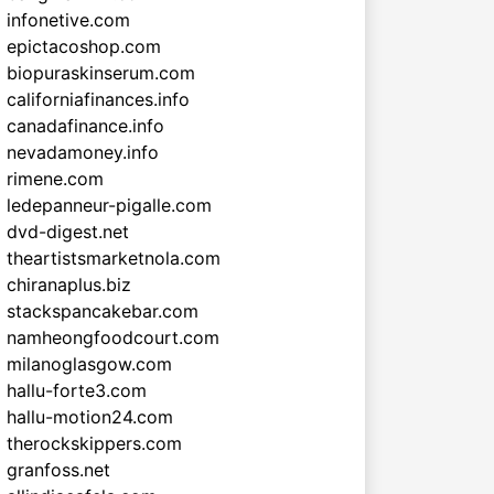
infonetive.com
epictacoshop.com
biopuraskinserum.com
californiafinances.info
canadafinance.info
nevadamoney.info
rimene.com
ledepanneur-pigalle.com
dvd-digest.net
theartistsmarketnola.com
chiranaplus.biz
stackspancakebar.com
namheongfoodcourt.com
milanoglasgow.com
hallu-forte3.com
hallu-motion24.com
therockskippers.com
granfoss.net