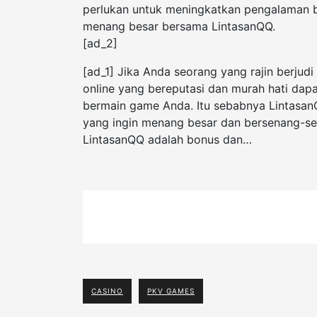
perlukan untuk meningkatkan pengalaman be
menang besar bersama LintasanQQ.
[ad_2]
[ad_1] Jika Anda seorang yang rajin berju
online yang bereputasi dan murah hati d
bermain game Anda. Itu sebabnya Lintasan
yang ingin menang besar dan bersenang-sen
LintasanQQ adalah bonus dan…
CASINO
PKV GAMES