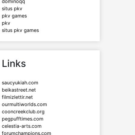
dominoqq
situs pkv
pkv games
pkv
situs pkv games
Links
saucyukiah.com
beikastreet.net
filmizlettir.net
ourmultiworlds.com
cooncreekclub.org
pegpufftimes.com
celestia-arts.com
forumchampions.com