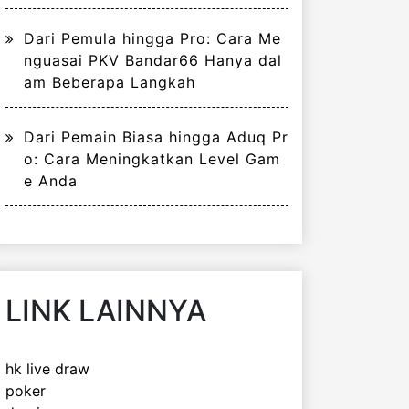
Dari Pemula hingga Pro: Cara Me
nguasai PKV Bandar66 Hanya dal
am Beberapa Langkah
Dari Pemain Biasa hingga Aduq Pr
o: Cara Meningkatkan Level Gam
e Anda
LINK LAINNYA
hk live draw
poker