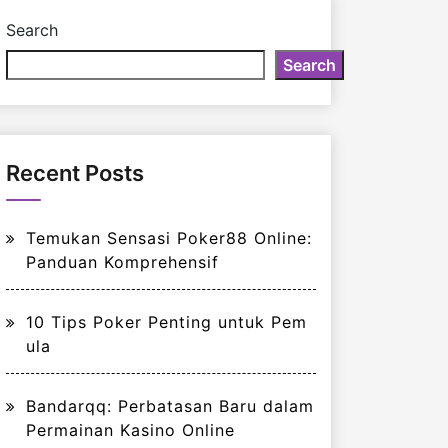
Search
Search
Recent Posts
Temukan Sensasi Poker88 Online:
Panduan Komprehensif
10 Tips Poker Penting untuk Pem
ula
Bandarqq: Perbatasan Baru dalam
Permainan Kasino Online