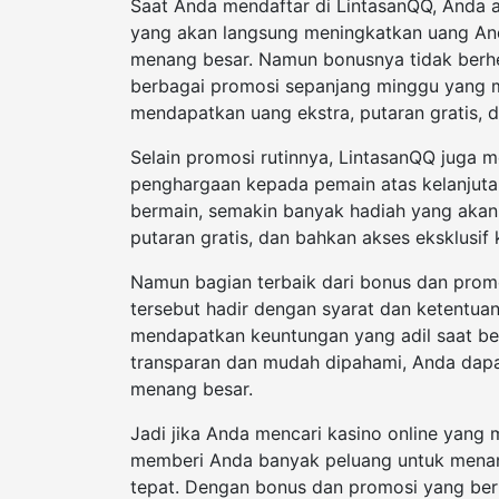
Saat Anda mendaftar di LintasanQQ, Anda
yang akan langsung meningkatkan uang An
menang besar. Namun bonusnya tidak berhe
berbagai promosi sepanjang minggu yang
mendapatkan uang ekstra, putaran gratis, d
Selain promosi rutinnya, LintasanQQ juga
penghargaan kepada pemain atas kelanjut
bermain, semakin banyak hadiah yang akan
putaran gratis, dan bahkan akses eksklusif
Namun bagian terbaik dari bonus dan pro
tersebut hadir dengan syarat dan ketentua
mendapatkan keuntungan yang adil saat berm
transparan dan mudah dipahami, Anda dapat
menang besar.
Jadi jika Anda mencari kasino online yan
memberi Anda banyak peluang untuk menang
tepat. Dengan bonus dan promosi yang ber