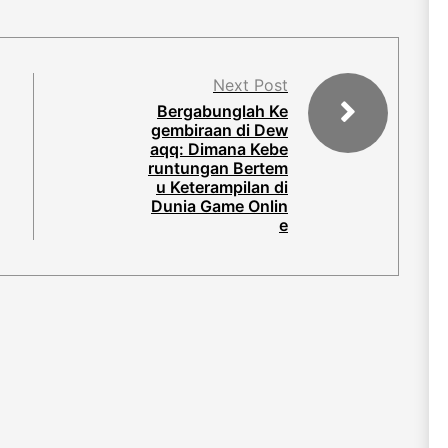
Next Post
Bergabunglah Ke
gembiraan di Dew
aqq: Dimana Kebe
runtungan Bertem
u Keterampilan di
Dunia Game Onlin
e