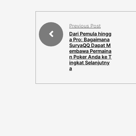
Previous Post
Dari Pemula hingg
a Pro: Bagaimana
SuryaQQ Dapat M
embawa Permaina
n Poker Anda ke T
ingkat Selanjutny
a