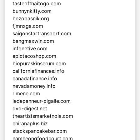
tasteofthaitogo.com
bunnynkitty.com
bezopasnik.org
fjmnxga.com
saigonstartransport.com
bangmaxwin.com
infonetive.com
epictacoshop.com
biopuraskinserum.com
californiafinances.info
canadafinance.info
nevadamoney.info
rimene.com
ledepanneur-pigalle.com
dvd-digest.net
theartistsmarketnola.com
chiranaplus.biz
stackspancakebar.com
namheongfoodcourt.com