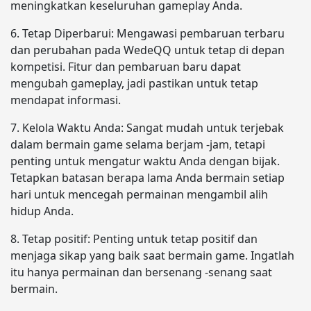
meningkatkan keseluruhan gameplay Anda.
6. Tetap Diperbarui: Mengawasi pembaruan terbaru
dan perubahan pada WedeQQ untuk tetap di depan
kompetisi. Fitur dan pembaruan baru dapat
mengubah gameplay, jadi pastikan untuk tetap
mendapat informasi.
7. Kelola Waktu Anda: Sangat mudah untuk terjebak
dalam bermain game selama berjam -jam, tetapi
penting untuk mengatur waktu Anda dengan bijak.
Tetapkan batasan berapa lama Anda bermain setiap
hari untuk mencegah permainan mengambil alih
hidup Anda.
8. Tetap positif: Penting untuk tetap positif dan
menjaga sikap yang baik saat bermain game. Ingatlah
itu hanya permainan dan bersenang -senang saat
bermain.