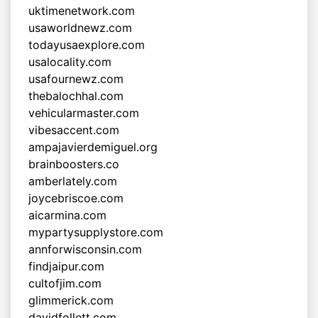
uktimenetwork.com
usaworldnewz.com
todayusaexplore.com
usalocality.com
usafournewz.com
thebalochhal.com
vehicularmaster.com
vibesaccent.com
ampajavierdemiguel.org
brainboosters.co
amberlately.com
joycebriscoe.com
aicarmina.com
mypartysupplystore.com
annforwisconsin.com
findjaipur.com
cultofjim.com
glimmerick.com
davidfollett.com