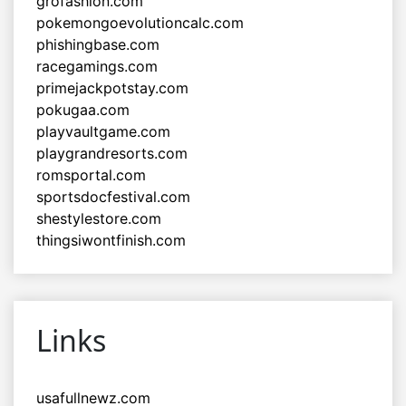
grofashion.com
pokemongoevolutioncalc.com
phishingbase.com
racegamings.com
primejackpotstay.com
pokugaa.com
playvaultgame.com
playgrandresorts.com
romsportal.com
sportsdocfestival.com
shestylestore.com
thingsiwontfinish.com
Links
usafullnewz.com