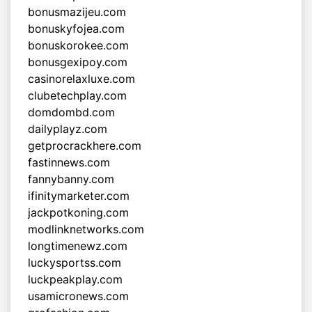
bonusmazijeu.com
bonuskyfojea.com
bonuskorokee.com
bonusgexipoy.com
casinorelaxluxe.com
clubetechplay.com
domdombd.com
dailyplayz.com
getprocrackhere.com
fastinnews.com
fannybanny.com
ifinitymarketer.com
jackpotkoning.com
modlinknetworks.com
longtimenewz.com
luckysportss.com
luckpeakplay.com
usamicronews.com