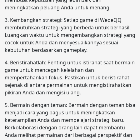
meningkatkan peluang Anda untuk menang.
3. Kembangkan strategi: Setiap game di WedeQQ
membutuhkan strategi yang berbeda untuk berhasil.
Luangkan waktu untuk mengembangkan strategi yang
cocok untuk Anda dan menyesuaikannya sesuai
kebutuhan berdasarkan gameplay.
4. Beristirahatlah: Penting untuk istirahat saat bermain
game untuk mencegah kelelahan dan
mempertahankan fokus. Pastikan untuk beristirahat
sejenak di antara permainan untuk mengistirahatkan
pikiran Anda dan mengisi ulang.
5. Bermain dengan teman: Bermain dengan teman bisa
menjadi cara yang bagus untuk meningkatkan
keterampilan Anda dan mempelajari strategi baru.
Berkolaborasi dengan orang lain dapat membantu
Anda melihat permainan dari berbagai perspektif dan