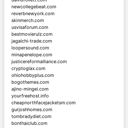
newcollegebeat.com
reverbnewyork.com
skinmerch.com
usvisaforum.com
bestmovierulz.com
jagalchi-trade.com
loopersound.com
minapenelope.com
justicereformalliance.com
cryptoglax.com
ohiohobbyplus.com
bogothemes.com
ajino-mingei.com
yourfreehost.info
cheapnorthfacejacketsm.com
gurjoshhomes.com
tombradydiet.com
bonthaiclub.com