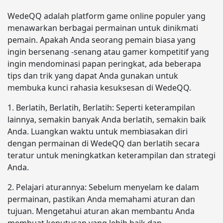
WedeQQ adalah platform game online populer yang
menawarkan berbagai permainan untuk dinikmati
pemain. Apakah Anda seorang pemain biasa yang
ingin bersenang -senang atau gamer kompetitif yang
ingin mendominasi papan peringkat, ada beberapa
tips dan trik yang dapat Anda gunakan untuk
membuka kunci rahasia kesuksesan di WedeQQ.
1. Berlatih, Berlatih, Berlatih: Seperti keterampilan
lainnya, semakin banyak Anda berlatih, semakin baik
Anda. Luangkan waktu untuk membiasakan diri
dengan permainan di WedeQQ dan berlatih secara
teratur untuk meningkatkan keterampilan dan strategi
Anda.
2. Pelajari aturannya: Sebelum menyelam ke dalam
permainan, pastikan Anda memahami aturan dan
tujuan. Mengetahui aturan akan membantu Anda
membuat keputusan yang lebih baik dan