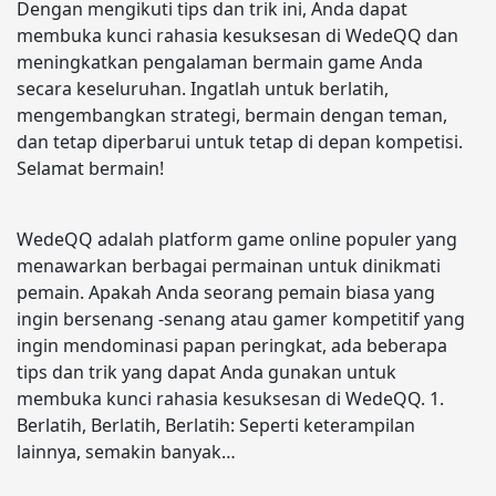
Dengan mengikuti tips dan trik ini, Anda dapat
membuka kunci rahasia kesuksesan di WedeQQ dan
meningkatkan pengalaman bermain game Anda
secara keseluruhan. Ingatlah untuk berlatih,
mengembangkan strategi, bermain dengan teman,
dan tetap diperbarui untuk tetap di depan kompetisi.
Selamat bermain!
WedeQQ adalah platform game online populer yang
menawarkan berbagai permainan untuk dinikmati
pemain. Apakah Anda seorang pemain biasa yang
ingin bersenang -senang atau gamer kompetitif yang
ingin mendominasi papan peringkat, ada beberapa
tips dan trik yang dapat Anda gunakan untuk
membuka kunci rahasia kesuksesan di WedeQQ. 1.
Berlatih, Berlatih, Berlatih: Seperti keterampilan
lainnya, semakin banyak…