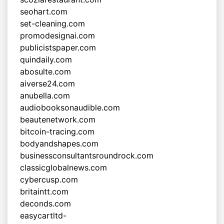
seohart.com
set-cleaning.com
promodesignai.com
publicistspaper.com
quindaily.com
abosulte.com
aiverse24.com
anubella.com
audiobooksonaudible.com
beautenetwork.com
bitcoin-tracing.com
bodyandshapes.com
businessconsultantsroundrock.com
classicglobalnews.com
cybercusp.com
britaintt.com
deconds.com
easycartltd-