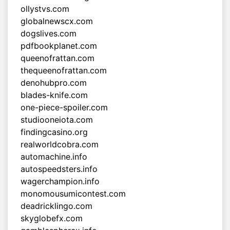
ollystvs.com
globalnewscx.com
dogslives.com
pdfbookplanet.com
queenofrattan.com
thequeenofrattan.com
denohubpro.com
blades-knife.com
one-piece-spoiler.com
studiooneiota.com
findingcasino.org
realworldcobra.com
automachine.info
autospeedsters.info
wagerchampion.info
monomousumicontest.com
deadricklingo.com
skyglobefx.com