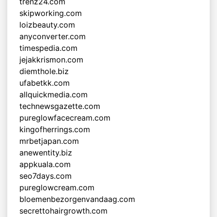
trenz24.com
skipworking.com
loizbeauty.com
anyconverter.com
timespedia.com
jejakkrismon.com
diemthole.biz
ufabetkk.com
allquickmedia.com
technewsgazette.com
pureglowfacecream.com
kingofherrings.com
mrbetjapan.com
anewentity.biz
appkuala.com
seo7days.com
pureglowcream.com
bloemenbezorgenvandaag.com
secrettohairgrowth.com