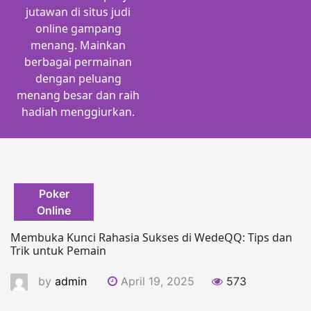
jutawan di situs judi
online gampang
menang. Mainkan
berbagai permainan
dengan peluang
menang besar dan raih
hadiah menggiurkan.
Poker
Online
Membuka Kunci Rahasia Sukses di WedeQQ: Tips dan
Trik untuk Pemain
by
admin
April 19, 2025
573