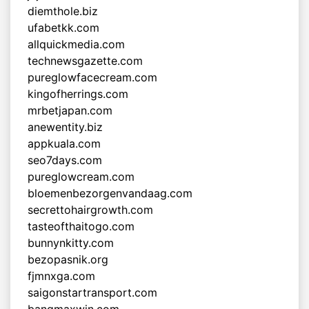
diemthole.biz
ufabetkk.com
allquickmedia.com
technewsgazette.com
pureglowfacecream.com
kingofherrings.com
mrbetjapan.com
anewentity.biz
appkuala.com
seo7days.com
pureglowcream.com
bloemenbezorgenvandaag.com
secrettohairgrowth.com
tasteofthaitogo.com
bunnynkitty.com
bezopasnik.org
fjmnxga.com
saigonstartransport.com
bangmaxwin.com