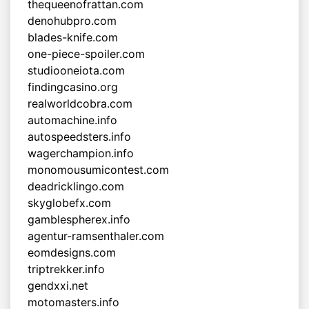
thequeenofrattan.com
denohubpro.com
blades-knife.com
one-piece-spoiler.com
studiooneiota.com
findingcasino.org
realworldcobra.com
automachine.info
autospeedsters.info
wagerchampion.info
monomousumicontest.com
deadricklingo.com
skyglobefx.com
gamblespherex.info
agentur-ramsenthaler.com
eomdesigns.com
triptrekker.info
gendxxi.net
motomasters.info