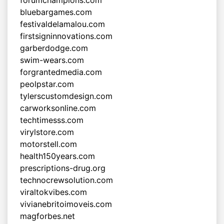
bluebargames.com
festivaldelamalou.com
firstsigninnovations.com
garberdodge.com
swim-wears.com
forgrantedmedia.com
peolpstar.com
tylerscustomdesign.com
carworksonline.com
techtimesss.com
virylstore.com
motorstell.com
health150years.com
prescriptions-drug.org
technocrewsolution.com
viraltokvibes.com
vivianebritoimoveis.com
magforbes.net