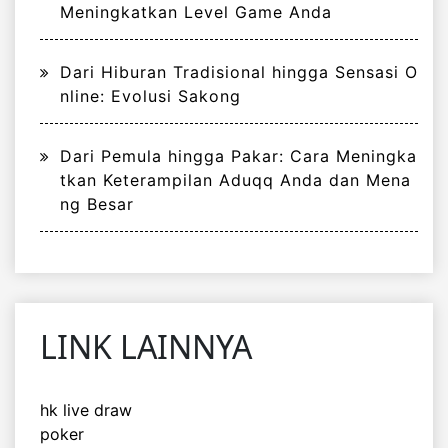
Meningkatkan Level Game Anda
Dari Hiburan Tradisional hingga Sensasi O
nline: Evolusi Sakong
Dari Pemula hingga Pakar: Cara Meningka
tkan Keterampilan Aduqq Anda dan Mena
ng Besar
LINK LAINNYA
hk live draw
poker