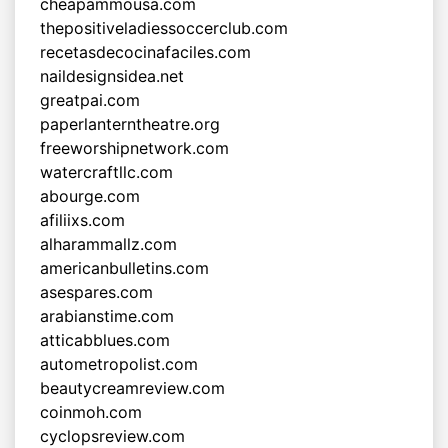
cheapammousa.com
thepositiveladiessoccerclub.com
recetasdecocinafaciles.com
naildesignsidea.net
greatpai.com
paperlanterntheatre.org
freeworshipnetwork.com
watercraftllc.com
abourge.com
afiliixs.com
alharammallz.com
americanbulletins.com
asespares.com
arabianstime.com
atticabblues.com
autometropolist.com
beautycreamreview.com
coinmoh.com
cyclopsreview.com