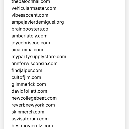
thebalochhal.com
vehicularmaster.com
vibesaccent.com
ampajavierdemiguel.org
brainboosters.co
amberlately.com
joycebriscoe.com
aicarmina.com
mypartysupplystore.com
annforwisconsin.com
findjaipur.com
cultofjim.com
glimmerick.com
davidfollett.com
newcollegebeat.com
reverbnewyork.com
skinmerch.com
usvisaforum.com
bestmovierulz.com