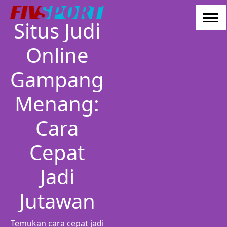
Skip
to
Situs Judi
content
Online
Gampang
Menang:
Cara
Cepat
Jadi
Jutawan
Temukan cara cepat jadi