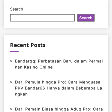
Search
Search
Recent Posts
Bandarqq: Perbatasan Baru dalam Permai
nan Kasino Online
Dari Pemula hingga Pro: Cara Menguasai
PKV Bandar66 Hanya dalam Beberapa La
ngkah
Dari Pemain Biasa hingga Aduq Pro: Cara