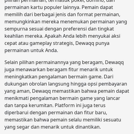
permainan kartu populer lainnya. Pemain dapat
memilih dari berbagai jenis dan format permainan,
memungkinkan mereka menemukan permainan yang
sempurna sesuai dengan preferensi dan tingkat
keahlian mereka. Apakah Anda lebih menyukai aksi
cepat atau gameplay strategis, Dewaqq punya
permainan untuk Anda.
Selain pilihan permainannya yang beragam, Dewaqq
juga menawarkan beragam fitur menarik untuk
meningkatkan pengalaman bermain game. Dari
dukungan obrolan langsung hingga opsi pembayaran
yang aman, Dewaqq memastikan bahwa pemain dapat
menikmati pengalaman bermain game yang lancar
dan tanpa kerumitan. Platform ini juga terus
diperbarui dengan permainan dan fitur baru,
memastikan bahwa pemain selalu memiliki sesuatu
yang segar dan menarik untuk dinantikan.