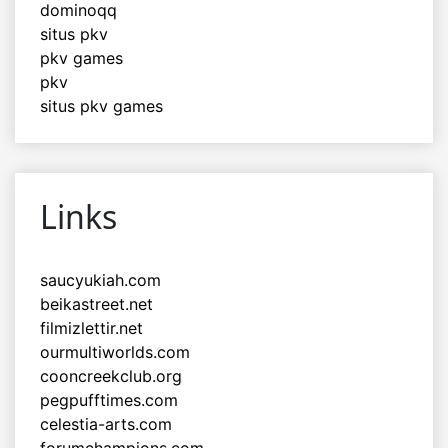
dominoqq
situs pkv
pkv games
pkv
situs pkv games
Links
saucyukiah.com
beikastreet.net
filmizlettir.net
ourmultiworlds.com
cooncreekclub.org
pegpufftimes.com
celestia-arts.com
forumchampions.com