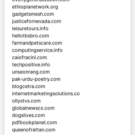
ethiopianetwork.org
gadgetsmesh.com
justicefornevada.com
leisuretours.info
hellotbsbro.com
farmandpetscare.com
computingservice.info
caiofracini.com
techpositive.info
unseonrang.com
pak-urdu-poetry.com
blogcetra.com
internetmarketingsolutions.co
ollystvs.com
globalnewscx.com
dogslives.com
pdfbookplanet.com
queenofrattan.com