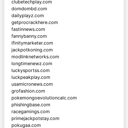
clubetechplay.com
domdombd.com
dailyplayz.com
getprocrackhere.com
fastinnews.com
fannybanny.com
ifinitymarketer.com
jackpotkoning.com
modlinknetworks.com
longtimenewz.com
luckysportss.com
luckpeakplay.com
usamicronews.com
grofashion.com
pokemongoevolutioncalc.com
phishingbase.com
racegamings.com
primejackpotstay.com
pokugaa.com