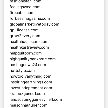
fashionistani.com
feelingswed.com
firecabal.com
forbessmagazine.com
globalmarketlivetoday.com
gpl-license.com
grow2every.com
healthhousecare.com
healthkartreview.com
helpquitporn.com
highqualitybanknote.com
hostingnews24.com
hottstyle.com
howtodiyanything.com
inspiringearthlings.com
investindependent.com
kralbozguncu1.com
landscapinggainesvillefl.com
maisonhauturier.com