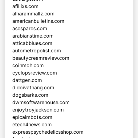
afiliixs.com
alharammallz.com
americanbulletins.com
asespares.com
arabianstime.com
atticabblues.com
autometropolist.com
beautycreamreview.com
coinmoh.com
cyclopsreview.com
dattgen.com
didoivatnang.com
dogsbarks.com
dwmsoftwarehouse.com
enjoytroyjackson.com
epicaimbots.com
etech4news.com
expresspsychedelicsshop.com