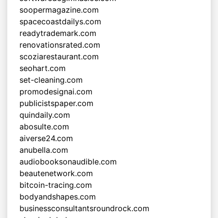
soopermagazine.com
spacecoastdailys.com
readytrademark.com
renovationsrated.com
scoziarestaurant.com
seohart.com
set-cleaning.com
promodesignai.com
publicistspaper.com
quindaily.com
abosulte.com
aiverse24.com
anubella.com
audiobooksonaudible.com
beautenetwork.com
bitcoin-tracing.com
bodyandshapes.com
businessconsultantsroundrock.com