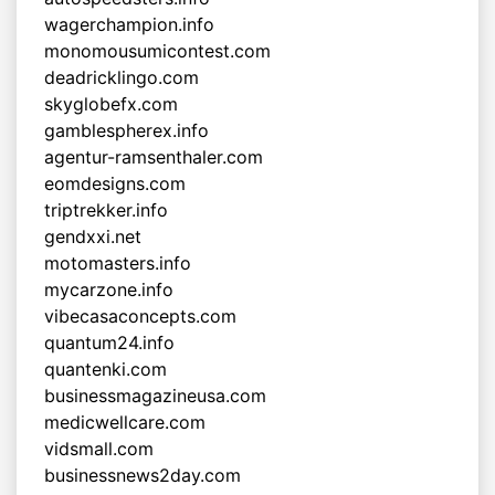
wagerchampion.info
monomousumicontest.com
deadricklingo.com
skyglobefx.com
gamblespherex.info
agentur-ramsenthaler.com
eomdesigns.com
triptrekker.info
gendxxi.net
motomasters.info
mycarzone.info
vibecasaconcepts.com
quantum24.info
quantenki.com
businessmagazineusa.com
medicwellcare.com
vidsmall.com
businessnews2day.com