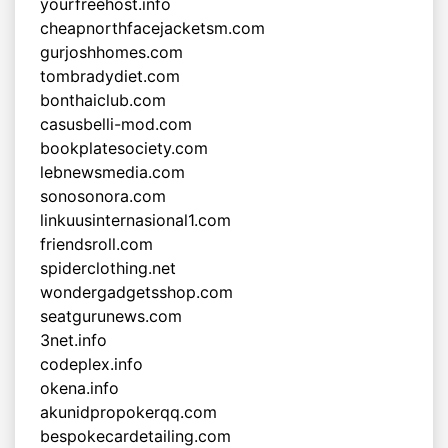
yourfreehost.info
cheapnorthfacejacketsm.com
gurjoshhomes.com
tombradydiet.com
bonthaiclub.com
casusbelli-mod.com
bookplatesociety.com
lebnewsmedia.com
sonosonora.com
linkuusinternasional1.com
friendsroll.com
spiderclothing.net
wondergadgetsshop.com
seatgurunews.com
3net.info
codeplex.info
okena.info
akunidpropokerqq.com
bespokecardetailing.com