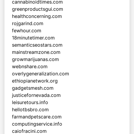
cannabinoidtimes.com
greenproductsgui.com
healthconcerning.com
rojgarind.com
fewhour.com
18minutetimer.com
semanticseostars.com
mainstreamzone.com
growmarijuanas.com
webnshare.com
overlygeneralization.com
ethiopianetwork.org
gadgetsmesh.com
justicefornevada.com
leisuretours.info
hellotbsbro.com
farmandpetscare.com
computingservice.info
caiofracini.com