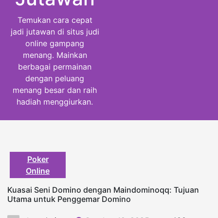
Temukan cara cepat
jadi jutawan di situs judi
online gampang
menang. Mainkan
berbagai permainan
dengan peluang
menang besar dan raih
hadiah menggiurkan.
Poker
Online
Kuasai Seni Domino dengan Maindominoqq: Tujuan
Utama untuk Penggemar Domino