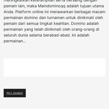
pemain lain, maka Maindominoqq adalah tujuan utama
Anda. Platform online ini menawarkan berbagai macam
permainan domino dan turnamen untuk dinikmati oleh
pemain dari semua tingkat keahlian. Domino adalah
permainan yang telah dinikmati oleh orang-orang di
seluruh dunia selama berabad-abad. Ini adalah
permainan…
PKV GAMES