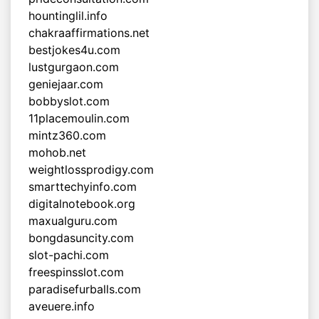
hountinglil.info
chakraaffirmations.net
bestjokes4u.com
lustgurgaon.com
geniejaar.com
bobbyslot.com
11placemoulin.com
mintz360.com
mohob.net
weightlossprodigy.com
smarttechyinfo.com
digitalnotebook.org
maxualguru.com
bongdasuncity.com
slot-pachi.com
freespinsslot.com
paradisefurballs.com
aveuere.info