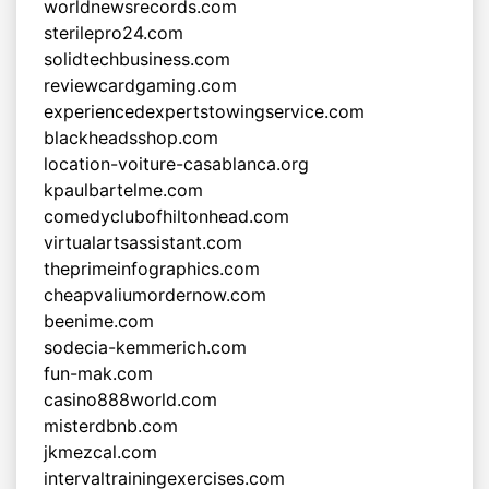
worldnewsrecords.com
sterilepro24.com
solidtechbusiness.com
reviewcardgaming.com
experiencedexpertstowingservice.com
blackheadsshop.com
location-voiture-casablanca.org
kpaulbartelme.com
comedyclubofhiltonhead.com
virtualartsassistant.com
theprimeinfographics.com
cheapvaliumordernow.com
beenime.com
sodecia-kemmerich.com
fun-mak.com
casino888world.com
misterdbnb.com
jkmezcal.com
intervaltrainingexercises.com