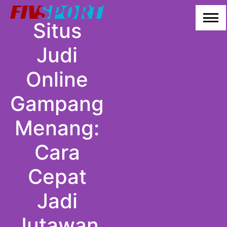
Skip
to
Situs
content
Judi
Online
Gampang
Menang:
Cara
Cepat
Jadi
Jutawan