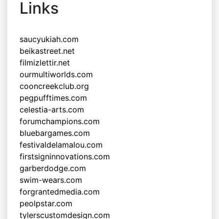
Links
saucyukiah.com
beikastreet.net
filmizlettir.net
ourmultiworlds.com
cooncreekclub.org
pegpufftimes.com
celestia-arts.com
forumchampions.com
bluebargames.com
festivaldelamalou.com
firstsigninnovations.com
garberdodge.com
swim-wears.com
forgrantedmedia.com
peolpstar.com
tylerscustomdesign.com