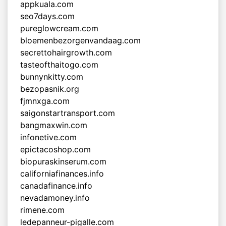
appkuala.com
seo7days.com
pureglowcream.com
bloemenbezorgenvandaag.com
secrettohairgrowth.com
tasteofthaitogo.com
bunnynkitty.com
bezopasnik.org
fjmnxga.com
saigonstartransport.com
bangmaxwin.com
infonetive.com
epictacoshop.com
biopuraskinserum.com
californiafinances.info
canadafinance.info
nevadamoney.info
rimene.com
ledepanneur-pigalle.com