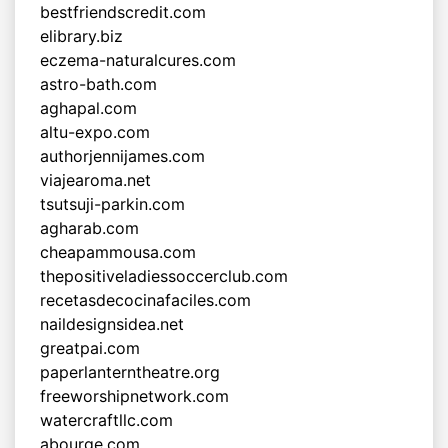
bestfriendscredit.com
elibrary.biz
eczema-naturalcures.com
astro-bath.com
aghapal.com
altu-expo.com
authorjennijames.com
viajearoma.net
tsutsuji-parkin.com
agharab.com
cheapammousa.com
thepositiveladiessoccerclub.com
recetasdecocinafaciles.com
naildesignsidea.net
greatpai.com
paperlanterntheatre.org
freeworshipnetwork.com
watercraftllc.com
abourge.com