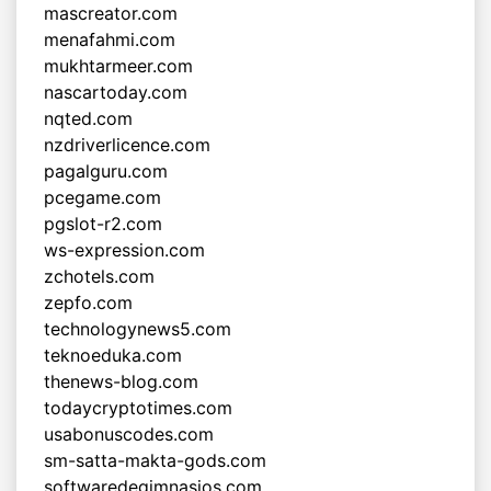
mascreator.com
menafahmi.com
mukhtarmeer.com
nascartoday.com
nqted.com
nzdriverlicence.com
pagalguru.com
pcegame.com
pgslot-r2.com
ws-expression.com
zchotels.com
zepfo.com
technologynews5.com
teknoeduka.com
thenews-blog.com
todaycryptotimes.com
usabonuscodes.com
sm-satta-makta-gods.com
softwaredegimnasios.com