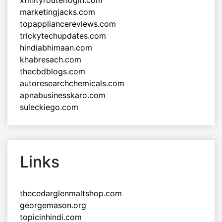
marketingjacks.com
topappliancereviews.com
trickytechupdates.com
hindiabhimaan.com
khabresach.com
thecbdblogs.com
autoresearchchemicals.com
apnabusinesskaro.com
suleckiego.com
Links
thecedarglenmaltshop.com
georgemason.org
topicinhindi.com