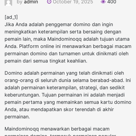
by
admin
October 19, 2025
400
[ad_1]
Jika Anda adalah penggemar domino dan ingin
meningkatkan keterampilan serta bersaing dengan
pemain lain, maka Maindominoqq adalah tujuan utama
Anda. Platform online ini menawarkan berbagai macam
permainan domino dan turnamen untuk dinikmati oleh
pemain dari semua tingkat keahlian.
Domino adalah permainan yang telah dinikmati oleh
orang-orang di seluruh dunia selama berabad-abad. Ini
adalah permainan keterampilan, strategi, dan sedikit
keberuntungan. Tujuan permainan ini adalah menjadi
pemain pertama yang memainkan semua kartu domino
Anda, atau mendapatkan skor terendah di akhir
permainan.
Maindominoqq menawarkan berbagai macam
permainan domino, termasuk permainan populer