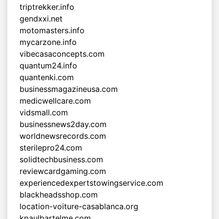
triptrekker.info
gendxxi.net
motomasters.info
mycarzone.info
vibecasaconcepts.com
quantum24.info
quantenki.com
businessmagazineusa.com
medicwellcare.com
vidsmall.com
businessnews2day.com
worldnewsrecords.com
sterilepro24.com
solidtechbusiness.com
reviewcardgaming.com
experiencedexpertstowingservice.com
blackheadsshop.com
location-voiture-casablanca.org
kpaulbartelme.com