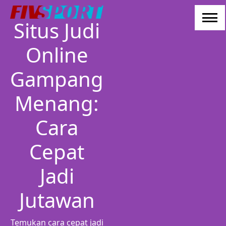
Skip
to
Situs Judi
content
Online
Gampang
Menang:
Cara
Cepat
Jadi
Jutawan
Temukan cara cepat jadi