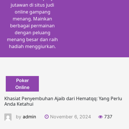
jutawan di situs judi
online gampang
menang. Mainkan
berbagai permainan
dengan peluang
menang besar dan raih
hadiah menggiurkan.
Poker
Online
Khasiat Penyembuhan Ajaib dari Hematqq: Yang Perlu
Anda Ketahui
by
admin
November 6, 2024
737