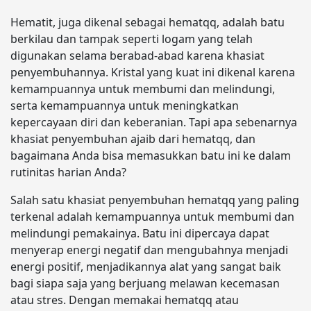
Hematit, juga dikenal sebagai hematqq, adalah batu
berkilau dan tampak seperti logam yang telah
digunakan selama berabad-abad karena khasiat
penyembuhannya. Kristal yang kuat ini dikenal karena
kemampuannya untuk membumi dan melindungi,
serta kemampuannya untuk meningkatkan
kepercayaan diri dan keberanian. Tapi apa sebenarnya
khasiat penyembuhan ajaib dari hematqq, dan
bagaimana Anda bisa memasukkan batu ini ke dalam
rutinitas harian Anda?
Salah satu khasiat penyembuhan hematqq yang paling
terkenal adalah kemampuannya untuk membumi dan
melindungi pemakainya. Batu ini dipercaya dapat
menyerap energi negatif dan mengubahnya menjadi
energi positif, menjadikannya alat yang sangat baik
bagi siapa saja yang berjuang melawan kecemasan
atau stres. Dengan memakai hematqq atau