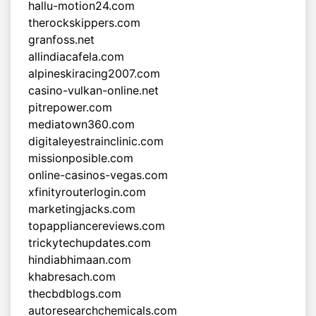
hallu-motion24.com
therockskippers.com
granfoss.net
allindiacafela.com
alpineskiracing2007.com
casino-vulkan-online.net
pitrepower.com
mediatown360.com
digitaleyestrainclinic.com
missionposible.com
online-casinos-vegas.com
xfinityrouterlogin.com
marketingjacks.com
topappliancereviews.com
trickytechupdates.com
hindiabhimaan.com
khabresach.com
thecbdblogs.com
autoresearchchemicals.com