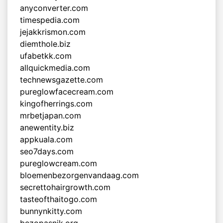
anyconverter.com
timespedia.com
jejakkrismon.com
diemthole.biz
ufabetkk.com
allquickmedia.com
technewsgazette.com
pureglowfacecream.com
kingofherrings.com
mrbetjapan.com
anewentity.biz
appkuala.com
seo7days.com
pureglowcream.com
bloemenbezorgenvandaag.com
secrettohairgrowth.com
tasteofthaitogo.com
bunnynkitty.com
bezopasnik.org