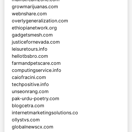
growmarijuanas.com
webnshare.com
overlygeneralization.com
ethiopianetwork.org
gadgetsmesh.com
justicefornevada.com
leisuretours.info
hellotbsbro.com
farmandpetscare.com
computingservice.info
caiofracini.com
techpositive.info
unseonrang.com
pak-urdu-poetry.com
blogcetra.com
internetmarketingsolutions.co
ollystvs.com
globalnewscx.com