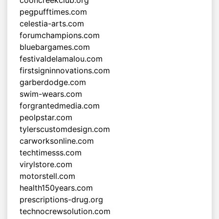
pegpufftimes.com
celestia-arts.com
forumchampions.com
bluebargames.com
festivaldelamalou.com
firstsigninnovations.com
garberdodge.com
swim-wears.com
forgrantedmedia.com
peolpstar.com
tylerscustomdesign.com
carworksonline.com
techtimesss.com
virylstore.com
motorstell.com
health150years.com
prescriptions-drug.org
technocrewsolution.com