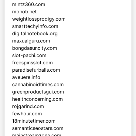
mintz360.com
mohob.net
weightlossprodigy.com
smarttechyinfo.com
digitalnotebook.org
maxualguru.com
bongdasuncity.com
slot-pachi.com
freespinsslot.com
paradisefurballs.com
aveuere.info
cannabinoidtimes.com
greenproductsgui.com
healthconcerning.com
rojgarind.com
fewhour.com
18minutetimer.com
semanticseostars.com
mainstreamzone.com