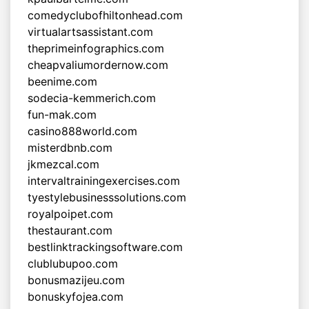
comedyclubofhiltonhead.com
virtualartsassistant.com
theprimeinfographics.com
cheapvaliumordernow.com
beenime.com
sodecia-kemmerich.com
fun-mak.com
casino888world.com
misterdbnb.com
jkmezcal.com
intervaltrainingexercises.com
tyestylebusinesssolutions.com
royalpoipet.com
thestaurant.com
bestlinktrackingsoftware.com
clublubupoo.com
bonusmazijeu.com
bonuskyfojea.com