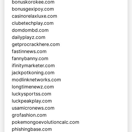
bonuskorokee.com
bonusgexipoy.com
casinorelaxluxe.com
clubetechplay.com
domdombd.com
dailyplayz.com
getprocrackhere.com
fastinnews.com
fannybanny.com
ifinitymarketer.com
jackpotkoning.com
modlinknetworks.com
longtimenewz.com
luckysportss.com
luckpeakplay.com
usamicronews.com
grofashion.com
pokemongoevolutioncalc.com
phishingbase.com