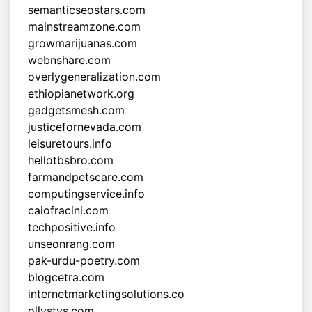
semanticseostars.com
mainstreamzone.com
growmarijuanas.com
webnshare.com
overlygeneralization.com
ethiopianetwork.org
gadgetsmesh.com
justicefornevada.com
leisuretours.info
hellotbsbro.com
farmandpetscare.com
computingservice.info
caiofracini.com
techpositive.info
unseonrang.com
pak-urdu-poetry.com
blogcetra.com
internetmarketingsolutions.co
ollystvs.com