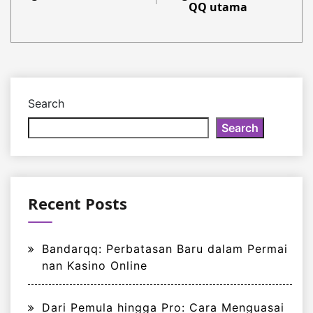
QQ utama
Search
Search
Recent Posts
Bandarqq: Perbatasan Baru dalam Permai
nan Kasino Online
Dari Pemula hingga Pro: Cara Menguasai