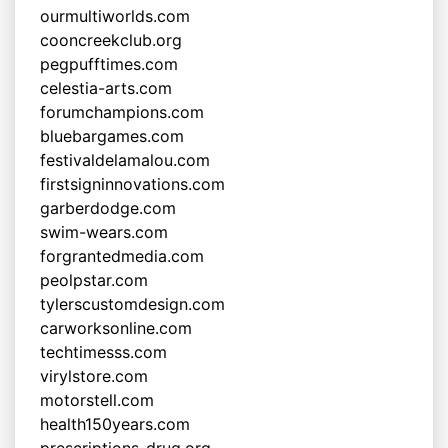
ourmultiworlds.com
cooncreekclub.org
pegpufftimes.com
celestia-arts.com
forumchampions.com
bluebargames.com
festivaldelamalou.com
firstsigninnovations.com
garberdodge.com
swim-wears.com
forgrantedmedia.com
peolpstar.com
tylerscustomdesign.com
carworksonline.com
techtimesss.com
virylstore.com
motorstell.com
health150years.com
prescriptions-drug.org