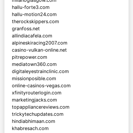
hallu-forte3.com
hallu-motion24.com
therockskippers.com
granfoss.net
allindiacafela.com
alpineskiracing2007.com
casino-vulkan-online.net
pitrepower.com
mediatown360.com
digitaleyestrainclinic.com
missionposible.com
online-casinos-vegas.com
xfinityrouterlogin.com
marketingjacks.com
topappliancereviews.com
trickytechupdates.com
hindiabhimaan.com
khabresach.com