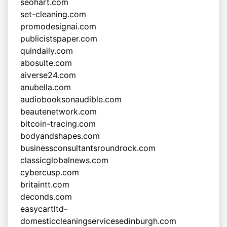
seohart.com
set-cleaning.com
promodesignai.com
publicistspaper.com
quindaily.com
abosulte.com
aiverse24.com
anubella.com
audiobooksonaudible.com
beautenetwork.com
bitcoin-tracing.com
bodyandshapes.com
businessconsultantsroundrock.com
classicglobalnews.com
cybercusp.com
britaintt.com
deconds.com
easycartltd-
domesticcleaningservicesedinburgh.com