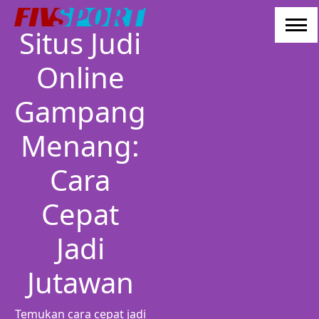
Skip
to
Situs Judi
content
Online
Gampang
Menang:
Cara
Cepat
Jadi
Jutawan
Temukan cara cepat jadi