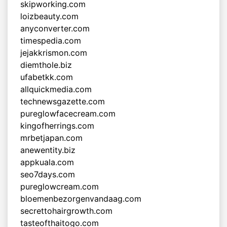
skipworking.com
loizbeauty.com
anyconverter.com
timespedia.com
jejakkrismon.com
diemthole.biz
ufabetkk.com
allquickmedia.com
technewsgazette.com
pureglowfacecream.com
kingofherrings.com
mrbetjapan.com
anewentity.biz
appkuala.com
seo7days.com
pureglowcream.com
bloemenbezorgenvandaag.com
secrettohairgrowth.com
tasteofthaitogo.com