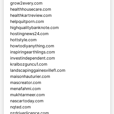
grow2every.com
healthhousecare.com
healthkartreview.com
helpquitporn.com
highqualitybanknote.com
hostingnews24.com
hottstyle.com
howtodiyanything.com
inspiringearthlings.com
investindependent.com
kralbozguncu1.com
landscapinggainesvillefl.com
maisonhauturier.com
mascreator.com
menafahmi.com
mukhtarmeer.com
nascartoday.com
nqted.com
nzdriverlicence.com