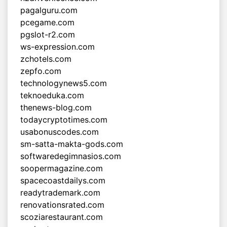
pagalguru.com
pcegame.com
pgslot-r2.com
ws-expression.com
zchotels.com
zepfo.com
technologynews5.com
teknoeduka.com
thenews-blog.com
todaycryptotimes.com
usabonuscodes.com
sm-satta-makta-gods.com
softwaredegimnasios.com
soopermagazine.com
spacecoastdailys.com
readytrademark.com
renovationsrated.com
scoziarestaurant.com