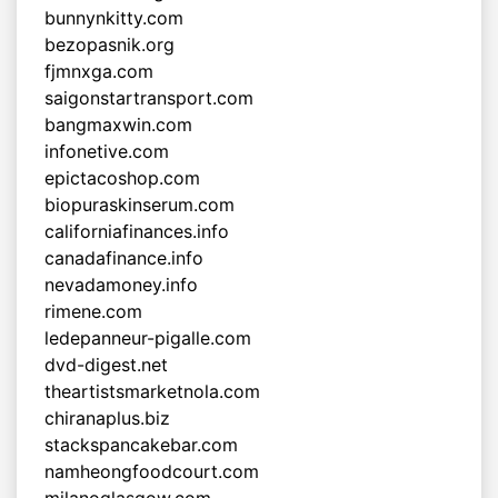
bunnynkitty.com
bezopasnik.org
fjmnxga.com
saigonstartransport.com
bangmaxwin.com
infonetive.com
epictacoshop.com
biopuraskinserum.com
californiafinances.info
canadafinance.info
nevadamoney.info
rimene.com
ledepanneur-pigalle.com
dvd-digest.net
theartistsmarketnola.com
chiranaplus.biz
stackspancakebar.com
namheongfoodcourt.com
milanoglasgow.com