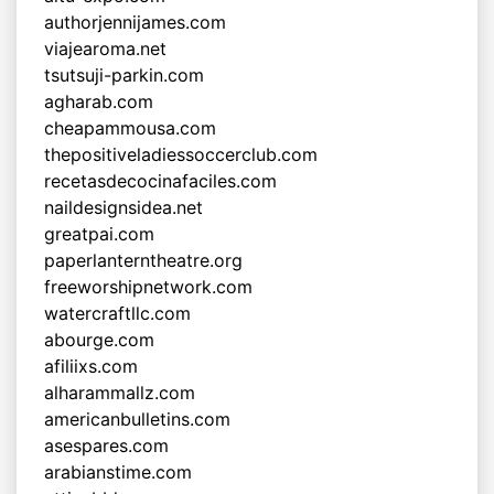
authorjennijames.com
viajearoma.net
tsutsuji-parkin.com
agharab.com
cheapammousa.com
thepositiveladiessoccerclub.com
recetasdecocinafaciles.com
naildesignsidea.net
greatpai.com
paperlanterntheatre.org
freeworshipnetwork.com
watercraftllc.com
abourge.com
afiliixs.com
alharammallz.com
americanbulletins.com
asespares.com
arabianstime.com