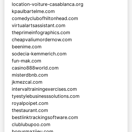
location-voiture-casablanca.org
kpaulbartelme.com
comedyclubofhiltonhead.com
virtualartsassistant.com
theprimeinfographics.com
cheapvaliumordernow.com
beenime.com
sodecia-kemmerich.com
fun-mak.com
casino888world.com
misterdbnb.com
jkmezcal.com
intervaltrainingexercises.com
tyestylebusinesssolutions.com
royalpoipet.com
thestaurant.com
bestlinktrackingsoftware.com
clublubupoo.com
bonusmazijeu.com