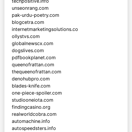
techpositive.info
unseonrang.com
pak-urdu-poetry.com
blogcetra.com
internetmarketingsolutions.co
ollystvs.com
globalnewscx.com
dogslives.com
pdfbookplanet.com
queenofrattan.com
thequeenofrattan.com
denohubpro.com
blades-knife.com
one-piece-spoiler.com
studiooneiota.com
findingcasino.org
realworldcobra.com
automachine.info
autospeedsters.info