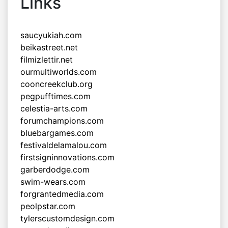
Links
saucyukiah.com
beikastreet.net
filmizlettir.net
ourmultiworlds.com
cooncreekclub.org
pegpufftimes.com
celestia-arts.com
forumchampions.com
bluebargames.com
festivaldelamalou.com
firstsigninnovations.com
garberdodge.com
swim-wears.com
forgrantedmedia.com
peolpstar.com
tylerscustomdesign.com