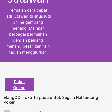
Temukan cara cepat
jadi jutawan di situs judi
online gampang
menang. Mainkan
berbagai permainan
dengan peluang
menang besar dan raih
hadiah menggiurkan.
Poker
Online
ElangQQ: Toko Terpadu untuk Segala Hal tentang
Poker