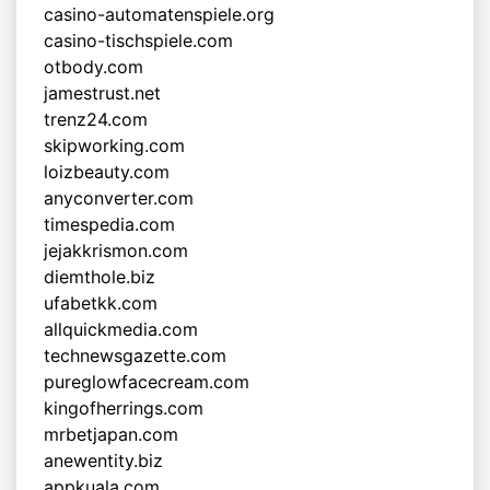
casino-automatenspiele.org
casino-tischspiele.com
otbody.com
jamestrust.net
trenz24.com
skipworking.com
loizbeauty.com
anyconverter.com
timespedia.com
jejakkrismon.com
diemthole.biz
ufabetkk.com
allquickmedia.com
technewsgazette.com
pureglowfacecream.com
kingofherrings.com
mrbetjapan.com
anewentity.biz
appkuala.com