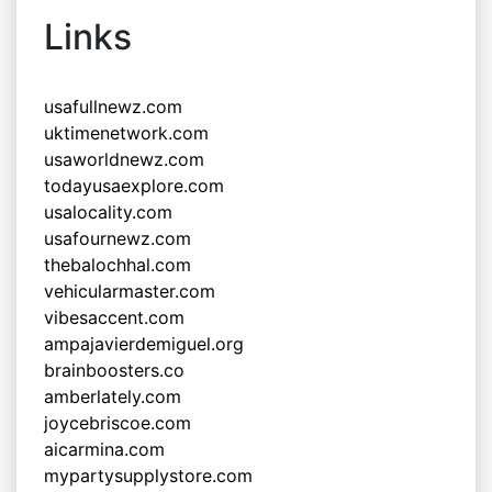
Links
usafullnewz.com
uktimenetwork.com
usaworldnewz.com
todayusaexplore.com
usalocality.com
usafournewz.com
thebalochhal.com
vehicularmaster.com
vibesaccent.com
ampajavierdemiguel.org
brainboosters.co
amberlately.com
joycebriscoe.com
aicarmina.com
mypartysupplystore.com