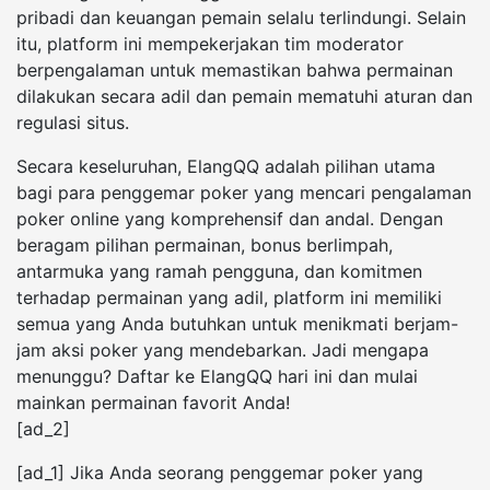
pribadi dan keuangan pemain selalu terlindungi. Selain
itu, platform ini mempekerjakan tim moderator
berpengalaman untuk memastikan bahwa permainan
dilakukan secara adil dan pemain mematuhi aturan dan
regulasi situs.
Secara keseluruhan, ElangQQ adalah pilihan utama
bagi para penggemar poker yang mencari pengalaman
poker online yang komprehensif dan andal. Dengan
beragam pilihan permainan, bonus berlimpah,
antarmuka yang ramah pengguna, dan komitmen
terhadap permainan yang adil, platform ini memiliki
semua yang Anda butuhkan untuk menikmati berjam-
jam aksi poker yang mendebarkan. Jadi mengapa
menunggu? Daftar ke ElangQQ hari ini dan mulai
mainkan permainan favorit Anda!
[ad_2]
[ad_1] Jika Anda seorang penggemar poker yang