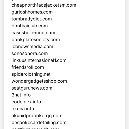
cheapnorthfacejacketsm.com
gurjoshhomes.com
tombradydiet.com
bonthaiclub.com
casusbelli-mod.com
bookplatesociety.com
lebnewsmedia.com
sonosonora.com
linkuusinternasional1.com
friendsroll.com
spiderclothing.net
wondergadgetsshop.com
seatgurunews.com
3net.info
codeplex.info
okena.info
akunidpropokerqq.com
bespokecardetailing.com