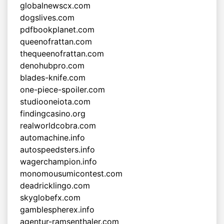
globalnewscx.com
dogslives.com
pdfbookplanet.com
queenofrattan.com
thequeenofrattan.com
denohubpro.com
blades-knife.com
one-piece-spoiler.com
studiooneiota.com
findingcasino.org
realworldcobra.com
automachine.info
autospeedsters.info
wagerchampion.info
monomousumicontest.com
deadricklingo.com
skyglobefx.com
gamblespherex.info
agentur-ramsenthaler.com