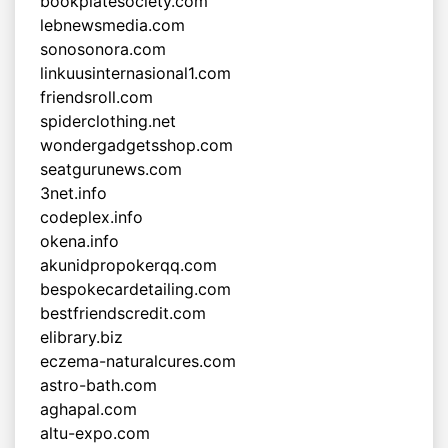
bookplatesociety.com
lebnewsmedia.com
sonosonora.com
linkuusinternasional1.com
friendsroll.com
spiderclothing.net
wondergadgetsshop.com
seatgurunews.com
3net.info
codeplex.info
okena.info
akunidpropokerqq.com
bespokecardetailing.com
bestfriendscredit.com
elibrary.biz
eczema-naturalcures.com
astro-bath.com
aghapal.com
altu-expo.com