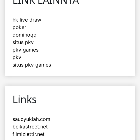
hk live draw
poker
dominoqq
situs pkv
pkv games
pkv
situs pkv games
Links
saucyukiah.com
beikastreet.net
filmizlettir.net