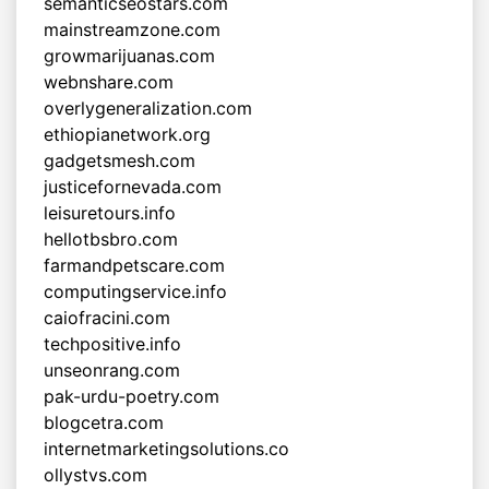
semanticseostars.com
mainstreamzone.com
growmarijuanas.com
webnshare.com
overlygeneralization.com
ethiopianetwork.org
gadgetsmesh.com
justicefornevada.com
leisuretours.info
hellotbsbro.com
farmandpetscare.com
computingservice.info
caiofracini.com
techpositive.info
unseonrang.com
pak-urdu-poetry.com
blogcetra.com
internetmarketingsolutions.co
ollystvs.com