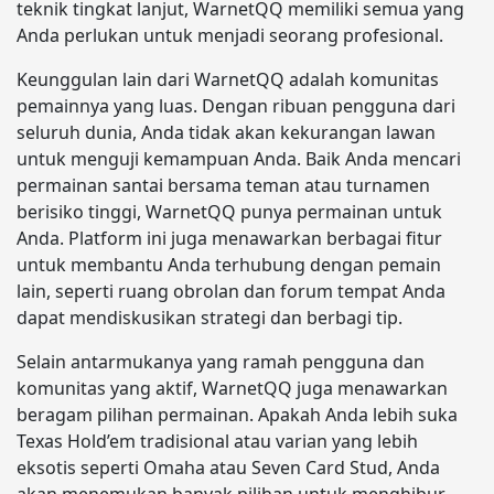
teknik tingkat lanjut, WarnetQQ memiliki semua yang
Anda perlukan untuk menjadi seorang profesional.
Keunggulan lain dari WarnetQQ adalah komunitas
pemainnya yang luas. Dengan ribuan pengguna dari
seluruh dunia, Anda tidak akan kekurangan lawan
untuk menguji kemampuan Anda. Baik Anda mencari
permainan santai bersama teman atau turnamen
berisiko tinggi, WarnetQQ punya permainan untuk
Anda. Platform ini juga menawarkan berbagai fitur
untuk membantu Anda terhubung dengan pemain
lain, seperti ruang obrolan dan forum tempat Anda
dapat mendiskusikan strategi dan berbagi tip.
Selain antarmukanya yang ramah pengguna dan
komunitas yang aktif, WarnetQQ juga menawarkan
beragam pilihan permainan. Apakah Anda lebih suka
Texas Hold’em tradisional atau varian yang lebih
eksotis seperti Omaha atau Seven Card Stud, Anda
akan menemukan banyak pilihan untuk menghibur