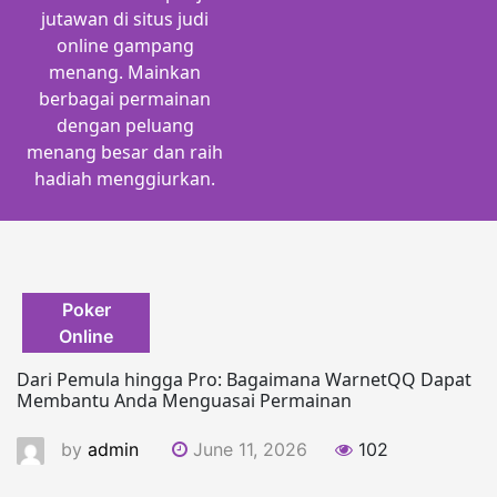
jutawan di situs judi
online gampang
menang. Mainkan
berbagai permainan
dengan peluang
menang besar dan raih
hadiah menggiurkan.
Poker
Online
Dari Pemula hingga Pro: Bagaimana WarnetQQ Dapat
Membantu Anda Menguasai Permainan
by
admin
June 11, 2026
102