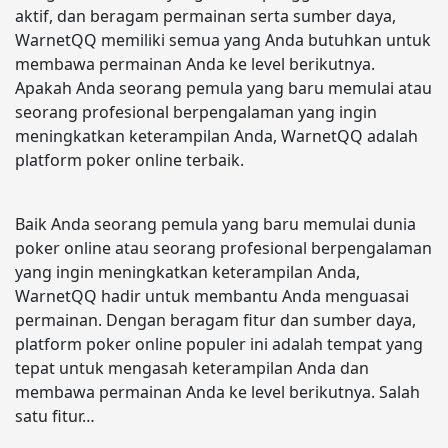
aktif, dan beragam permainan serta sumber daya,
WarnetQQ memiliki semua yang Anda butuhkan untuk
membawa permainan Anda ke level berikutnya.
Apakah Anda seorang pemula yang baru memulai atau
seorang profesional berpengalaman yang ingin
meningkatkan keterampilan Anda, WarnetQQ adalah
platform poker online terbaik.
Baik Anda seorang pemula yang baru memulai dunia
poker online atau seorang profesional berpengalaman
yang ingin meningkatkan keterampilan Anda,
WarnetQQ hadir untuk membantu Anda menguasai
permainan. Dengan beragam fitur dan sumber daya,
platform poker online populer ini adalah tempat yang
tepat untuk mengasah keterampilan Anda dan
membawa permainan Anda ke level berikutnya. Salah
satu fitur…