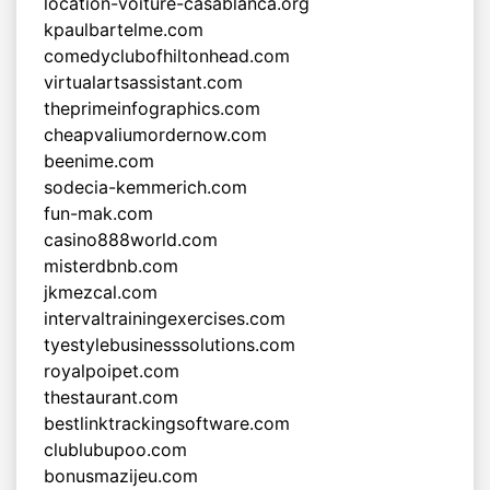
location-voiture-casablanca.org
kpaulbartelme.com
comedyclubofhiltonhead.com
virtualartsassistant.com
theprimeinfographics.com
cheapvaliumordernow.com
beenime.com
sodecia-kemmerich.com
fun-mak.com
casino888world.com
misterdbnb.com
jkmezcal.com
intervaltrainingexercises.com
tyestylebusinesssolutions.com
royalpoipet.com
thestaurant.com
bestlinktrackingsoftware.com
clublubupoo.com
bonusmazijeu.com