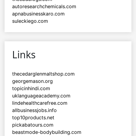
autoresearchchemicals.com
apnabusinesskaro.com
suleckiego.com
Links
thecedarglenmaltshop.com
georgemason.org
topicinhindi.com
uklanguageacademy.com
lindehealthcarefree.com
allbusinessjobs.info
top10products.net
pickabatours.com
beastmode-bodybuilding.com