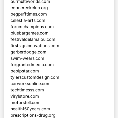
ourmultiworlds.com
cooncreekclub.org
pegpufftimes.com
celestia-arts.com
forumchampions.com
bluebargames.com
festivaldelamalou.com
firstsigninnovations.com
garberdodge.com
swim-wears.com
forgrantedmedia.com
peolpstar.com
tylerscustomdesign.com
carworksonline.com
techtimesss.com
virylstore.com
motorstell.com
health150years.com
prescriptions-drug.org