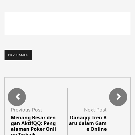
PKV GAMES
Previous Post
Next Post
Menang Besar den
Danaqq: Tren B
gan AktifQQ: Peng
aru dalam Gam
alaman Poker Onli
e Online
ne Terbaik