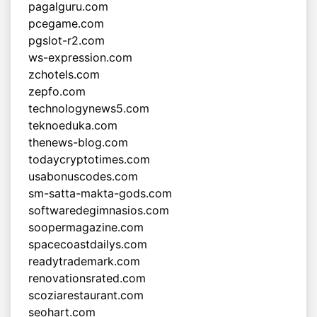
pagalguru.com
pcegame.com
pgslot-r2.com
ws-expression.com
zchotels.com
zepfo.com
technologynews5.com
teknoeduka.com
thenews-blog.com
todaycryptotimes.com
usabonuscodes.com
sm-satta-makta-gods.com
softwaredegimnasios.com
soopermagazine.com
spacecoastdailys.com
readytrademark.com
renovationsrated.com
scoziarestaurant.com
seohart.com