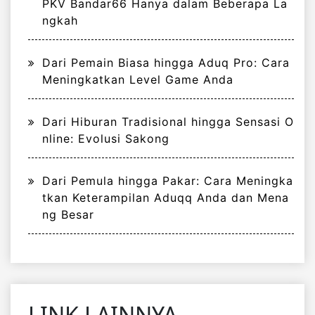
PKV Bandar66 Hanya dalam Beberapa La
ngkah
Dari Pemain Biasa hingga Aduq Pro: Cara
Meningkatkan Level Game Anda
Dari Hiburan Tradisional hingga Sensasi O
nline: Evolusi Sakong
Dari Pemula hingga Pakar: Cara Meningka
tkan Keterampilan Aduqq Anda dan Mena
ng Besar
LINK LAINNYA