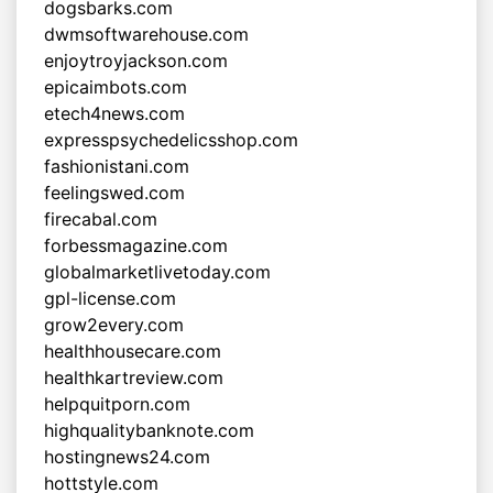
dogsbarks.com
dwmsoftwarehouse.com
enjoytroyjackson.com
epicaimbots.com
etech4news.com
expresspsychedelicsshop.com
fashionistani.com
feelingswed.com
firecabal.com
forbessmagazine.com
globalmarketlivetoday.com
gpl-license.com
grow2every.com
healthhousecare.com
healthkartreview.com
helpquitporn.com
highqualitybanknote.com
hostingnews24.com
hottstyle.com