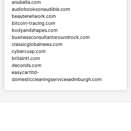
anubella.com
audiobooksonaudible.com
beautenetwork.com
bitcoin-tracing.com
bodyandshapes.com
businessconsultantsroundrock.com
classicglobalnews.com
cybercusp.com
britaintt.com
deconds.com
easycartltd-
domesticcleaningservicesedinburgh.com