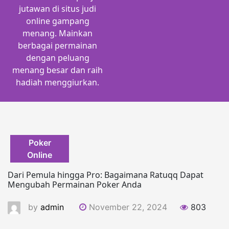
jutawan di situs judi
online gampang
menang. Mainkan
berbagai permainan
dengan peluang
menang besar dan raih
hadiah menggiurkan.
Poker
Online
Dari Pemula hingga Pro: Bagaimana Ratuqq Dapat
Mengubah Permainan Poker Anda
by
admin
November 22, 2024
803