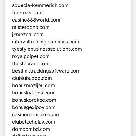
sodecia-kemmerich.com
fun-mak.com
casino888world.com
misterdbnb.com
jkmezcal.com
intervaltrainingexercises.com
tyestylebusinesssolutions.com
royalpoipet.com
thestaurant.com
bestlinktrackingsoftware.com
clublubupoo.com
bonusmazijeu.com
bonuskyfojea.com
bonuskorokee.com
bonusgexipoy.com
casinorelaxluxe.com
clubetechplay.com
domdombd.com