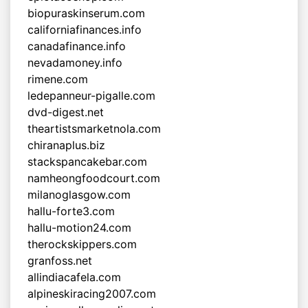
biopuraskinserum.com
californiafinances.info
canadafinance.info
nevadamoney.info
rimene.com
ledepanneur-pigalle.com
dvd-digest.net
theartistsmarketnola.com
chiranaplus.biz
stackspancakebar.com
namheongfoodcourt.com
milanoglasgow.com
hallu-forte3.com
hallu-motion24.com
therockskippers.com
granfoss.net
allindiacafela.com
alpineskiracing2007.com