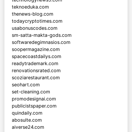
teknoeduka.com
thenews-blog.com
todaycryptotimes.com
usabonuscodes.com
sm-satta-makta-gods.com
softwaredegimnasios.com
soopermagazine.com
spacecoastdailys.com
readytrademark.com
renovationsrated.com
scoziarestaurant.com
seohart.com
set-cleaning.com
promodesignai.com
publicistspaper.com
quindaily.com
abosulte.com
aiverse24.com