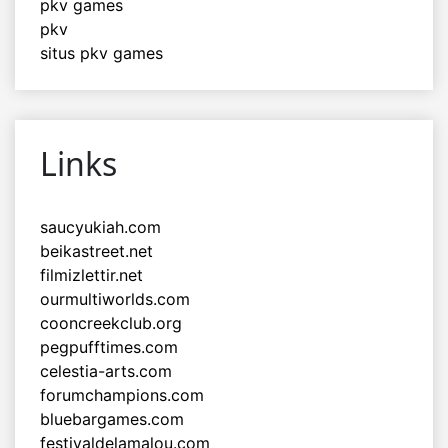
pkv games
pkv
situs pkv games
Links
saucyukiah.com
beikastreet.net
filmizlettir.net
ourmultiworlds.com
cooncreekclub.org
pegpufftimes.com
celestia-arts.com
forumchampions.com
bluebargames.com
festivaldelamalou.com