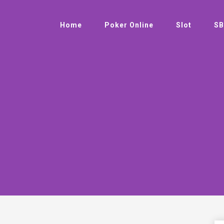
Home
Poker Online
Slot
S