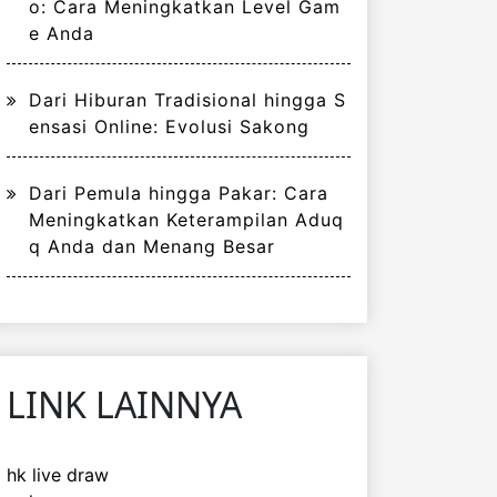
o: Cara Meningkatkan Level Gam
e Anda
Dari Hiburan Tradisional hingga S
ensasi Online: Evolusi Sakong
Dari Pemula hingga Pakar: Cara
Meningkatkan Keterampilan Aduq
q Anda dan Menang Besar
LINK LAINNYA
hk live draw