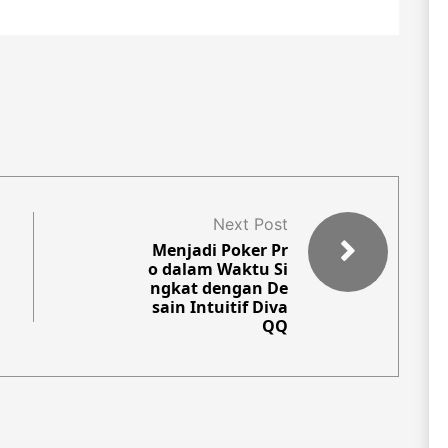
Next Post
Menjadi Poker Pr
o dalam Waktu Si
ngkat dengan De
sain Intuitif Diva
QQ