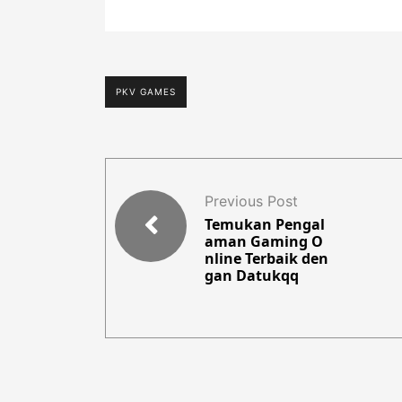
PKV GAMES
Previous Post
Temukan Pengal
aman Gaming O
nline Terbaik den
gan Datukqq