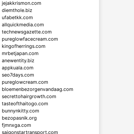
jejakkrismon.com
diemthole.biz
ufabetkk.com
allquickmedia.com
technewsgazette.com
pureglowfacecream.com
kingofherrings.com
mrbetjapan.com
anewentity.biz
appkuala.com
seo7days.com
pureglowcream.com
bloemenbezorgenvandaag.com
secrettohairgrowth.com
tasteofthaitogo.com
bunnynkitty.com
bezopasnik.org
fjmnxga.com
saigonstartransport.com