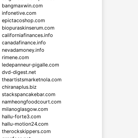
bangmaxwin.com
infonetive.com
epictacoshop.com
biopuraskinserum.com
californiafinances.info
canadafinance.info
nevadamoney.info
rimene.com
ledepanneur-pigalle.com
dvd-digest.net
theartistsmarketnola.com
chiranaplus.biz
stackspancakebar.com
namheongfoodcourt.com
milanoglasgow.com
hallu-forte3.com
hallu-motion24.com
therockskippers.com