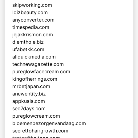
skipworking.com
loizbeauty.com
anyconverter.com
timespedia.com
jejakkrismon.com
diemthole.biz
ufabetkk.com
allquickmedia.com
technewsgazette.com
pureglowfacecream.com
kingofherrings.com
mrbetjapan.com
anewentity.biz
appkuala.com
seo7days.com
pureglowcream.com
bloemenbezorgenvandaag.com
secrettohairgrowth.com
tasteofthaitogo.com