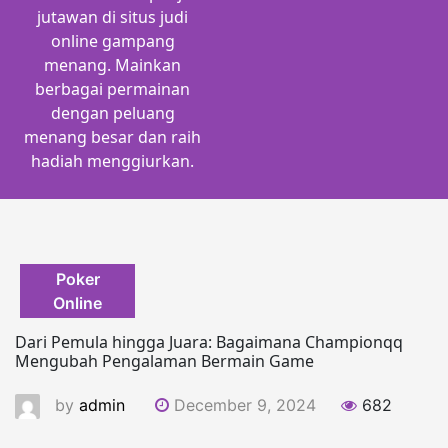
jutawan di situs judi
online gampang
menang. Mainkan
berbagai permainan
dengan peluang
menang besar dan raih
hadiah menggiurkan.
Poker
Online
Dari Pemula hingga Juara: Bagaimana Championqq ​​
Mengubah Pengalaman Bermain Game
by
admin
December 9, 2024
682