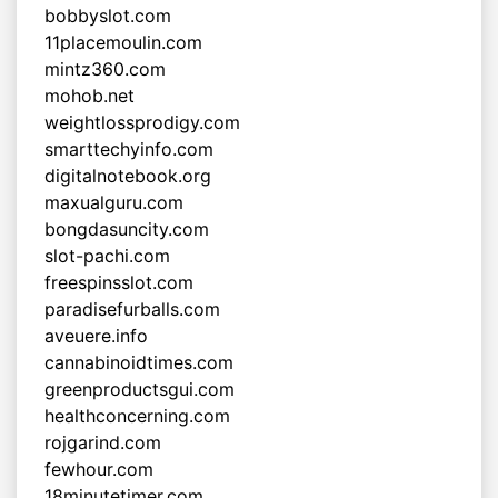
bobbyslot.com
11placemoulin.com
mintz360.com
mohob.net
weightlossprodigy.com
smarttechyinfo.com
digitalnotebook.org
maxualguru.com
bongdasuncity.com
slot-pachi.com
freespinsslot.com
paradisefurballs.com
aveuere.info
cannabinoidtimes.com
greenproductsgui.com
healthconcerning.com
rojgarind.com
fewhour.com
18minutetimer.com