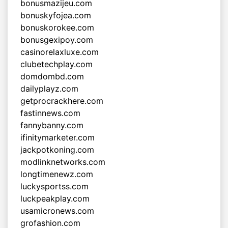
bonusmazijeu.com
bonuskyfojea.com
bonuskorokee.com
bonusgexipoy.com
casinorelaxluxe.com
clubetechplay.com
domdombd.com
dailyplayz.com
getprocrackhere.com
fastinnews.com
fannybanny.com
ifinitymarketer.com
jackpotkoning.com
modlinknetworks.com
longtimenewz.com
luckysportss.com
luckpeakplay.com
usamicronews.com
grofashion.com