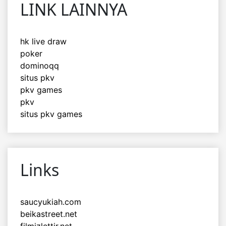
LINK LAINNYA
hk live draw
poker
dominoqq
situs pkv
pkv games
pkv
situs pkv games
Links
saucyukiah.com
beikastreet.net
filmizlettir.net