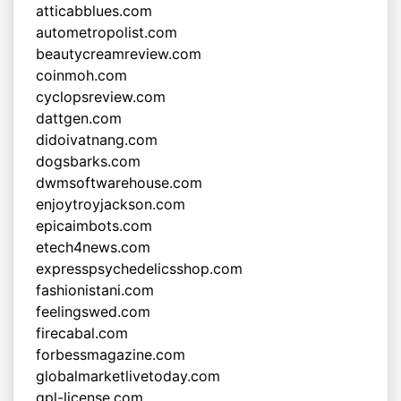
atticabblues.com
autometropolist.com
beautycreamreview.com
coinmoh.com
cyclopsreview.com
dattgen.com
didoivatnang.com
dogsbarks.com
dwmsoftwarehouse.com
enjoytroyjackson.com
epicaimbots.com
etech4news.com
expresspsychedelicsshop.com
fashionistani.com
feelingswed.com
firecabal.com
forbessmagazine.com
globalmarketlivetoday.com
gpl-license.com