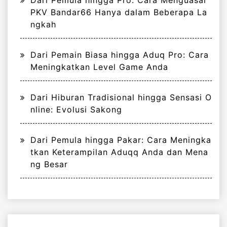
PKV Bandar66 Hanya dalam Beberapa La
ngkah
Dari Pemain Biasa hingga Aduq Pro: Cara
Meningkatkan Level Game Anda
Dari Hiburan Tradisional hingga Sensasi O
nline: Evolusi Sakong
Dari Pemula hingga Pakar: Cara Meningka
tkan Keterampilan Aduqq Anda dan Mena
ng Besar