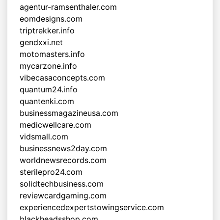
agentur-ramsenthaler.com
eomdesigns.com
triptrekker.info
gendxxi.net
motomasters.info
mycarzone.info
vibecasaconcepts.com
quantum24.info
quantenki.com
businessmagazineusa.com
medicwellcare.com
vidsmall.com
businessnews2day.com
worldnewsrecords.com
sterilepro24.com
solidtechbusiness.com
reviewcardgaming.com
experiencedexpertstowingservice.com
blackheadsshop.com