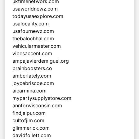
uktimenetwork.com
usaworldnewz.com
todayusaexplore.com
usalocality.com
usafournewz.com
thebalochhal.com
vehicularmaster.com
vibesaccent.com
ampajavierdemiguel.org
brainboosters.co
amberlately.com
joycebriscoe.com
aicarmina.com
mypartysupplystore.com
annforwisconsin.com
findjaipur.com
cultofjim.com
glimmerick.com
davidfollett.com