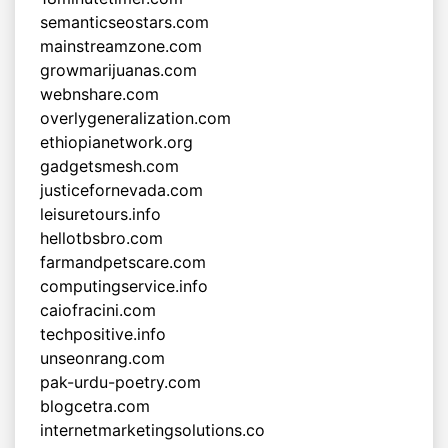
semanticseostars.com
mainstreamzone.com
growmarijuanas.com
webnshare.com
overlygeneralization.com
ethiopianetwork.org
gadgetsmesh.com
justicefornevada.com
leisuretours.info
hellotbsbro.com
farmandpetscare.com
computingservice.info
caiofracini.com
techpositive.info
unseonrang.com
pak-urdu-poetry.com
blogcetra.com
internetmarketingsolutions.co