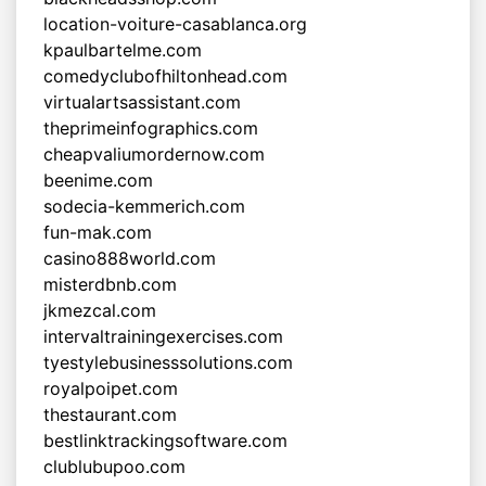
location-voiture-casablanca.org
kpaulbartelme.com
comedyclubofhiltonhead.com
virtualartsassistant.com
theprimeinfographics.com
cheapvaliumordernow.com
beenime.com
sodecia-kemmerich.com
fun-mak.com
casino888world.com
misterdbnb.com
jkmezcal.com
intervaltrainingexercises.com
tyestylebusinesssolutions.com
royalpoipet.com
thestaurant.com
bestlinktrackingsoftware.com
clublubupoo.com