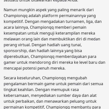
Namun mungkin aspek yang paling menarik dari
Championqq ​​adalah platform permainannya yang
kompetitif. Dengan mengadakan turnamen, liga, dan
acara lainnya, Championqq ​​memberi pemain
kesempatan untuk menguji keterampilan mereka
melawan orang lain dan membuktikan diri di medan
perang virtual. Dengan hadiah uang tunai,
sponsorship, dan hadiah lainnya yang bisa
diperebutkan, Championqq ​​memberdayakan para
gamer untuk mendorong diri mereka ke level baru dan
mencapai potensi penuh mereka.
Secara keseluruhan, Championqq ​​mengubah
pengalaman bermain game untuk pemain dari semua
tingkat keahlian. Dengan memupuk rasa
kebersamaan, menyediakan sumber daya dan alat
untuk perbaikan, dan menawarkan peluang untuk
permainan kompetitif, Championqq ​​membantu para