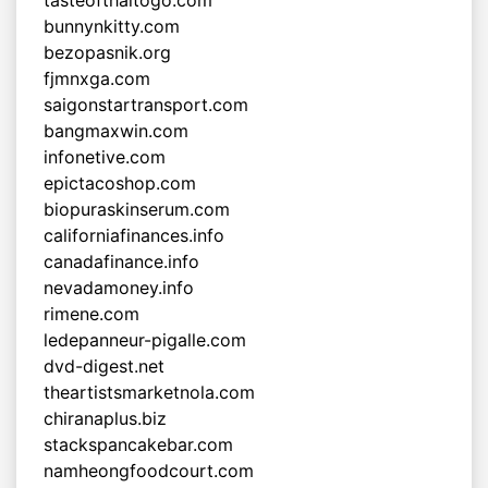
bunnynkitty.com
bezopasnik.org
fjmnxga.com
saigonstartransport.com
bangmaxwin.com
infonetive.com
epictacoshop.com
biopuraskinserum.com
californiafinances.info
canadafinance.info
nevadamoney.info
rimene.com
ledepanneur-pigalle.com
dvd-digest.net
theartistsmarketnola.com
chiranaplus.biz
stackspancakebar.com
namheongfoodcourt.com