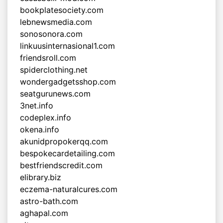
bookplatesociety.com
lebnewsmedia.com
sonosonora.com
linkuusinternasional1.com
friendsroll.com
spiderclothing.net
wondergadgetsshop.com
seatgurunews.com
3net.info
codeplex.info
okena.info
akunidpropokerqq.com
bespokecardetailing.com
bestfriendscredit.com
elibrary.biz
eczema-naturalcures.com
astro-bath.com
aghapal.com