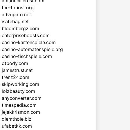
amarinhillcrest.com
the-tourist.org
advogato.net
isafebag.net
bloombergz.com
enterpriseboosts.com
casino-kartenspiele.com
casino-automatenspiele.org
casino-tischspiele.com
otbody.com
jamestrust.net
trenz24.com
skipworking.com
loizbeauty.com
anyconverter.com
timespedia.com
jejakkrismon.com
diemthole.biz
ufabetkk.com