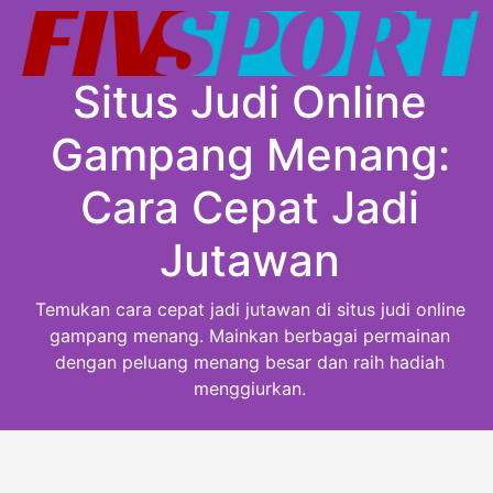
Skip
to
content
Situs Judi Online
Gampang Menang:
Cara Cepat Jadi
Jutawan
Temukan cara cepat jadi jutawan di situs judi online
gampang menang. Mainkan berbagai permainan
dengan peluang menang besar dan raih hadiah
menggiurkan.