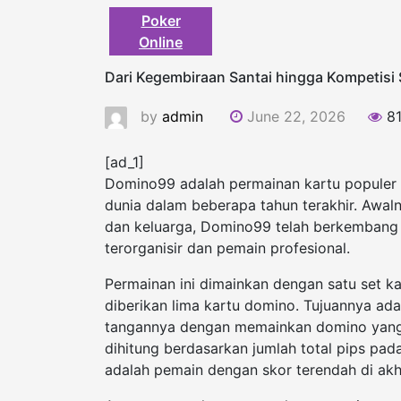
Poker
Online
Dari Kegembiraan Santai hingga Kompetisi 
by
admin
June 22, 2026
8
[ad_1]
Domino99 adalah permainan kartu populer 
dunia dalam beberapa tahun terakhir. Awa
dan keluarga, Domino99 telah berkembang 
terorganisir dan pemain profesional.
Permainan ini dimainkan dengan satu set k
diberikan lima kartu domino. Tujuannya a
tangannya dengan memainkan domino yang c
dihitung berdasarkan jumlah total pips p
adalah pemain dengan skor terendah di akh