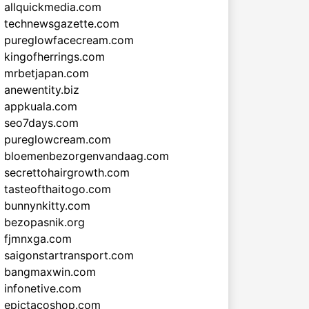
allquickmedia.com
technewsgazette.com
pureglowfacecream.com
kingofherrings.com
mrbetjapan.com
anewentity.biz
appkuala.com
seo7days.com
pureglowcream.com
bloemenbezorgenvandaag.com
secrettohairgrowth.com
tasteofthaitogo.com
bunnynkitty.com
bezopasnik.org
fjmnxga.com
saigonstartransport.com
bangmaxwin.com
infonetive.com
epictacoshop.com