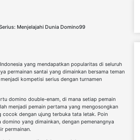
Serius: Menjelajahi Dunia Domino99
1
Indonesia yang mendapatkan popularitas di seluruh
lnya permainan santai yang dimainkan bersama teman
menjadi kompetisi serius dengan turnamen
artu domino double-enam, di mana setiap pemain
dalah menjadi pemain pertama yang mengosongkan
ocok dengan ujung terbuka tata letak. Poin
ada domino yang dimainkan, dengan pemenangnya
ir permainan.