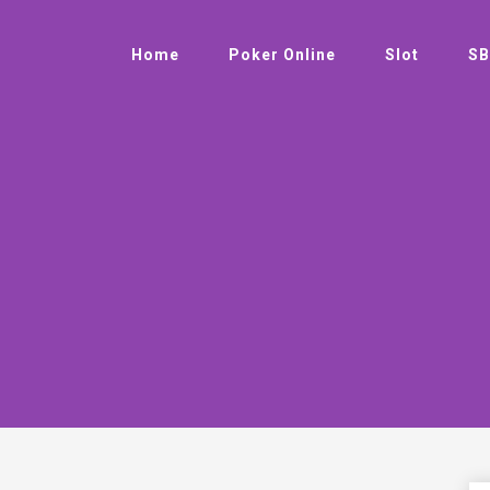
Home
Poker Online
Slot
S