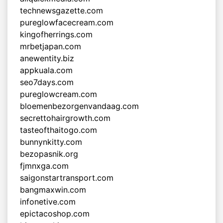
technewsgazette.com
pureglowfacecream.com
kingofherrings.com
mrbetjapan.com
anewentity.biz
appkuala.com
seo7days.com
pureglowcream.com
bloemenbezorgenvandaag.com
secrettohairgrowth.com
tasteofthaitogo.com
bunnynkitty.com
bezopasnik.org
fjmnxga.com
saigonstartransport.com
bangmaxwin.com
infonetive.com
epictacoshop.com