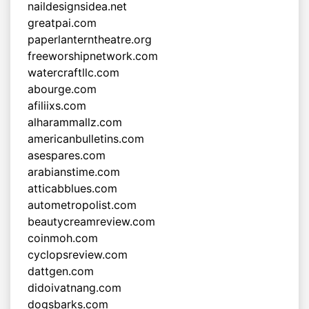
naildesignsidea.net
greatpai.com
paperlanterntheatre.org
freeworshipnetwork.com
watercraftllc.com
abourge.com
afiliixs.com
alharammallz.com
americanbulletins.com
asespares.com
arabianstime.com
atticabblues.com
autometropolist.com
beautycreamreview.com
coinmoh.com
cyclopsreview.com
dattgen.com
didoivatnang.com
dogsbarks.com