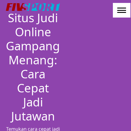
Skip
to
Situs Judi
content
Online
Gampang
Menang:
Cara
Cepat
Jadi
Jutawan
Temukan cara cepat jadi