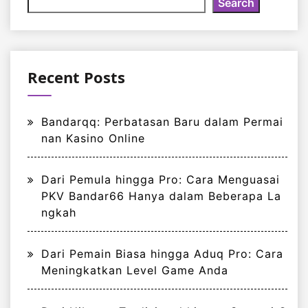
Search
Recent Posts
Bandarqq: Perbatasan Baru dalam Permai
nan Kasino Online
Dari Pemula hingga Pro: Cara Menguasai
PKV Bandar66 Hanya dalam Beberapa La
ngkah
Dari Pemain Biasa hingga Aduq Pro: Cara
Meningkatkan Level Game Anda