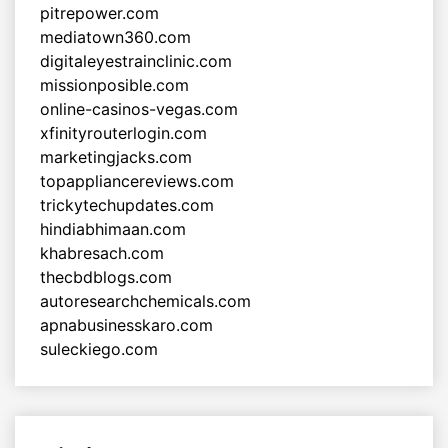
pitrepower.com
mediatown360.com
digitaleyestrainclinic.com
missionposible.com
online-casinos-vegas.com
xfinityrouterlogin.com
marketingjacks.com
topappliancereviews.com
trickytechupdates.com
hindiabhimaan.com
khabresach.com
thecbdblogs.com
autoresearchchemicals.com
apnabusinesskaro.com
suleckiego.com