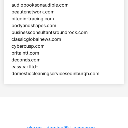
audiobooksonaudible.com
beautenetwork.com
bitcoin-tracing.com
bodyandshapes.com
businessconsultantsroundrock.com
classicglobalnews.com
cybercusp.com
britaintt.com
deconds.com
easycartltd-
domesticcleaningservicesedinburgh.com
pkv qq
|
domino99
|
bandarqq