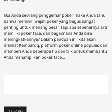
Jika Anda seorang penggemar poker, maka Anda tahu
bahwa memiliki wajah poker yang bagus sangat
penting untuk menang besar. Tapi apa sebenarnya arti
memiliki poker face, dan bagaimana Anda bisa
meningkatkannya? Dalam panduan ini, kita akan
melihat Kembarqq, platform poker online populer, dan
memberi Anda beberapa tip dan trik untuk membantu
Anda menampilkan poker face…
PKV GAMES