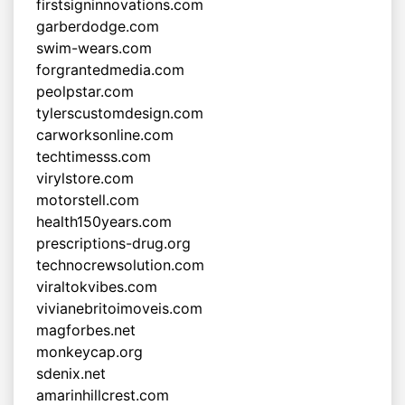
firstsigninnovations.com
garberdodge.com
swim-wears.com
forgrantedmedia.com
peolpstar.com
tylerscustomdesign.com
carworksonline.com
techtimesss.com
virylstore.com
motorstell.com
health150years.com
prescriptions-drug.org
technocrewsolution.com
viraltokvibes.com
vivianebritoimoveis.com
magforbes.net
monkeycap.org
sdenix.net
amarinhillcrest.com