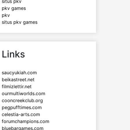
situs pkv
pkv games
pkv
situs pkv games
Links
saucyukiah.com
beikastreet.net
filmizlettir.net
ourmultiworlds.com
cooncreekclub.org
pegpufftimes.com
celestia-arts.com
forumchampions.com
bluebargames.com