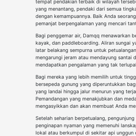
tempat pendakian terbaik di wilayah terseb
yang menantang, pendaki dari semua tingk
dengan kemampuannya. Baik Anda seorang 
pemanjat berpengalaman yang mencari tan
Bagi penggemar air, Damqq menawarkan berb
kayak, dan paddleboarding. Aliran sungai 
latar belakang sempurna untuk petualangan
mengarungi jeram atau mendayung santai di
mendapatkan pengalaman yang tak terlupa
Bagi mereka yang lebih memilih untuk ting
bersepeda gunung yang diperuntukkan bagi 
yang landai hingga jalur menurun yang terja
Pemandangan yang menakjubkan dan medan
mengasyikkan dan akan membuat Anda meng
Setelah seharian berpetualang, pengunjung 
penginapan nyaman yang memenuhi lanskap. 
lokal atau berkumpul di sekitar api unggu