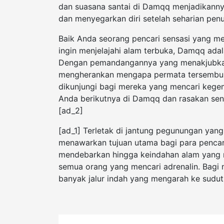
dan suasana santai di Damqq menjadikann
dan menyegarkan diri setelah seharian pen
Baik Anda seorang pencari sensasi yang me
ingin menjelajahi alam terbuka, Damqq adal
Dengan pemandangannya yang menakjubkan,
mengherankan mengapa permata tersembunyi
dikunjungi bagi mereka yang mencari kege
Anda berikutnya di Damqq dan rasakan sen
[ad_2]
[ad_1] Terletak di jantung pegunungan ya
menawarkan tujuan utama bagi para pencari 
mendebarkan hingga keindahan alam yang me
semua orang yang mencari adrenalin. Bag
banyak jalur indah yang mengarah ke sud