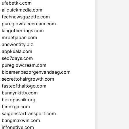
ufabetkk.com
allquickmedia.com
technewsgazette.com
pureglowfacecream.com
kingofherrings.com
mrbetjapan.com
anewentity.biz
appkuala.com
seo7days.com
pureglowcream.com
bloemenbezorgenvandaag.com
secrettohairgrowth.com
tasteofthaitogo.com
bunnynkitty.com
bezopasnik.org
fjmnxga.com
saigonstartransport.com
bangmaxwin.com
infonetive.com