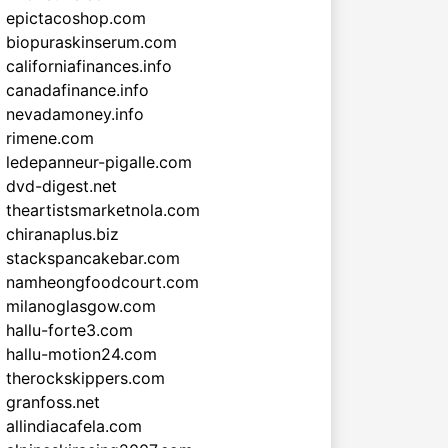
epictacoshop.com
biopuraskinserum.com
californiafinances.info
canadafinance.info
nevadamoney.info
rimene.com
ledepanneur-pigalle.com
dvd-digest.net
theartistsmarketnola.com
chiranaplus.biz
stackspancakebar.com
namheongfoodcourt.com
milanoglasgow.com
hallu-forte3.com
hallu-motion24.com
therockskippers.com
granfoss.net
allindiacafela.com