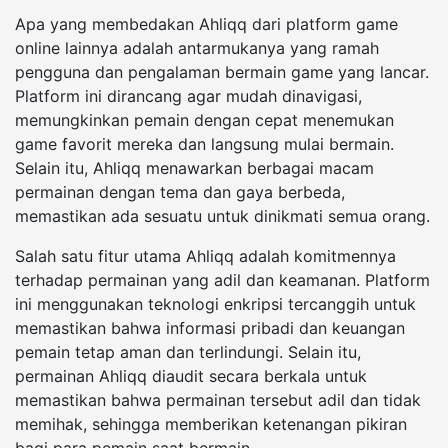
Apa yang membedakan Ahliqq dari platform game
online lainnya adalah antarmukanya yang ramah
pengguna dan pengalaman bermain game yang lancar.
Platform ini dirancang agar mudah dinavigasi,
memungkinkan pemain dengan cepat menemukan
game favorit mereka dan langsung mulai bermain.
Selain itu, Ahliqq menawarkan berbagai macam
permainan dengan tema dan gaya berbeda,
memastikan ada sesuatu untuk dinikmati semua orang.
Salah satu fitur utama Ahliqq adalah komitmennya
terhadap permainan yang adil dan keamanan. Platform
ini menggunakan teknologi enkripsi tercanggih untuk
memastikan bahwa informasi pribadi dan keuangan
pemain tetap aman dan terlindungi. Selain itu,
permainan Ahliqq diaudit secara berkala untuk
memastikan bahwa permainan tersebut adil dan tidak
memihak, sehingga memberikan ketenangan pikiran
bagi para pemain saat bermain.