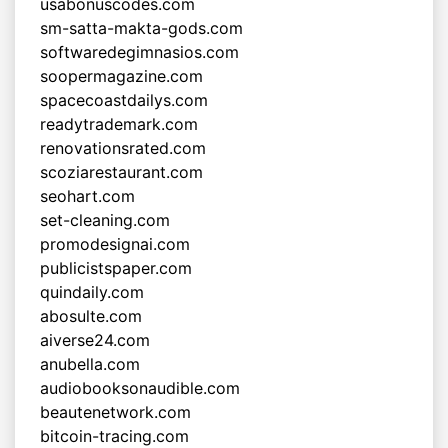
usabonuscodes.com
sm-satta-makta-gods.com
softwaredegimnasios.com
soopermagazine.com
spacecoastdailys.com
readytrademark.com
renovationsrated.com
scoziarestaurant.com
seohart.com
set-cleaning.com
promodesignai.com
publicistspaper.com
quindaily.com
abosulte.com
aiverse24.com
anubella.com
audiobooksonaudible.com
beautenetwork.com
bitcoin-tracing.com