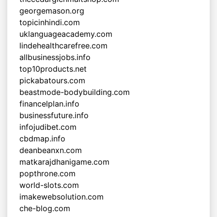
georgemason.org
topicinhindi.com
uklanguageacademy.com
lindehealthcarefree.com
allbusinessjobs.info
top10products.net
pickabatours.com
beastmode-bodybuilding.com
financelplan.info
businessfuture.info
infojudibet.com
cbdmap.info
deanbeanxn.com
matkarajdhanigame.com
popthrone.com
world-slots.com
imakewebsolution.com
che-blog.com