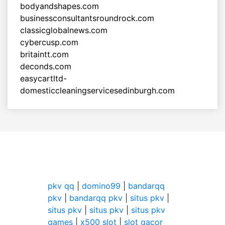
bodyandshapes.com
businessconsultantsroundrock.com
classicglobalnews.com
cybercusp.com
britaintt.com
deconds.com
easycartltd-
domesticcleaningservicesedinburgh.com
pkv qq
|
domino99
|
bandarqq
pkv
|
bandarqq pkv
|
situs pkv
|
situs pkv
|
situs pkv
|
situs pkv
games
|
x500 slot
|
slot gacor