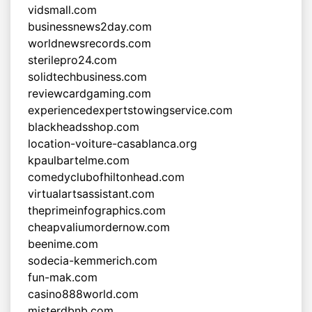
vidsmall.com
businessnews2day.com
worldnewsrecords.com
sterilepro24.com
solidtechbusiness.com
reviewcardgaming.com
experiencedexpertstowingservice.com
blackheadsshop.com
location-voiture-casablanca.org
kpaulbartelme.com
comedyclubofhiltonhead.com
virtualartsassistant.com
theprimeinfographics.com
cheapvaliumordernow.com
beenime.com
sodecia-kemmerich.com
fun-mak.com
casino888world.com
misterdbnb.com