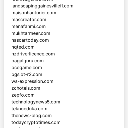
landscapinggainesvillefl.com
maisonhauturier.com
mascreator.com
menafahmi.com
mukhtarmeer.com
nascartoday.com
nqted.com
nzdriverlicence.com
pagalguru.com
pcegame.com
pgslot-r2.com
ws-expression.com
zchotels.com
zepfo.com
technologynews5.com
teknoeduka.com
thenews-blog.com
todaycryptotimes.com