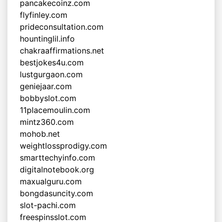
pancakecoinz.com
flyfinley.com
prideconsultation.com
hountinglil.info
chakraaffirmations.net
bestjokes4u.com
lustgurgaon.com
geniejaar.com
bobbyslot.com
11placemoulin.com
mintz360.com
mohob.net
weightlossprodigy.com
smarttechyinfo.com
digitalnotebook.org
maxualguru.com
bongdasuncity.com
slot-pachi.com
freespinsslot.com