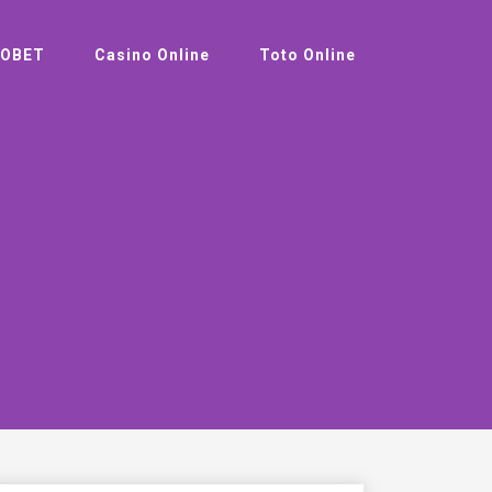
BOBET
Casino Online
Toto Online