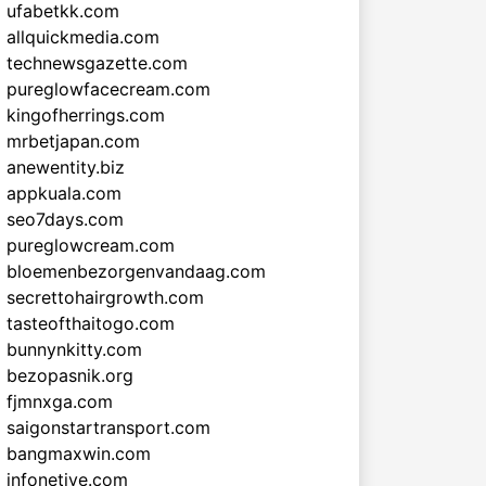
ufabetkk.com
allquickmedia.com
technewsgazette.com
pureglowfacecream.com
kingofherrings.com
mrbetjapan.com
anewentity.biz
appkuala.com
seo7days.com
pureglowcream.com
bloemenbezorgenvandaag.com
secrettohairgrowth.com
tasteofthaitogo.com
bunnynkitty.com
bezopasnik.org
fjmnxga.com
saigonstartransport.com
bangmaxwin.com
infonetive.com