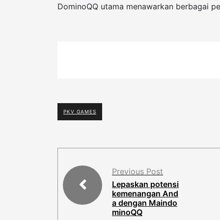
DominoQQ utama menawarkan berbagai perm
PKV GAMES
Previous Post
Lepaskan potensi
kemenangan And
a dengan Maindo
minoQQ