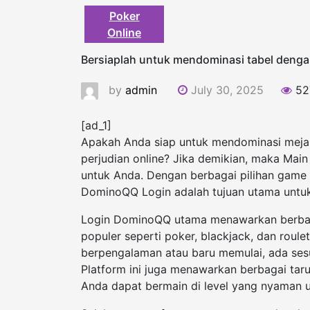
Poker
Online
Bersiaplah untuk mendominasi tabel deng
by
admin
July 30, 2025
52
[ad_1]
Apakah Anda siap untuk mendominasi meja
perjudian online? Jika demikian, maka Ma
untuk Anda. Dengan berbagai pilihan gam
DominoQQ Login adalah tujuan utama untu
Login DominoQQ utama menawarkan berbagai
populer seperti poker, blackjack, dan roul
berpengalaman atau baru memulai, ada ses
Platform ini juga menawarkan berbagai ta
Anda dapat bermain di level yang nyaman 