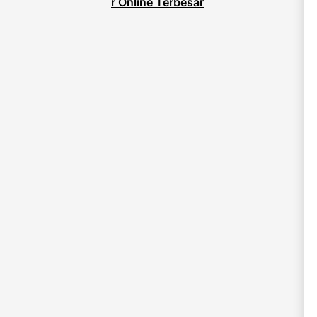
r Online Terbesar