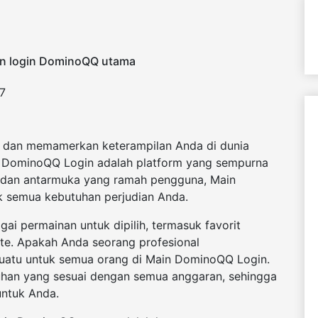
an login DominoQQ utama
7
 dan memamerkan keterampilan Anda di dunia
in DominoQQ Login adalah platform yang sempurna
e dan antarmuka yang ramah pengguna, Main
k semua kebutuhan perjudian Anda.
 permainan untuk dipilih, termasuk favorit
ette. Apakah Anda seorang profesional
uatu untuk semua orang di Main DominoQQ Login.
ruhan yang sesuai dengan semua anggaran, sehingga
untuk Anda.