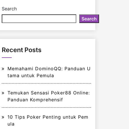
Search
Search
Recent Posts
Memahami DominoQQ: Panduan U
tama untuk Pemula
Temukan Sensasi Poker88 Online:
Panduan Komprehensif
10 Tips Poker Penting untuk Pem
ula