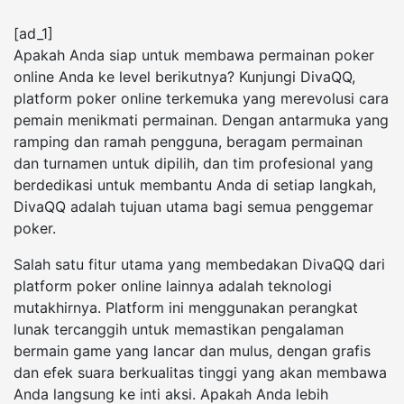
[ad_1]
Apakah Anda siap untuk membawa permainan poker
online Anda ke level berikutnya? Kunjungi DivaQQ,
platform poker online terkemuka yang merevolusi cara
pemain menikmati permainan. Dengan antarmuka yang
ramping dan ramah pengguna, beragam permainan
dan turnamen untuk dipilih, dan tim profesional yang
berdedikasi untuk membantu Anda di setiap langkah,
DivaQQ adalah tujuan utama bagi semua penggemar
poker.
Salah satu fitur utama yang membedakan DivaQQ dari
platform poker online lainnya adalah teknologi
mutakhirnya. Platform ini menggunakan perangkat
lunak tercanggih untuk memastikan pengalaman
bermain game yang lancar dan mulus, dengan grafis
dan efek suara berkualitas tinggi yang akan membawa
Anda langsung ke inti aksi. Apakah Anda lebih