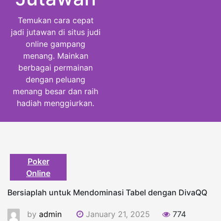
Temukan cara cepat
jadi jutawan di situs judi
online gampang
menang. Mainkan
berbagai permainan
dengan peluang
menang besar dan raih
hadiah menggiurkan.
Poker
Online
Bersiaplah untuk Mendominasi Tabel dengan DivaQQ
by
admin
January 21, 2025
774