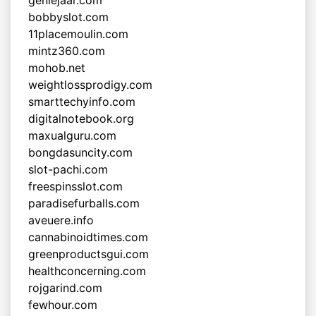
bobbyslot.com
11placemoulin.com
mintz360.com
mohob.net
weightlossprodigy.com
smarttechyinfo.com
digitalnotebook.org
maxualguru.com
bongdasuncity.com
slot-pachi.com
freespinsslot.com
paradisefurballs.com
aveuere.info
cannabinoidtimes.com
greenproductsgui.com
healthconcerning.com
rojgarind.com
fewhour.com