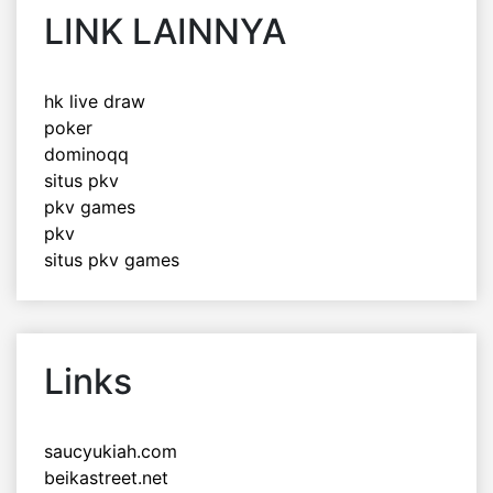
LINK LAINNYA
hk live draw
poker
dominoqq
situs pkv
pkv games
pkv
situs pkv games
Links
saucyukiah.com
beikastreet.net