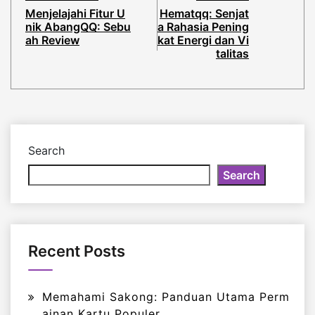
Menjelajahi Fitur U
Hematqq: Senjat
nik AbangQQ: Sebu
a Rahasia Pening
ah Review
kat Energi dan Vi
talitas
Search
Search
Recent Posts
Memahami Sakong: Panduan Utama Perm
ainan Kartu Populer