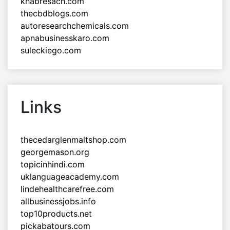
khabresach.com
thecbdblogs.com
autoresearchchemicals.com
apnabusinesskaro.com
suleckiego.com
Links
thecedarglenmaltshop.com
georgemason.org
topicinhindi.com
uklanguageacademy.com
lindehealthcarefree.com
allbusinessjobs.info
top10products.net
pickabatours.com