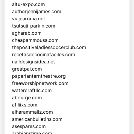
altu-expo.com
authorjennijames.com
viajearoma.net
tsutsuji-parkin.com
agharab.com
cheapammousa.com
thepositiveladiessoccerclub.com
recetasdecocinafaciles.com
naildesignsidea.net
greatpai.com
paperlanterntheatre.org
freeworshipnetwork.com
watercraftllc.com
abourge.com
afiliixs.com
alharammallz.com
americanbulletins.com
asespares.com
arabianstime.com