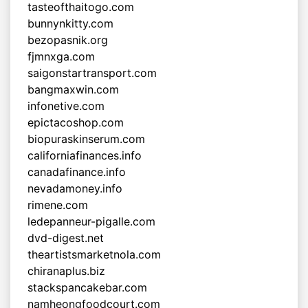
tasteofthaitogo.com
bunnynkitty.com
bezopasnik.org
fjmnxga.com
saigonstartransport.com
bangmaxwin.com
infonetive.com
epictacoshop.com
biopuraskinserum.com
californiafinances.info
canadafinance.info
nevadamoney.info
rimene.com
ledepanneur-pigalle.com
dvd-digest.net
theartistsmarketnola.com
chiranaplus.biz
stackspancakebar.com
namheongfoodcourt.com