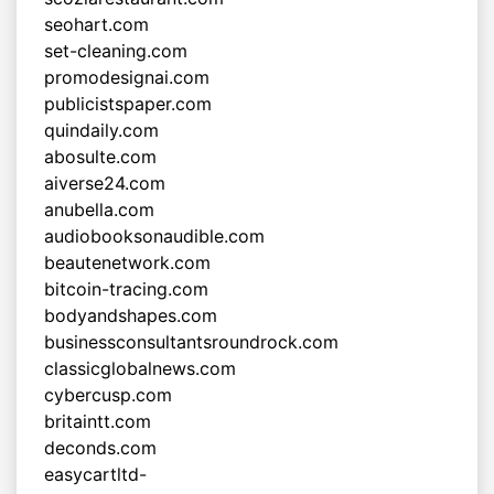
seohart.com
set-cleaning.com
promodesignai.com
publicistspaper.com
quindaily.com
abosulte.com
aiverse24.com
anubella.com
audiobooksonaudible.com
beautenetwork.com
bitcoin-tracing.com
bodyandshapes.com
businessconsultantsroundrock.com
classicglobalnews.com
cybercusp.com
britaintt.com
deconds.com
easycartltd-