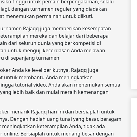
isiko tinggi untuk pemain berpengalaman, selalu
lagi, dengan turnamen reguler yang diadakan
pat menemukan permainan untuk diikuti.
, turnamen Rajaqq juga memberikan kesempatan
terampilan mereka dan belajar dari beberapa
ain dari seluruh dunia yang berkompetisi di
atan untuk menguji kecerdasan Anda melawan
u di sepanjang turnamen.
er Anda ke level berikutnya, Rajaqq juga
at untuk membantu Anda meningkatkan
 hingga tutorial video, Anda akan menemukan semua
yang lebih baik dan mulai meraih kemenangan
oker menarik Rajaqq hari ini dan bersiaplah untuk
ya. Dengan hadiah uang tunai yang besar, beragam
uk meningkatkan keterampilan Anda, tidak ada
er online. Bersiaplah untuk menang besar dengan