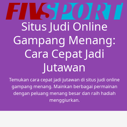
Skip
to
content
Situs Judi Online
Gampang Menang:
Cara Cepat Jadi
Jutawan
Temukan cara cepat jadi jutawan di situs judi online
gampang menang. Mainkan berbagai permainan
dengan peluang menang besar dan raih hadiah
menggiurkan.