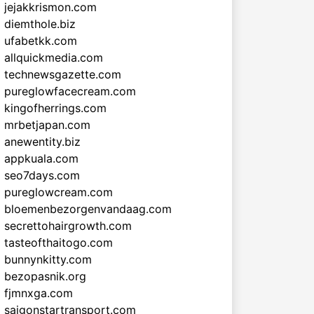
jejakkrismon.com
diemthole.biz
ufabetkk.com
allquickmedia.com
technewsgazette.com
pureglowfacecream.com
kingofherrings.com
mrbetjapan.com
anewentity.biz
appkuala.com
seo7days.com
pureglowcream.com
bloemenbezorgenvandaag.com
secrettohairgrowth.com
tasteofthaitogo.com
bunnynkitty.com
bezopasnik.org
fjmnxga.com
saigonstartransport.com