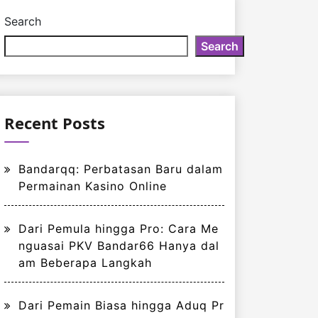
Search
Search
Recent Posts
Bandarqq: Perbatasan Baru dalam
Permainan Kasino Online
Dari Pemula hingga Pro: Cara Me
nguasai PKV Bandar66 Hanya dal
am Beberapa Langkah
Dari Pemain Biasa hingga Aduq Pr