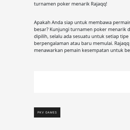
turnamen poker menarik Rajaqq!
Apakah Anda siap untuk membawa permaina
besar? Kunjungi turnamen poker menarik 
dipilih, selalu ada sesuatu untuk setiap ti
berpengalaman atau baru memulai. Rajaqq 
menawarkan pemain kesempatan untuk be
PKV GAMES