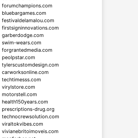
forumchampions.com
bluebargames.com
festivaldelamalou.com
firstsigninnovations.com
garberdodge.com
swim-wears.com
forgrantedmedia.com
peolpstar.com
tylerscustomdesign.com
carworksonline.com
techtimesss.com
virylstore.com
motorstell.com
health150years.com
prescriptions-drug.org
technocrewsolution.com
viraltokvibes.com
vivianebritoimoveis.com