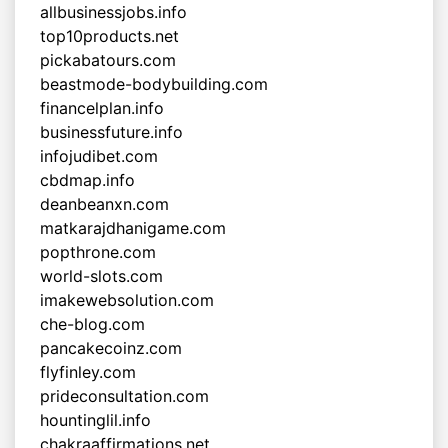
allbusinessjobs.info
top10products.net
pickabatours.com
beastmode-bodybuilding.com
financelplan.info
businessfuture.info
infojudibet.com
cbdmap.info
deanbeanxn.com
matkarajdhanigame.com
popthrone.com
world-slots.com
imakewebsolution.com
che-blog.com
pancakecoinz.com
flyfinley.com
prideconsultation.com
hountinglil.info
chakraaffirmations.net