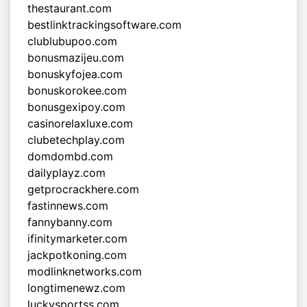
thestaurant.com
bestlinktrackingsoftware.com
clublubupoo.com
bonusmazijeu.com
bonuskyfojea.com
bonuskorokee.com
bonusgexipoy.com
casinorelaxluxe.com
clubetechplay.com
domdombd.com
dailyplayz.com
getprocrackhere.com
fastinnews.com
fannybanny.com
ifinitymarketer.com
jackpotkoning.com
modlinknetworks.com
longtimenewz.com
luckysportss.com