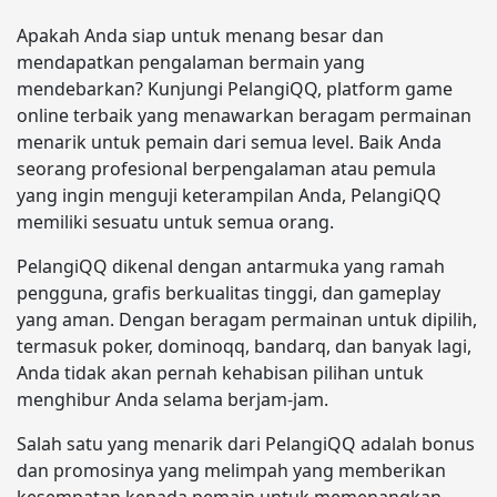
Apakah Anda siap untuk menang besar dan
mendapatkan pengalaman bermain yang
mendebarkan? Kunjungi PelangiQQ, platform game
online terbaik yang menawarkan beragam permainan
menarik untuk pemain dari semua level. Baik Anda
seorang profesional berpengalaman atau pemula
yang ingin menguji keterampilan Anda, PelangiQQ
memiliki sesuatu untuk semua orang.
PelangiQQ dikenal dengan antarmuka yang ramah
pengguna, grafis berkualitas tinggi, dan gameplay
yang aman. Dengan beragam permainan untuk dipilih,
termasuk poker, dominoqq, bandarq, dan banyak lagi,
Anda tidak akan pernah kehabisan pilihan untuk
menghibur Anda selama berjam-jam.
Salah satu yang menarik dari PelangiQQ adalah bonus
dan promosinya yang melimpah yang memberikan
kesempatan kepada pemain untuk memenangkan