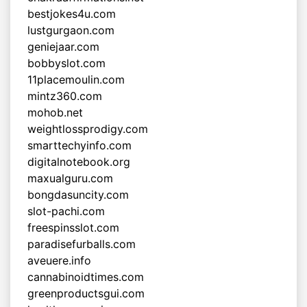
bestjokes4u.com
lustgurgaon.com
geniejaar.com
bobbyslot.com
11placemoulin.com
mintz360.com
mohob.net
weightlossprodigy.com
smarttechyinfo.com
digitalnotebook.org
maxualguru.com
bongdasuncity.com
slot-pachi.com
freespinsslot.com
paradisefurballs.com
aveuere.info
cannabinoidtimes.com
greenproductsgui.com