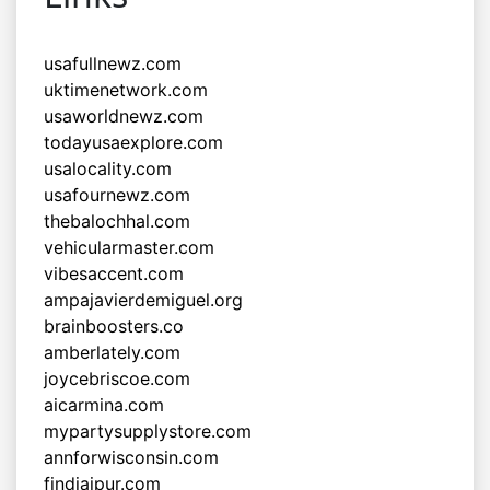
usafullnewz.com
uktimenetwork.com
usaworldnewz.com
todayusaexplore.com
usalocality.com
usafournewz.com
thebalochhal.com
vehicularmaster.com
vibesaccent.com
ampajavierdemiguel.org
brainboosters.co
amberlately.com
joycebriscoe.com
aicarmina.com
mypartysupplystore.com
annforwisconsin.com
findjaipur.com