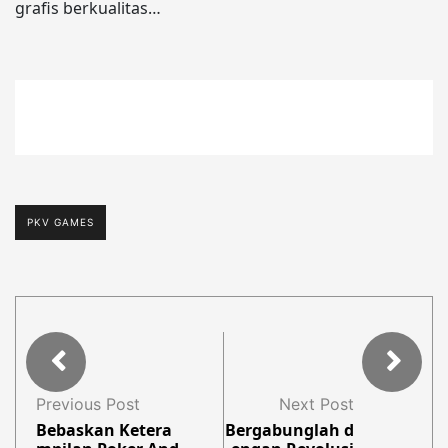
grafis berkualitas…
PKV GAMES
Previous Post
Next Post
Bebaskan Ketera
Bergabunglah d