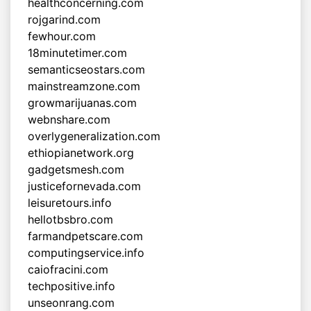
healthconcerning.com
rojgarind.com
fewhour.com
18minutetimer.com
semanticseostars.com
mainstreamzone.com
growmarijuanas.com
webnshare.com
overlygeneralization.com
ethiopianetwork.org
gadgetsmesh.com
justicefornevada.com
leisuretours.info
hellotbsbro.com
farmandpetscare.com
computingservice.info
caiofracini.com
techpositive.info
unseonrang.com