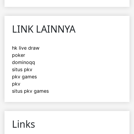
LINK LAINNYA
hk live draw
poker
dominoqq
situs pkv
pkv games
pkv
situs pkv games
Links