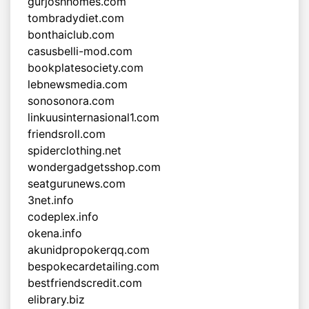
gurjoshhomes.com
tombradydiet.com
bonthaiclub.com
casusbelli-mod.com
bookplatesociety.com
lebnewsmedia.com
sonosonora.com
linkuusinternasional1.com
friendsroll.com
spiderclothing.net
wondergadgetsshop.com
seatgurunews.com
3net.info
codeplex.info
okena.info
akunidpropokerqq.com
bespokecardetailing.com
bestfriendscredit.com
elibrary.biz