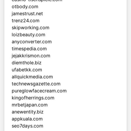
otbody.com
jamestrust.net
trenz24.com
skipworking.com
loizbeauty.com
anyconverter.com
timespedia.com
jejakkrismon.com
diemthole.biz
ufabetkk.com
allquickmedia.com
technewsgazette.com
pureglowfacecream.com
kingofherrings.com
mrbetjapan.com
anewentity.biz
appkuala.com
seo7days.com