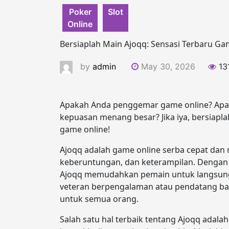
Poker
Slot
Online
Bersiaplah Main Ajoqq: Sensasi Terbaru Ga
by
admin
May 30, 2026
13
Apakah Anda penggemar game online? Apa
kepuasan menang besar? Jika iya, bersiapl
game online!
Ajoqq adalah game online serba cepat dan
keberuntungan, dan keterampilan. Denga
Ajoqq memudahkan pemain untuk langsung
veteran berpengalaman atau pendatang bar
untuk semua orang.
Salah satu hal terbaik tentang Ajoqq adala