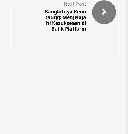
Next Post
Bangkitnya Kemi
lauqq: Menjelaja
hi Kesuksesan di
Balik Platform