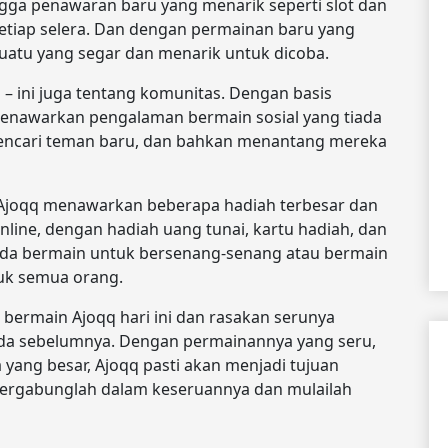
ingga penawaran baru yang menarik seperti slot dan
setiap selera. Dan dengan permainan baru yang
suatu yang segar dan menarik untuk dicoba.
– ini juga tentang komunitas. Dengan basis
menawarkan pengalaman bermain sosial yang tiada
encari teman baru, dan bahkan menantang mereka
. Ajoqq menawarkan beberapa hadiah terbesar dan
ine, dengan hadiah uang tunai, kartu hadiah, dan
Anda bermain untuk bersenang-senang atau bermain
uk semua orang.
bermain Ajoqq hari ini dan rasakan serunya
da sebelumnya. Dengan permainannya yang seru,
yang besar, Ajoqq pasti akan menjadi tujuan
 Bergabunglah dalam keseruannya dan mulailah