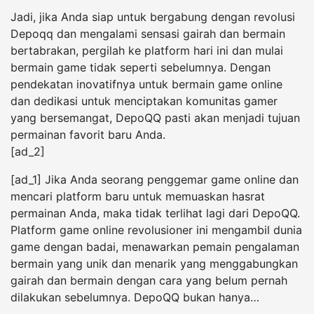
Jadi, jika Anda siap untuk bergabung dengan revolusi
Depoqq dan mengalami sensasi gairah dan bermain
bertabrakan, pergilah ke platform hari ini dan mulai
bermain game tidak seperti sebelumnya. Dengan
pendekatan inovatifnya untuk bermain game online
dan dedikasi untuk menciptakan komunitas gamer
yang bersemangat, DepoQQ pasti akan menjadi tujuan
permainan favorit baru Anda.
[ad_2]
[ad_1] Jika Anda seorang penggemar game online dan
mencari platform baru untuk memuaskan hasrat
permainan Anda, maka tidak terlihat lagi dari DepoQQ.
Platform game online revolusioner ini mengambil dunia
game dengan badai, menawarkan pemain pengalaman
bermain yang unik dan menarik yang menggabungkan
gairah dan bermain dengan cara yang belum pernah
dilakukan sebelumnya. DepoQQ bukan hanya…