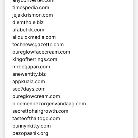
timespedia.com
jejakkrismon.com
diemthole.biz
ufabetkk.com
allquickmedia.com
technewsgazette.com
pureglowfacecream.com
kingofherrings.com
mrbetjapan.com
anewentity.biz
appkuala.com
seo7days.com
pureglowcream.com
bloemenbezorgenvandaag.com
secrettohairgrowth.com
tasteofthaitogo.com
bunnynkitty.com
bezopasnik.org