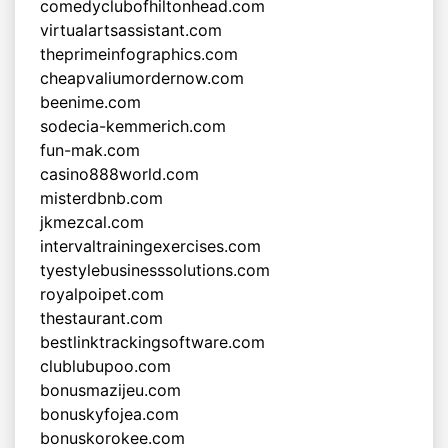
comedyclubofhiltonhead.com
virtualartsassistant.com
theprimeinfographics.com
cheapvaliumordernow.com
beenime.com
sodecia-kemmerich.com
fun-mak.com
casino888world.com
misterdbnb.com
jkmezcal.com
intervaltrainingexercises.com
tyestylebusinesssolutions.com
royalpoipet.com
thestaurant.com
bestlinktrackingsoftware.com
clublubupoo.com
bonusmazijeu.com
bonuskyfojea.com
bonuskorokee.com