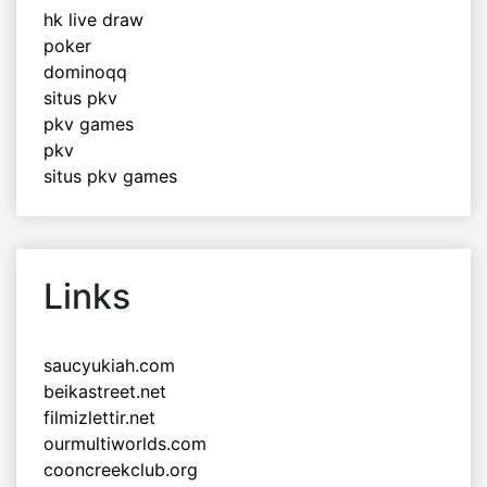
hk live draw
poker
dominoqq
situs pkv
pkv games
pkv
situs pkv games
Links
saucyukiah.com
beikastreet.net
filmizlettir.net
ourmultiworlds.com
cooncreekclub.org