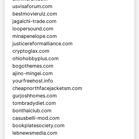
usvisaforum.com
bestmovierulz.com
jagalchi-trade.com
loopersound.com
minapenelope.com
justicereformalliance.com
cryptoglax.com
ohiohobbyplus.com
bogothemes.com
ajino-mingei.com
yourfreehost.info
cheapnorthfacejacketsm.com
gurjoshhomes.com
tombradydiet.com
bonthaiclub.com
casusbelli-mod.com
bookplatesociety.com
lebnewsmedia.com