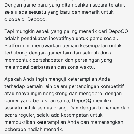
Dengan game baru yang ditambahkan secara teratur,
selalu ada sesuatu yang baru dan menarik untuk
dicoba di Depoqq.
Tapi mungkin aspek yang paling menarik dari DepoQQ
adalah pendekatan inovatifnya untuk game sosial.
Platform ini menawarkan pemain kesempatan untuk
terhubung dengan gamer lain dari seluruh dunia,
membentuk persahabatan dan persaingan yang
melampaui perbatasan dan zona waktu.
Apakah Anda ingin menguji keterampilan Anda
terhadap pemain lain dalam pertandingan kompetitif
atau hanya ingin nongkrong dan mengobrol dengan
gamer yang berpikiran sama, DepoQQ memiliki
sesuatu untuk semua orang. Dan dengan turnamen dan
acara reguler, selalu ada kesempatan untuk
membuktikan keterampilan Anda dan memenangkan
beberapa hadiah menarik.