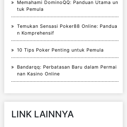
Memahami DominoQQ: Panduan Utama un
tuk Pemula
Temukan Sensasi Poker88 Online: Pandua
n Komprehensif
10 Tips Poker Penting untuk Pemula
Bandarqq: Perbatasan Baru dalam Permai
nan Kasino Online
LINK LAINNYA