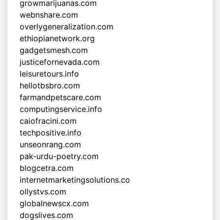
growmarijuanas.com
webnshare.com
overlygeneralization.com
ethiopianetwork.org
gadgetsmesh.com
justicefornevada.com
leisuretours.info
hellotbsbro.com
farmandpetscare.com
computingservice.info
caiofracini.com
techpositive.info
unseonrang.com
pak-urdu-poetry.com
blogcetra.com
internetmarketingsolutions.co
ollystvs.com
globalnewscx.com
dogslives.com