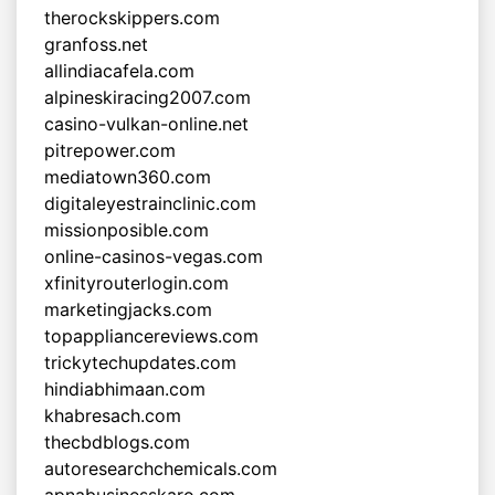
therockskippers.com
granfoss.net
allindiacafela.com
alpineskiracing2007.com
casino-vulkan-online.net
pitrepower.com
mediatown360.com
digitaleyestrainclinic.com
missionposible.com
online-casinos-vegas.com
xfinityrouterlogin.com
marketingjacks.com
topappliancereviews.com
trickytechupdates.com
hindiabhimaan.com
khabresach.com
thecbdblogs.com
autoresearchchemicals.com
apnabusinesskaro.com