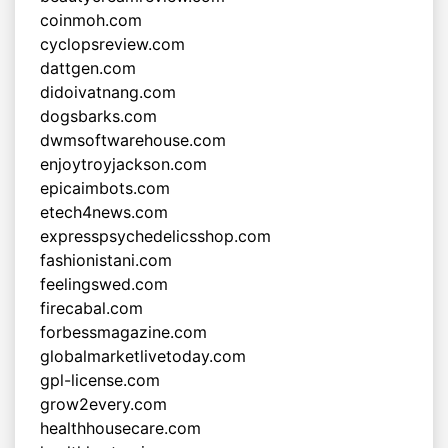
coinmoh.com
cyclopsreview.com
dattgen.com
didoivatnang.com
dogsbarks.com
dwmsoftwarehouse.com
enjoytroyjackson.com
epicaimbots.com
etech4news.com
expresspsychedelicsshop.com
fashionistani.com
feelingswed.com
firecabal.com
forbessmagazine.com
globalmarketlivetoday.com
gpl-license.com
grow2every.com
healthhousecare.com