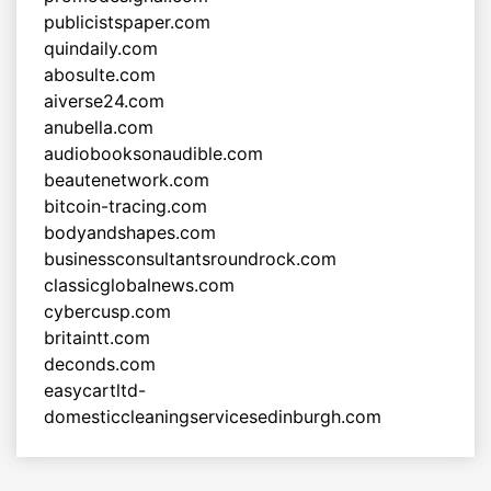
publicistspaper.com
quindaily.com
abosulte.com
aiverse24.com
anubella.com
audiobooksonaudible.com
beautenetwork.com
bitcoin-tracing.com
bodyandshapes.com
businessconsultantsroundrock.com
classicglobalnews.com
cybercusp.com
britaintt.com
deconds.com
easycartltd-
domesticcleaningservicesedinburgh.com