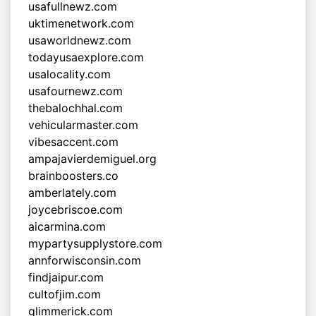
usafullnewz.com
uktimenetwork.com
usaworldnewz.com
todayusaexplore.com
usalocality.com
usafournewz.com
thebalochhal.com
vehicularmaster.com
vibesaccent.com
ampajavierdemiguel.org
brainboosters.co
amberlately.com
joycebriscoe.com
aicarmina.com
mypartysupplystore.com
annforwisconsin.com
findjaipur.com
cultofjim.com
glimmerick.com