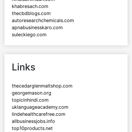
khabresach.com
thecbdblogs.com
autoresearchchemicals.com
apnabusinesskaro.com
suleckiego.com
Links
thecedarglenmaltshop.com
georgemason.org
topicinhindi.com
uklanguageacademy.com
lindehealthcarefree.com
allbusinessjobs.info
top10products.net