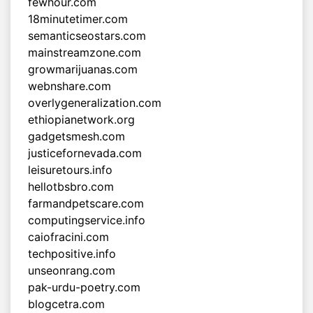
fewhour.com
18minutetimer.com
semanticseostars.com
mainstreamzone.com
growmarijuanas.com
webnshare.com
overlygeneralization.com
ethiopianetwork.org
gadgetsmesh.com
justicefornevada.com
leisuretours.info
hellotbsbro.com
farmandpetscare.com
computingservice.info
caiofracini.com
techpositive.info
unseonrang.com
pak-urdu-poetry.com
blogcetra.com