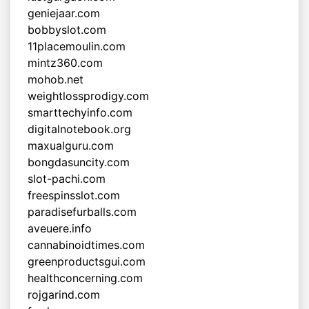
geniejaar.com
bobbyslot.com
11placemoulin.com
mintz360.com
mohob.net
weightlossprodigy.com
smarttechyinfo.com
digitalnotebook.org
maxualguru.com
bongdasuncity.com
slot-pachi.com
freespinsslot.com
paradisefurballs.com
aveuere.info
cannabinoidtimes.com
greenproductsgui.com
healthconcerning.com
rojgarind.com