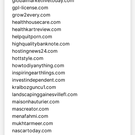
globalmarketlivetoday.com
gpl-license.com
grow2every.com
healthhousecare.com
healthkartreview.com
helpquitporn.com
highqualitybanknote.com
hostingnews24.com
hottstyle.com
howtodiyanything.com
inspiringearthlings.com
investindependent.com
kralbozguncu1.com
landscapinggainesvillefl.com
maisonhauturier.com
mascreator.com
menafahmi.com
mukhtarmeer.com
nascartoday.com