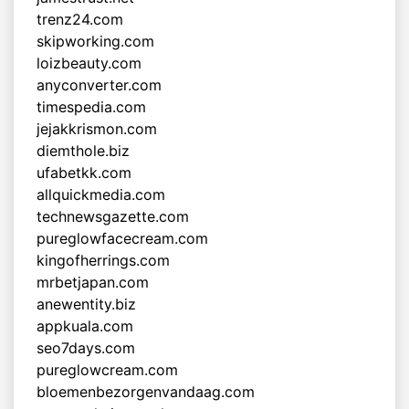
trenz24.com
skipworking.com
loizbeauty.com
anyconverter.com
timespedia.com
jejakkrismon.com
diemthole.biz
ufabetkk.com
allquickmedia.com
technewsgazette.com
pureglowfacecream.com
kingofherrings.com
mrbetjapan.com
anewentity.biz
appkuala.com
seo7days.com
pureglowcream.com
bloemenbezorgenvandaag.com