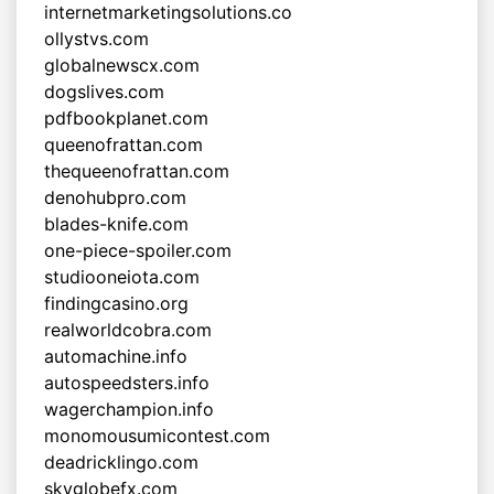
internetmarketingsolutions.co
ollystvs.com
globalnewscx.com
dogslives.com
pdfbookplanet.com
queenofrattan.com
thequeenofrattan.com
denohubpro.com
blades-knife.com
one-piece-spoiler.com
studiooneiota.com
findingcasino.org
realworldcobra.com
automachine.info
autospeedsters.info
wagerchampion.info
monomousumicontest.com
deadricklingo.com
skyglobefx.com