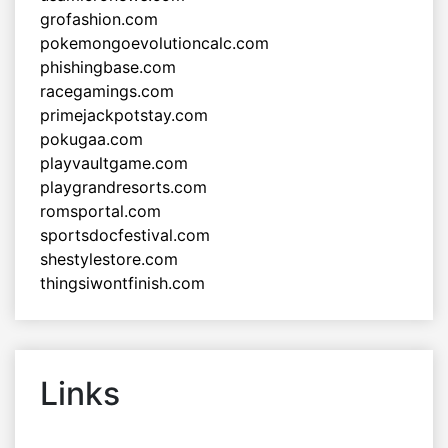
grofashion.com
pokemongoevolutioncalc.com
phishingbase.com
racegamings.com
primejackpotstay.com
pokugaa.com
playvaultgame.com
playgrandresorts.com
romsportal.com
sportsdocfestival.com
shestylestore.com
thingsiwontfinish.com
Links