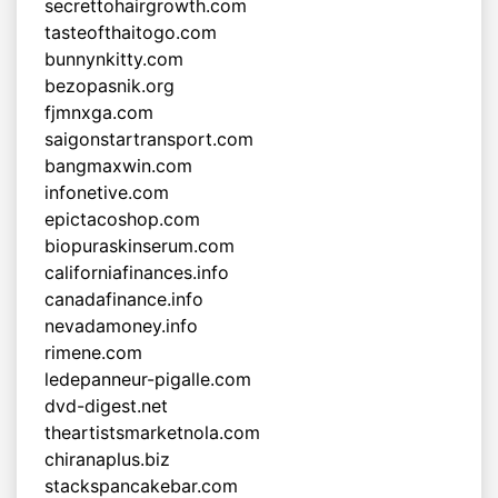
secrettohairgrowth.com
tasteofthaitogo.com
bunnynkitty.com
bezopasnik.org
fjmnxga.com
saigonstartransport.com
bangmaxwin.com
infonetive.com
epictacoshop.com
biopuraskinserum.com
californiafinances.info
canadafinance.info
nevadamoney.info
rimene.com
ledepanneur-pigalle.com
dvd-digest.net
theartistsmarketnola.com
chiranaplus.biz
stackspancakebar.com