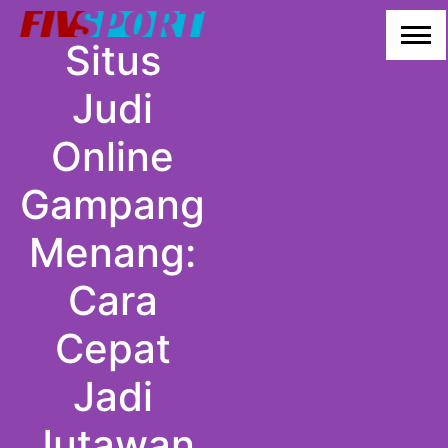
Skip
to
Situs
content
Judi
Online
Gampang
Menang:
Cara
Cepat
Jadi
Jutawan