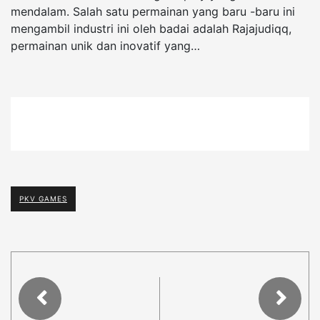
mendalam. Salah satu permainan yang baru -baru ini
mengambil industri ini oleh badai adalah Rajajudiqq,
permainan unik dan inovatif yang…
PKV GAMES