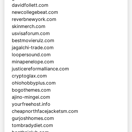
davidfollett.com
newcollegebeat.com
reverbnewyork.com
skinmerch.com
usvisaforum.com
bestmovierulz.com
jagalchi-trade.com
loopersound.com
minapenelope.com
justicereformalliance.com
cryptoglax.com
ohiohobbyplus.com
bogothemes.com
ajino-mingei.com
yourfreehost.info
cheapnorthfacejacketsm.com
gurjoshhomes.com
tombradydiet.com