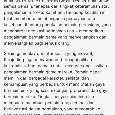
semua pemain, terlepas dari tingkat keterampilan atau
pengalaman mereka. Komitmen terhadap keadilan ini
telah membantu membangun kepercayaan dan
kesetiaan di antara pangkalan pemain permainan, yang
menghargai dedikasi permainan untuk memberikan
pengalaman bermain game yang menyenangkan dan
menyenangkan bagi semua orang.
Selain gameplay dan fitur sosial yang inovatif,
Rajajudiqq juga menawarkan berbagai pilihan
kustomisasi bagi pemain untuk mempersonalisasikan
pengalaman bermain game mereka. Pemain dapat
memilih dari berbagai karakter, senjata, dan
kemampuan yang berbeda untuk menciptakan gaya
bermain unik yang sesuai dengan preferensi dan gaya
bermain mereka. Tingkat penyesuaian ini telah
membantu membuat pemain tetap terlibat dan
berinvestasi dalam permainan, yang mengarah ke
tingkat retensi dan keterlibatan pemain yang tinggi.