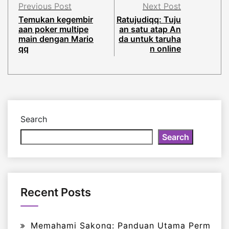
Previous Post
Next Post
Temukan kegembir
Ratujudiqq: Tuju
aan poker multipe
an satu atap An
main dengan Mario
da untuk taruha
qq
n online
Search
Search
Recent Posts
Memahami Sakong: Panduan Utama Perm